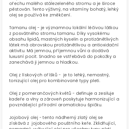
ořechu malého stálezeleného stromu a je široce
pěstován. Tento výživný, na vitamíny bohatý, lehký
olej se používá ke změkčení.
Tamanu olej - je významnou lokální léčivou látkou
z posvátného stromu tamanu. Díky vysokému
obsahu lipidů, mastných kyselin a protizánětlivých
látek má obrovskou protizánětlivou a antioxidační
aktivitu. Má jemnou, příjemnou vůni a dodává
luxusní pocit. Snadno se vstřebává do pokožky a
zanechává ji jemnou a hladkou.
Olej z lískových oříšků - je to lehký, nemastný,
tonizující olej pro kombinované typy pleti.
Olej z pomerančových květů - definuje a zesiluje
kadeře a vlny a zároveň poskytuje harmonizující a
povznášející přírodní aromatickou špičku.
Jojobový olej - tento nádherný zlatý olej se
získává z jojobového pouštního keře. Zklidňující,