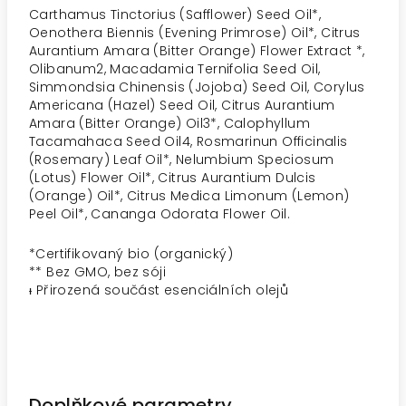
Carthamus Tinctorius (Safflower) Seed Oil*,
Oenothera Biennis (Evening Primrose) Oil*, Citrus
Aurantium Amara (Bitter Orange) Flower Extract *,
Olibanum2, Macadamia Ternifolia Seed Oil,
Simmondsia Chinensis (Jojoba) Seed Oil, Corylus
Americana (Hazel) Seed Oil, Citrus Aurantium
Amara (Bitter Orange) Oil3*, Calophyllum
Tacamahaca Seed Oil4, Rosmarinun Officinalis
(Rosemary) Leaf Oil*, Nelumbium Speciosum
(Lotus) Flower Oil*, Citrus Aurantium Dulcis
(Orange) Oil*, Citrus Medica Limonum (Lemon)
Peel Oil*, Cananga Odorata Flower Oil.
*
Certifikovaný bio (organický)
**
Bez GMO, bez sóji
ᵻ
Přirozená součást esenciálních olejů
Doplňkové parametry