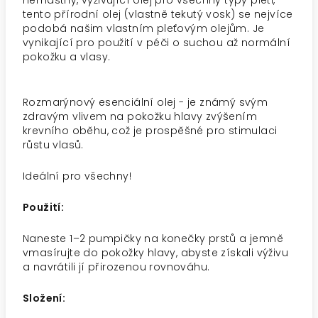
nemastný, vyživující olej pro všechny typy pleti,
tento přírodní olej (vlastně tekutý vosk) se nejvíce
podobá našim vlastním pleťovým olejům. Je
vynikající pro použití v péči o suchou až normální
pokožku a vlasy.
Rozmarýnový esenciální olej - je známý svým
zdravým vlivem na pokožku hlavy zvýšením
krevního oběhu, což je prospěšné pro stimulaci
růstu vlasů.
Ideální pro všechny!
Použití:
Naneste 1–2 pumpičky na konečky prstů a jemně
vmasírujte do pokožky hlavy, abyste získali výživu
a navrátili jí přirozenou rovnováhu.
Složení: