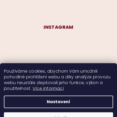
INSTAGRAM
Používáme cookies, abychom Vám umožnili
pohodlné prohlížení webu a díky analýze provozu
Sledovat na Instagramu
webu neustále zlepšovali jeho funkce, výkon a
použitelnost.
Více informací
Nastavení
Copyright 2026
CurlyMyself
. Všechna práva
vyhrazena.