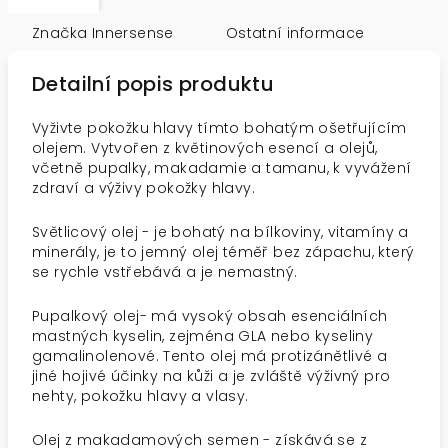
Značka
Innersense
Ostatní informace
Detailní popis produktu
Vyživte pokožku hlavy tímto bohatým ošetřujícím
olejem. Vytvořen z květinových esencí a olejů,
včetně pupalky, makadamie a tamanu, k vyvážení
zdraví a výživy pokožky hlavy.
Světlicový olej - je bohatý na bílkoviny, vitamíny a
minerály, je to jemný olej téměř bez zápachu, který
se rychle vstřebává a je nemastný.
Pupalkový olej- má vysoký obsah esenciálních
mastných kyselin, zejména GLA nebo kyseliny
gamalinolenové. Tento olej má protizánětlivé a
jiné hojivé účinky na kůži a je zvláště výživný pro
nehty, pokožku hlavy a vlasy.
Olej z makadamových semen - získává se z