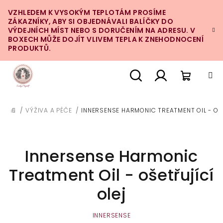
Přejít
VZHLEDEM K VYSOKÝM TEPLOTÁM PROSÍME
na
ZÁKAZNÍKY, ABY SI OBJEDNÁVALI BALÍČKY DO
obsah
VÝDEJNÍCH MÍST NEBO S DORUČENÍM NA ADRESU. V
BOXECH MŮŽE DOJÍT VLIVEM TEPLA K ZNEHODNOCENÍ
PRODUKTŮ.
Nákupn
Hledat
Přihlášení
/
VÝŽIVA A PÉČE
/
INNERSENSE HARMONIC TREATMENT OIL - OŠ
DOMŮ
košík
Innersense Harmonic
Treatment Oil - ošetřující
olej
INNERSENSE