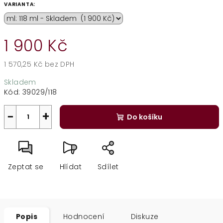
VARIANTA:
1 900 Kč
1 570,25 Kč bez DPH
Měrná
Skladem
cena:
Kód:
39029/118
−
+
Do košíku
Zeptat se
Hlídat
Sdílet
Popis
Hodnocení
Diskuze