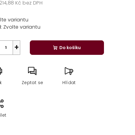
214,88 Kč
bez DPH
rná
a:
lte variantu
:
Zvolte variantu
+
Do košíku
sk
Zeptat se
Hlídat
ílet