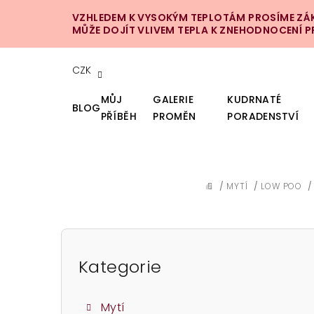
Přejít
VZHLEDEM K VYSOKÝM TEPLOTÁM PROSÍME ZÁKA
na
MŮŽE DOJÍT VLIVEM TEPLA K ZNEHODNOCENÍ 
obsah
CZK
MŮJ
GALERIE
KUDRNATÉ
BLOG
PŘÍBĚH
PROMĚN
PORADENSTVÍ
/
MYTÍ
/
LOW POO
/
DOMŮ
P
o
Kategorie
Přeskočit
kategorie
s
Mytí