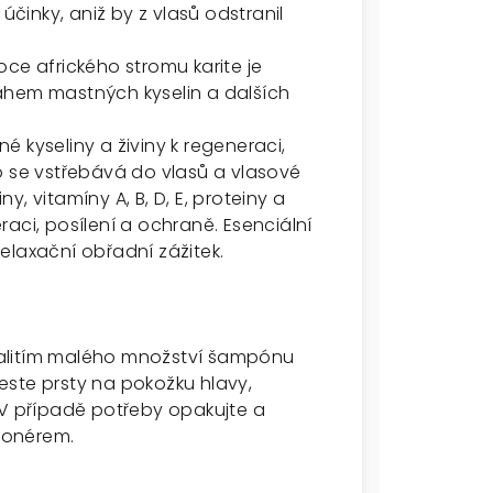
účinky, aniž by z vlasů odstranil
ce afrického stromu karite je
ahem mastných kyselin a dalších
.
 kyseliny a živiny k regeneraci,
o se vstřebává do vlasů a vlasové
ny, vitamíny A, B, D, E, proteiny a
eraci, posílení a ochraně. Esenciální
 relaxační obřadní zážitek.
nalitím malého množství šampónu
este prsty na pokožku hlavy,
 V případě potřeby opakujte a
ionérem.