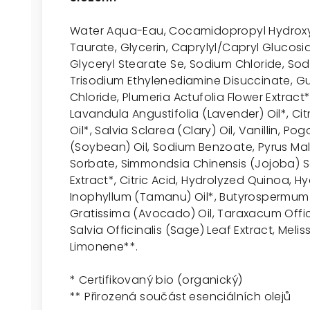
Water Aqua-Eau, Cocamidopropyl Hydroxy
Taurate, Glycerin, Caprylyl/Capryl Glucosi
Glyceryl Stearate Se, Sodium Chloride, Sod
Trisodium Ethylenediamine Disuccinate, G
Chloride, Plumeria Actufolia Flower Extrac
Lavandula Angustifolia (Lavender) Oil*, Ci
Oil*, Salvia Sclarea (Clary) Oil, Vanillin, P
(Soybean) Oil, Sodium Benzoate, Pyrus Malu
Sorbate, Simmondsia Chinensis (Jojoba) Se
Extract*, Citric Acid, Hydrolyzed Quinoa, H
Inophyllum (Tamanu) Oil*, Butyrospermum Pa
Gratissima (Avocado) Oil, Taraxacum Offici
Salvia Officinalis (Sage) Leaf Extract, Meliss
Limonene**
.
* Certifikovaný bio (organický)
** Přirozená součást esenciálních olejů