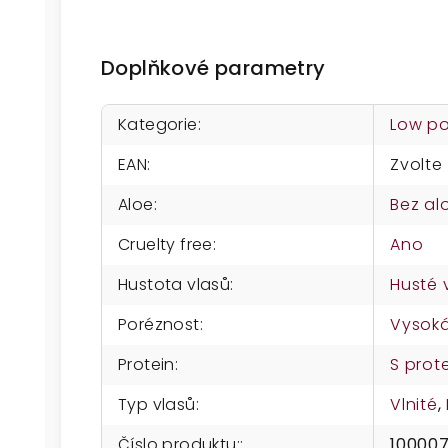
Doplňkové parametry
Kategorie
:
Low p
EAN
:
Zvolte
Aloe
:
Bez al
Cruelty free
:
Ano
Hustota vlasů
:
Husté 
Poréznost
:
Vysok
Protein
:
S prot
Typ vlasů
:
Vlnité
,
Číslo produktu:
:
10000