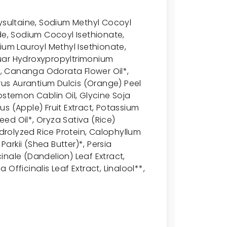
sultaine, Sodium Methyl Cocoyl
de, Sodium Cocoyl Isethionate,
ium Lauroyl Methyl Isethionate,
uar Hydroxypropyltrimonium
t*, Cananga Odorata Flower Oil*,
trus Aurantium Dulcis (Orange) Peel
ogostemon Cablin Oil, Glycine Soja
s (Apple) Fruit Extract, Potassium
ed Oil*, Oryza Sativa (Rice)
ydrolyzed Rice Protein, Calophyllum
rkii (Shea Butter)*, Persia
nale (Dandelion) Leaf Extract,
a Officinalis Leaf Extract, Linalool**,