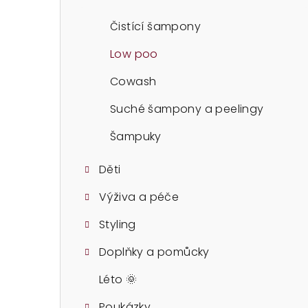
t
r
Čistící šampony
a
Low poo
n
Cowash
n
Suché šampony a peelingy
í
Šampuky
p
Děti
a
Výživa a péče
n
Styling
e
Doplňky a pomůcky
l
Léto 🌞
Poukázky