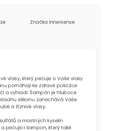
uze
Značka
Innersense
vé vlasy, který pečuje o Vaše vlasy
amanu pomáhají ke zdravé pokožce
čí a vyhladí. Šampón je hluboce
z obsahu silikonu zanechává Vaše
rubé a žíznivé vlasy.
 sulfátů a mastných kyselin
 a pečující šampon, který také