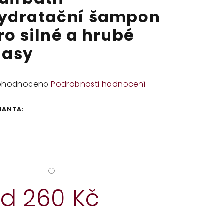
ydratační šampon
ro silné a hrubé
lasy
měrné
ohodnoceno
Podrobnosti hodnocení
dnocení
duktu
IANTA:
zdiček.
od
260 Kč