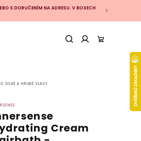
NEBO S DORUČENÍM NA ADRESU. V BOXECH
Hledat
Přihlášení
Nákupní
košík
O SILNÉ A HRUBÉ VLASY
ERSENSE
nnersense
ydrating Cream
airbath -