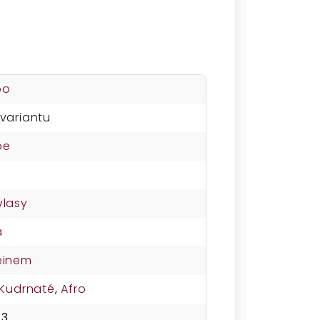
oo
 variantu
oe
vlasy
á
einem
Kudrnaté
,
Afro
73