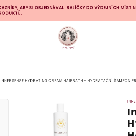
ZNÍKY, ABY SI OBJEDNÁVALI BALÍČKY DO VÝDEJNÍCH MÍST 
PRODUKTŮ.
INNERSENSE HYDRATING CREAM HAIRBATH - HYDRATAČNÍ ŠAMPON PR
INN
I
H
H