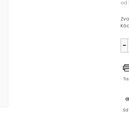
od
Mě
cen
Zvo
Kód
−
Ti
Sd