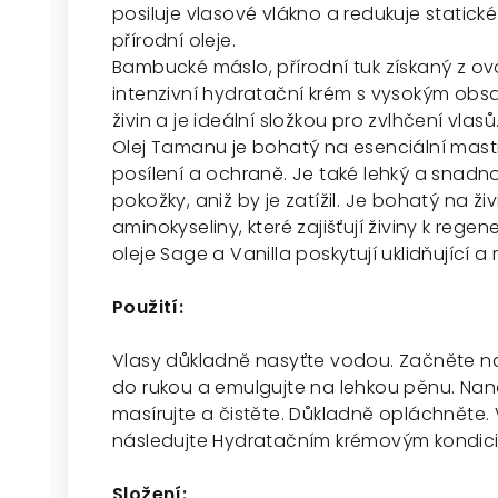
posiluje vlasové vlákno a redukuje statické 
přírodní oleje.
Bambucké máslo, přírodní tuk získaný z ovo
intenzivní hydratační krém s vysokým obs
živin a je ideální složkou pro zvlhčení vlasů
Olej Tamanu je bohatý na esenciální mastné
posílení a ochraně. Je také lehký a snadn
pokožky, aniž by je zatížil. Je bohatý na živi
aminokyseliny, které zajišťují živiny k regen
oleje Sage a Vanilla poskytují uklidňující a
Použití:
Vlasy důkladně nasyťte vodou. Začněte 
do rukou a emulgujte na lehkou pěnu. Nan
masírujte a čistěte. Důkladně opláchněte.
následujte Hydratačním krémovým kondic
Složení: