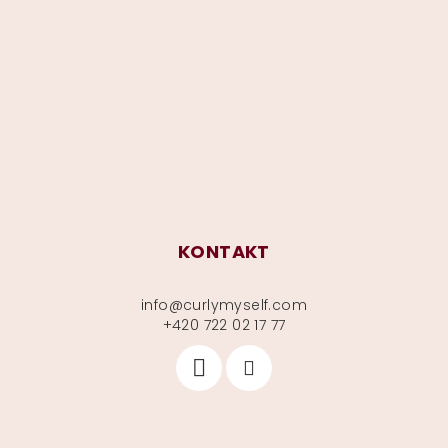
á
p
a
t
í
KONTAKT
info
@
curlymyself.com
+420 722 02 17 77