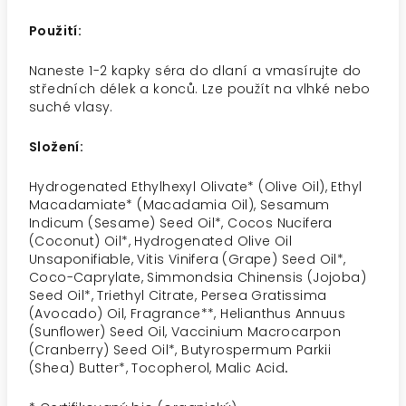
Použití:
Naneste 1-2 kapky séra do dlaní a vmasírujte do
středních délek a konců. Lze použít na vlhké nebo
suché vlasy.
Složení:
Hydrogenated Ethylhexyl Olivate* (Olive Oil), Ethyl
Macadamiate* (Macadamia Oil), Sesamum
Indicum (Sesame) Seed Oil*, Cocos Nucifera
(Coconut) Oil*, Hydrogenated Olive Oil
Unsaponifiable, Vitis Vinifera (Grape) Seed Oil*,
Coco-Caprylate, Simmondsia Chinensis (Jojoba)
Seed Oil*, Triethyl Citrate, Persea Gratissima
(Avocado) Oil, Fragrance**, Helianthus Annuus
(Sunflower) Seed Oil, Vaccinium Macrocarpon
(Cranberry) Seed Oil*, Butyrospermum Parkii
(Shea) Butter*, Tocopherol, Malic Acid
.