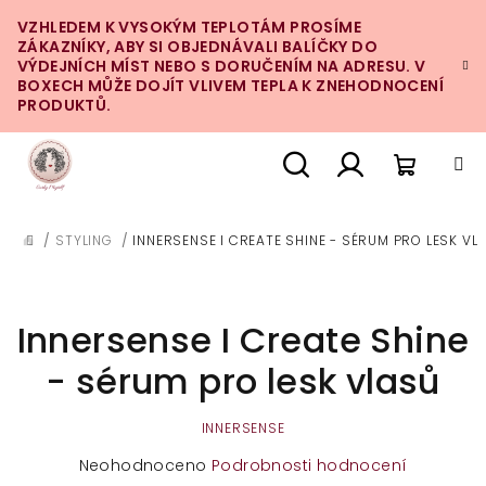
Přejít
VZHLEDEM K VYSOKÝM TEPLOTÁM PROSÍME
na
ZÁKAZNÍKY, ABY SI OBJEDNÁVALI BALÍČKY DO
obsah
VÝDEJNÍCH MÍST NEBO S DORUČENÍM NA ADRESU. V
BOXECH MŮŽE DOJÍT VLIVEM TEPLA K ZNEHODNOCENÍ
PRODUKTŮ.
Nákupn
Hledat
Přihlášení
/
STYLING
/
INNERSENSE I CREATE SHINE - SÉRUM PRO LESK VL
DOMŮ
košík
Innersense I Create Shine
- sérum pro lesk vlasů
INNERSENSE
Průměrné
Neohodnoceno
Podrobnosti hodnocení