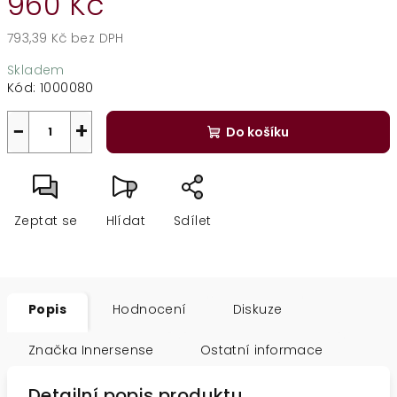
960 Kč
793,39 Kč bez DPH
Měrná
Skladem
cena:
Kód:
1000080
−
+
Do košíku
Zeptat se
Hlídat
Sdílet
Popis
Hodnocení
Diskuze
Značka
Innersense
Ostatní informace
Detailní popis produktu