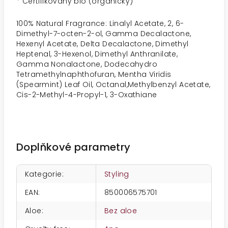
* Certifikovaný bio (organický)
100% Natural Fragrance: Linalyl Acetate, 2, 6-
Dimethyl-7-octen-2-ol, Gamma Decalactone,
Hexenyl Acetate, Delta Decalactone, Dimethyl
Heptenal, 3-Hexenol, Dimethyl Anthranilate,
Gamma Nonalactone, Dodecahydro
Tetramethylnaphthofuran, Mentha Viridis
(Spearmint) Leaf Oil, Octanal,Methylbenzyl Acetate,
Cis-2-Methyl-4-Propyl-1, 3-Oxathiane
Doplňkové parametry
Kategorie
:
Styling
EAN
:
850006575701
Aloe
:
Bez aloe