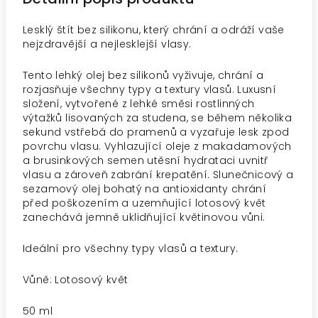
Lesklý štít bez silikonu, který chrání a odráží vaše
nejzdravější a nejlesklejší vlasy.
Tento lehký olej bez silikonů vyživuje, chrání a
rozjasňuje všechny typy a textury vlasů. Luxusní
složení, vytvořené z lehké směsi rostlinných
výtažků lisovaných za studena, se během několika
sekund vstřebá do pramenů a vyzařuje lesk zpod
povrchu vlasu. Vyhlazující oleje z makadamových
a brusinkových semen utěsní hydrataci uvnitř
vlasu a zároveň zabrání krepatění. Slunečnicový a
sezamový olej bohatý na antioxidanty chrání
před poškozením a uzemňující lotosový květ
zanechává jemně uklidňující květinovou vůni.
Ideální pro všechny typy vlasů a textury.
Vůně: Lotosový květ
50 ml