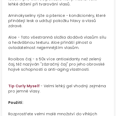
lehké držení při tvarování vlasů.
Aminokyseliny rýže a pšenice - kondicionéry, které
přinášejí lesk a udržují pokožku hlavy a vlasů
zdravé.
Aloe - Tato všestranná složka dodává vlasům sílu
a hedvábnou texturu. Aloe přináší plnost a
ovladatelnost nejjemnějším vlasům.
Rooibos čaj - s 50x více antioxidanty než zelený
čaj, též nazýván "zázračný čaj" pro jeho obrovské
hojivé schopnosti a anti-aging vlastnosti.
Tip Curly Myself
- Velmi lehký gel vhodný zejména
pro jemné vlasy.
Použití:
Rozprostřete velmi malé množství do vlhkých