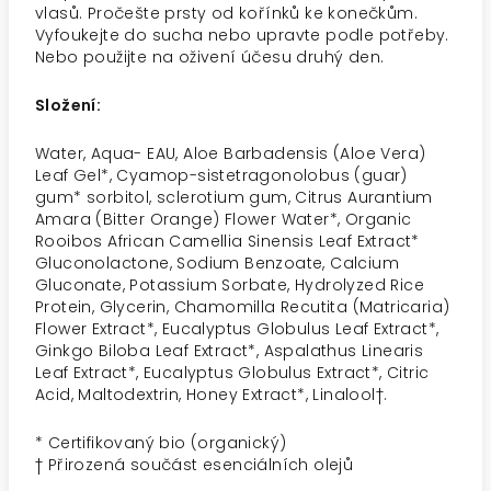
vlasů. Pročešte prsty od kořínků ke konečkům.
Vyfoukejte do sucha nebo upravte podle potřeby.
Nebo použijte na oživení účesu druhý den.
Složení:
Water, Aqua- EAU, Aloe Barbadensis (Aloe Vera)
Leaf Gel*, Cyamop-sistetragonolobus (guar)
gum* sorbitol, sclerotium gum, Citrus Aurantium
Amara (Bitter Orange) Flower Water*, Organic
Rooibos African Camellia Sinensis Leaf Extract*
Gluconolactone, Sodium Benzoate, Calcium
Gluconate, Potassium Sorbate, Hydrolyzed Rice
Protein, Glycerin, Chamomilla Recutita (Matricaria)
Flower Extract*, Eucalyptus Globulus Leaf Extract*,
Ginkgo Biloba Leaf Extract*, Aspalathus Linearis
Leaf Extract*, Eucalyptus Globulus Extract*, Citric
Acid, Maltodextrin, Honey Extract*, Linalool†.
* Certifikovaný bio (organický)
† Přirozená součást esenciálních olejů