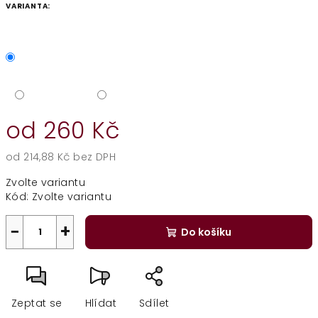
VARIANTA:
od
260 Kč
od
214,88 Kč
bez DPH
Měrná
Zvolte variantu
cena:
Kód:
Zvolte variantu
−
+
Do košíku
Zeptat se
Hlídat
Sdílet