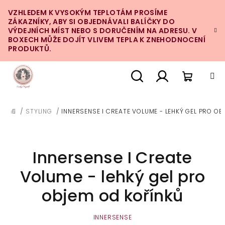
Přejít
VZHLEDEM K VYSOKÝM TEPLOTÁM PROSÍME
na
ZÁKAZNÍKY, ABY SI OBJEDNÁVALI BALÍČKY DO
obsah
VÝDEJNÍCH MÍST NEBO S DORUČENÍM NA ADRESU. V
BOXECH MŮŽE DOJÍT VLIVEM TEPLA K ZNEHODNOCENÍ
PRODUKTŮ.
Nákupn
Hledat
Přihlášení
/
STYLING
/
INNERSENSE I CREATE VOLUME - LEHKÝ GEL PRO O
DOMŮ
košík
Innersense I Create
Volume - lehký gel pro
objem od kořínků
INNERSENSE