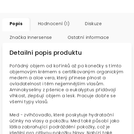
Popis
Hodnocení (1)
Diskuze
Značka
Innersense
Ostatní informace
Detailní popis produktu
Pořádný objem od kořínků až po konečky s tímto
objemovým krémem s certifikovaným organickým
medem a aloe vera, který přinese plnost a
ovladatelnost i těm nejjemnějším vlasům.
Aminokyseliny z pšenice a eukalyptus přidávají
vlhkost, zlepšují objem a lesk. Pracuje dobře se
všemi typy vlasů.
Med - zvlhčovadlo, které poskytuje hydratační
účinky na vlasy a pokožku. Med také působí jako
látka zabraňující podráždění pokožky, což je
ideální pro citlivou pokožku hlavy. Nabízí také