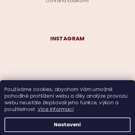
Ochrana soukromí
INSTAGRAM
Používáme cookies, abychom Vám umožnili
pohodlné prohlížení webu a díky analýze provozu
Sledovat na Instagramu
webu neustále zlepšovali jeho funkce, výkon a
použitelnost.
Více informací
Nastavení
Copyright 2026
CurlyMyself
. Všechna práva