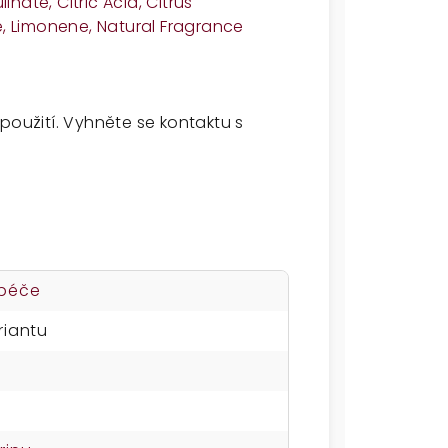
ate, Citric Acid, Citrus
te, Limonene, Natural Fragrance
použití. Vyhněte se kontaktu s
 péče
riantu