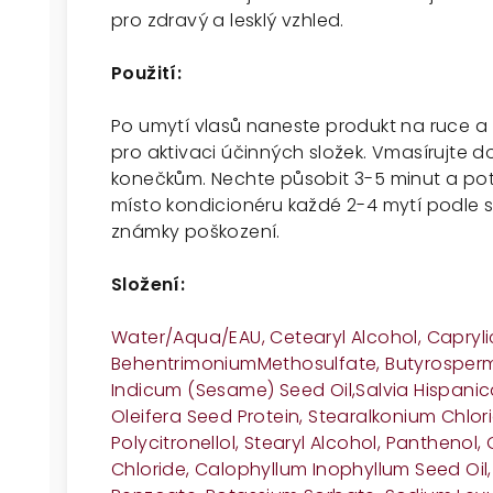
pro zdravý a lesklý vzhled.
Použití:
Po umytí vlasů
naneste produkt na ruce a 
pro aktivaci účinných složek
.
Vmasírujte do
konečkům. Nechte působit 3-5 minut a pot
místo kondicionéru každé 2-4 mytí podle s
známky poškození.
Složení:
Water/Aqua/EAU, Cetearyl Alcohol, Caprylic
Behentrimonium
Methosulfate, Butyrosper
Indicum (Sesame) Seed Oil,
Salvia Hispani
Oleifera Seed Protein, Stearalkonium Chlor
Polycitronellol, Stearyl Alcohol, Panthenol,
Chloride, Calophyllum Inophyllum Seed Oil