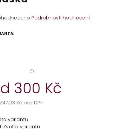
měrné
ohodnoceno
Podrobnosti hodnocení
dnocení
duktu
IANTA:
zdiček.
od
300 Kč
247,93 Kč
bez DPH
rná
a:
lte variantu
:
Zvolte variantu