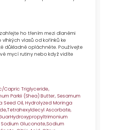
zahřejte ho třením mezi dlaněmi
 vlhkých vlasů od kořínků ke
é důkladně opláchněte. Používejte
vé mycí rutiny nebo když vidíte
/Capric Triglyceride,
mum Parkii (Shea) Butter, Sesamum
ca Seed Oil, Hydrolyzed Moringa
ide,
Tetrahexyldecyl Ascorbate,
 Guar
Hydroxypropyltrimonium
, Sodium Gluconate,
Sodium