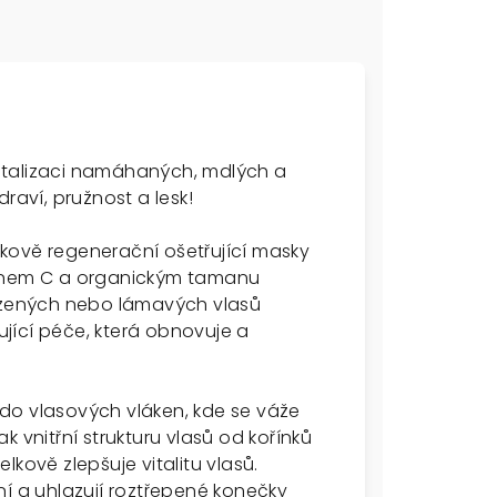
italizaci namáhaných, mdlých a
raví, pružnost a lesk!
kově regenerační ošetřující masky
minem C a organickým tamanu
kozených nebo lámavých vlasů
jící péče, která obnovuje a
do vlasových vláken, kde se váže
 vnitřní strukturu vlasů od kořínků
kově zlepšuje vitalitu vlasů.
ní a uhlazují roztřepené konečky