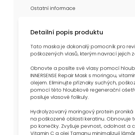
Ostatní informace
Detailní popis produktu
Tato maska je dokonalý pomocník pro rev
poškozených vlasů, kterým navrací jejich zd
Obnovte a posilte své vlasy pomocí hloub
INNERSENSE Repair Mask s moringou, vita
olejem. Eliminujte příznaky suchých, poš
pomocí této hloubkově regenerační ošetřu
posiluje vlasové folikuly.
Hydrolyzovaný moringový protein proniká 
na poškozené oblasti keratinu. Obnovuje tak
po konečky. Zvyšuje pevnost, odolnost a cel
Vitamin C a olej Tamanu minimalizují lámá