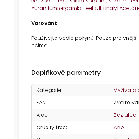
Benzoate, Potassium Sorbate, Sodium Levulin
Aurantium
Bergamia Peel Oil, Linalyl Aceta
Varování:
Používejte podle pokynů. Pouze pro vnější 
očima.
Doplňkové parametry
Kategorie
:
Výživa a
EAN
:
Zvolte va
Aloe
:
Bez aloe
Cruelty free
:
Ano