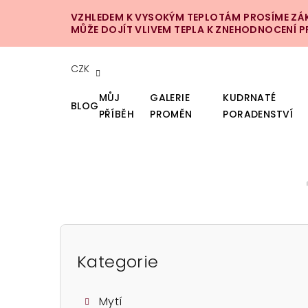
Přejít
VZHLEDEM K VYSOKÝM TEPLOTÁM PROSÍME ZÁKA
na
MŮŽE DOJÍT VLIVEM TEPLA K ZNEHODNOCENÍ 
obsah
CZK
MŮJ
GALERIE
KUDRNATÉ
BLOG
PŘÍBĚH
PROMĚN
PORADENSTVÍ
P
o
Kategorie
Přeskočit
kategorie
s
Mytí