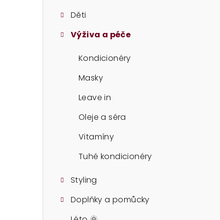
t
Děti
r
Výživa a péče
a
n
Kondicionéry
n
Masky
í
Leave in
p
Oleje a séra
a
Vitamíny
n
Tuhé kondicionéry
e
Styling
l
Doplňky a pomůcky
Léto 🌞