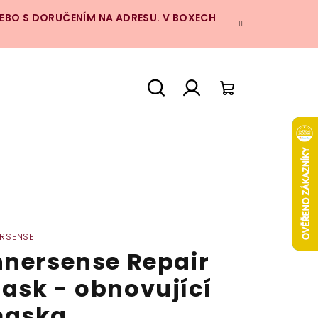
NEBO S DORUČENÍM NA ADRESU. V BOXECH
Hledat
Přihlášení
Nákupní
košík
ERSENSE
nnersense Repair
ask - obnovující
aska