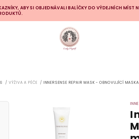
ZNÍKY, ABY SI OBJEDNÁVALI BALÍČKY DO VÝDEJNÍCH MÍST 
PRODUKTŮ.
/
VÝŽIVA A PÉČE
/
INNERSENSE REPAIR MASK - OBNOVUJÍCÍ MASKA
DOMŮ
INN
I
M
m