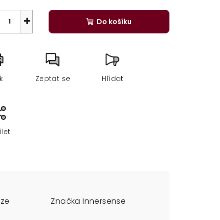
+
Do košíku
sk
Zeptat se
Hlídat
ílet
uze
Značka
Innersense