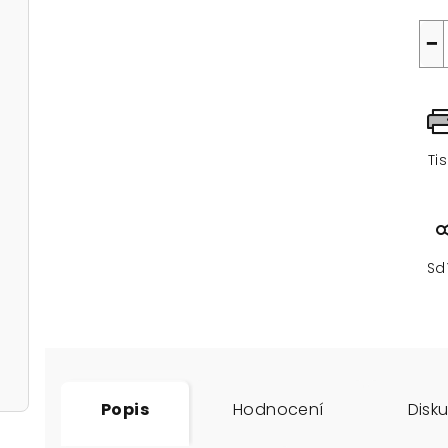
−
Ti
Sd
Popis
Hodnocení
Disk