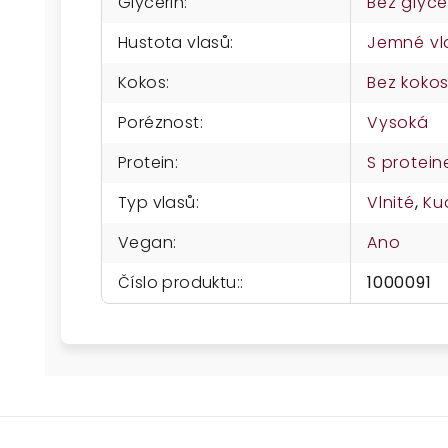
Glycerin
:
Bez glyce
Hustota vlasů
:
Jemné vl
Kokos
:
Bez koko
Poréznost
:
Vysoká
Protein
:
S protei
Typ vlasů
:
Vlnité
,
Ku
Vegan
:
Ano
Číslo produktu:
:
1000091