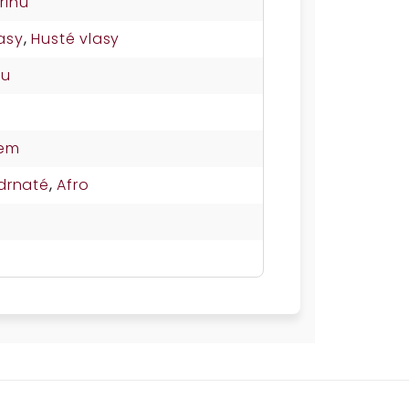
rinu
asy
,
Husté vlasy
su
nem
drnaté
,
Afro