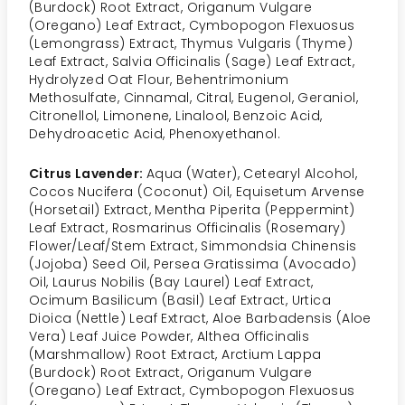
(Burdock) Root Extract, Origanum Vulgare
(Oregano) Leaf Extract, Cymbopogon Flexuosus
(Lemongrass) Extract, Thymus Vulgaris (Thyme)
Leaf Extract, Salvia Officinalis (Sage) Leaf Extract,
Hydrolyzed Oat Flour, Behentrimonium
Methosulfate, Cinnamal, Citral, Eugenol, Geraniol,
Citronellol, Limonene, Linalool, Benzoic Acid,
Dehydroacetic Acid, Phenoxyethanol.
Citrus Lavender:
Aqua (Water), Cetearyl Alcohol,
Cocos Nucifera (Coconut) Oil, Equisetum Arvense
(Horsetail) Extract, Mentha Piperita (Peppermint)
Leaf Extract, Rosmarinus Officinalis (Rosemary)
Flower/Leaf/Stem Extract, Simmondsia Chinensis
(Jojoba) Seed Oil, Persea Gratissima (Avocado)
Oil, Laurus Nobilis (Bay Laurel) Leaf Extract,
Ocimum Basilicum (Basil) Leaf Extract, Urtica
Dioica (Nettle) Leaf Extract, Aloe Barbadensis (Aloe
Vera) Leaf Juice Powder, Althea Officinalis
(Marshmallow) Root Extract, Arctium Lappa
(Burdock) Root Extract, Origanum Vulgare
(Oregano) Leaf Extract, Cymbopogon Flexuosus