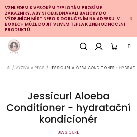
Přejít
VZHLEDEM K VYSOKÝM TEPLOTÁM PROSÍME
na
ZÁKAZNÍKY, ABY SI OBJEDNÁVALI BALÍČKY DO
obsah
VÝDEJNÍCH MÍST NEBO S DORUČENÍM NA ADRESU. V
BOXECH MŮŽE DOJÍT VLIVEM TEPLA K ZNEHODNOCENÍ
PRODUKTŮ.
Nákupn
Hledat
Přihlášení
/
VÝŽIVA A PÉČE
/
JESSICURL ALOEBA CONDITIONER - HYDRAT
DOMŮ
košík
Jessicurl Aloeba
Conditioner - hydratační
kondicionér
JESSICURL