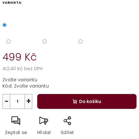
VARIANTA:
499 Kč
412,40 Kč bez DPH
Měrná
Zvolte variantu
cena:
Kód:
Zvolte variantu
−
+
Do košíku
Zeptat se
Hlídat
Sdílet