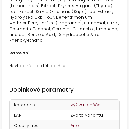
(Oregano) Leaf Extract, Cymbopogon Flexuosus
(Lemongrass) Extract, Thymus Vulgaris (Thyme)
Leaf Extract, Salvia Officinalis (Sage) Leaf Extract,
Hydrolyzed Oat Flour, Behentrimonium
Methosulfate, Parfum (Fragrance), Cinnamal, Citral,
Coumarin, Eugenol, Geraniol, Citronellol, Limonene,
Linalool, Benzoic Acid, Dehydroacetic Acid,
Phenoxyethanol.
Varování:
Nevhodné pro děti do 3 let.
Doplňkové parametry
Kategorie
:
Výživa a péče
EAN
:
Zvolte variantu
Cruelty free
:
Ano