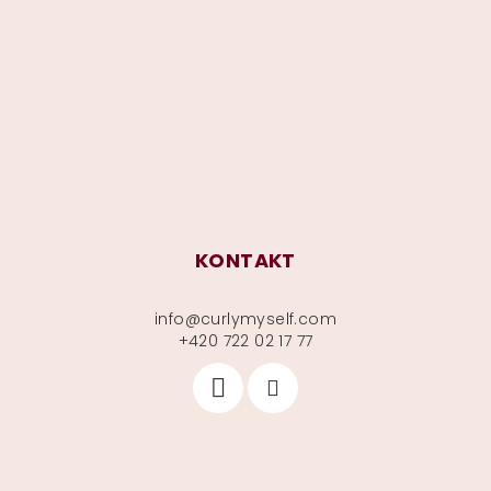
p
a
t
í
KONTAKT
info
@
curlymyself.com
+420 722 02 17 77