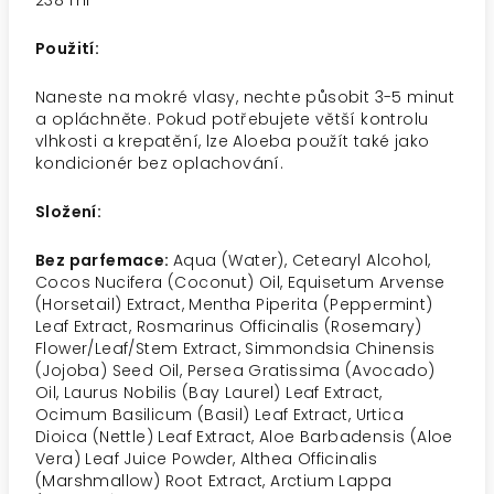
238 ml
Použití:
Naneste na mokré vlasy, nechte působit 3-5 minut
a opláchněte. Pokud potřebujete větší kontrolu
vlhkosti a krepatění, lze Aloeba použít také jako
kondicionér bez oplachování.
Složení:
Bez parfemace:
Aqua (Water), Cetearyl Alcohol,
Cocos Nucifera (Coconut) Oil, Equisetum Arvense
(Horsetail) Extract, Mentha Piperita (Peppermint)
Leaf Extract, Rosmarinus Officinalis (Rosemary)
Flower/Leaf/Stem Extract, Simmondsia Chinensis
(Jojoba) Seed Oil, Persea Gratissima (Avocado)
Oil, Laurus Nobilis (Bay Laurel) Leaf Extract,
Ocimum Basilicum (Basil) Leaf Extract, Urtica
Dioica (Nettle) Leaf Extract, Aloe Barbadensis (Aloe
Vera) Leaf Juice Powder, Althea Officinalis
(Marshmallow) Root Extract, Arctium Lappa