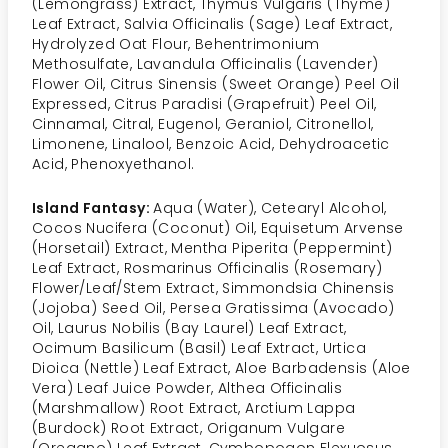
(Lemongrass) Extract, Thymus Vulgaris (Thyme)
Leaf Extract, Salvia Officinalis (Sage) Leaf Extract,
Hydrolyzed Oat Flour, Behentrimonium
Methosulfate, Lavandula Officinalis (Lavender)
Flower Oil, Citrus Sinensis (Sweet Orange) Peel Oil
Expressed, Citrus Paradisi (Grapefruit) Peel Oil,
Cinnamal, Citral, Eugenol, Geraniol, Citronellol,
Limonene, Linalool, Benzoic Acid, Dehydroacetic
Acid, Phenoxyethanol.
Island Fantasy:
Aqua (Water), Cetearyl Alcohol,
Cocos Nucifera (Coconut) Oil, Equisetum Arvense
(Horsetail) Extract, Mentha Piperita (Peppermint)
Leaf Extract, Rosmarinus Officinalis (Rosemary)
Flower/Leaf/Stem Extract, Simmondsia Chinensis
(Jojoba) Seed Oil, Persea Gratissima (Avocado)
Oil, Laurus Nobilis (Bay Laurel) Leaf Extract,
Ocimum Basilicum (Basil) Leaf Extract, Urtica
Dioica (Nettle) Leaf Extract, Aloe Barbadensis (Aloe
Vera) Leaf Juice Powder, Althea Officinalis
(Marshmallow) Root Extract, Arctium Lappa
(Burdock) Root Extract, Origanum Vulgare