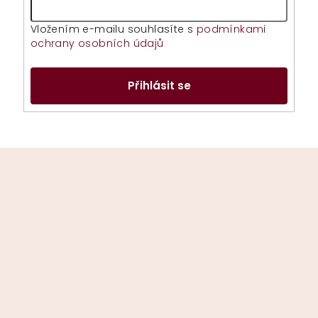
Vložením e-mailu souhlasíte s
podmínkami
ochrany osobních údajů
Přihlásit se
Z
á
p
a
t
í