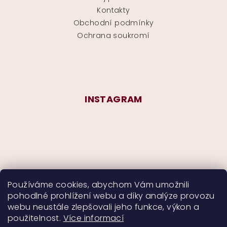
Kontakty
Obchodní podmínky
Ochrana soukromí
INSTAGRAM
Používáme cookies, abychom Vám umožnili
pohodlné prohlížení webu a díky analýze provozu
Sledovat na Instagramu
webu neustále zlepšovali jeho funkce, výkon a
použitelnost.
Více informací