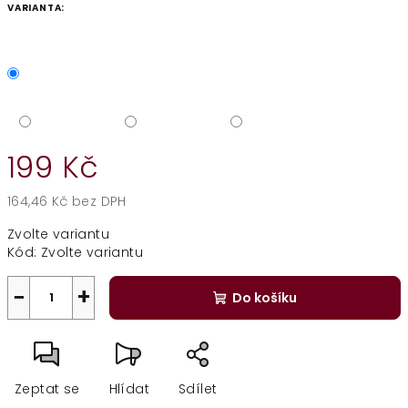
VARIANTA:
199 Kč
164,46 Kč bez DPH
Měrná
Zvolte variantu
cena:
Kód:
Zvolte variantu
−
+
Do košíku
Zeptat se
Hlídat
Sdílet