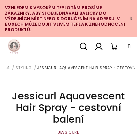
Přejít
VZHLEDEM K VYSOKÝM TEPLOTÁM PROSÍME
na
ZÁKAZNÍKY, ABY SI OBJEDNÁVALI BALÍČKY DO
obsah
VÝDEJNÍCH MÍST NEBO S DORUČENÍM NA ADRESU. V
BOXECH MŮŽE DOJÍT VLIVEM TEPLA K ZNEHODNOCENÍ
PRODUKTŮ.
Nákupn
Hledat
Přihlášení
/
STYLING
/
JESSICURL AQUAVESCENT HAIR SPRAY - CESTOVNÍ
DOMŮ
košík
Jessicurl Aquavescent
Hair Spray - cestovní
balení
JESSICURL