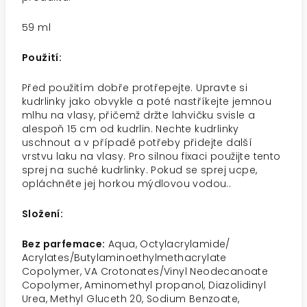
59 ml
Použití:
Před použitím dobře protřepejte. Upravte si
kudrlinky jako obvykle a poté nastříkejte jemnou
mlhu na vlasy, přičemž držte lahvičku svisle a
alespoň 15 cm od kudrlin. Nechte kudrlinky
uschnout a v případě potřeby přidejte další
vrstvu laku na vlasy. Pro silnou fixaci použijte tento
sprej na suché kudrlinky. Pokud se sprej ucpe,
opláchněte jej horkou mýdlovou vodou..
Složení:
Bez parfemace:
Aqua, Octylacrylamide/
Acrylates/Butylaminoethylmethacrylate
Copolymer, VA Crotonates/Vinyl Neodecanoate
Copolymer, Aminomethyl propanol, Diazolidinyl
Urea, Methyl Gluceth 20, Sodium Benzoate,