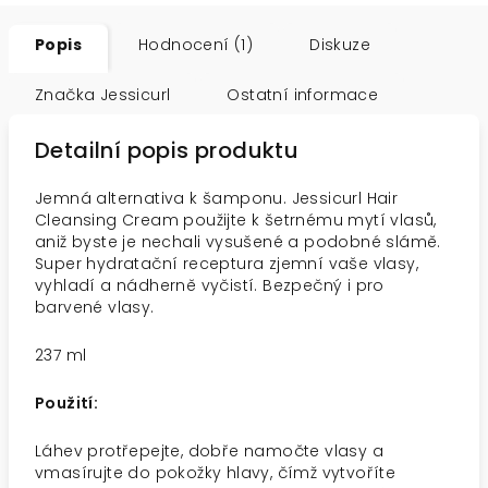
Popis
Hodnocení (1)
Diskuze
Značka
Jessicurl
Ostatní informace
Detailní popis produktu
Jemná alternativa k šamponu. Jessicurl Hair
Cleansing Cream použijte k šetrnému mytí vlasů,
aniž byste je nechali vysušené a podobné slámě.
Super hydratační receptura zjemní vaše vlasy,
vyhladí a nádherně vyčistí. Bezpečný i pro
barvené vlasy.
237 ml
Použití:
Láhev protřepejte, dobře namočte vlasy a
vmasírujte do pokožky hlavy, čímž vytvoříte