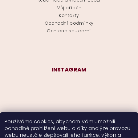
Reklamace a vrácení zboží
Můj příběh
Kontakty
Obchodní podmínky
Ochrana soukromí
INSTAGRAM
Používáme cookies, abychom Vám umožnili
pohodlné prohlížení webu a díky analýze provozu
Sledovat na Instagramu
webu neustále zlepšovali jeho funkce, výkon a