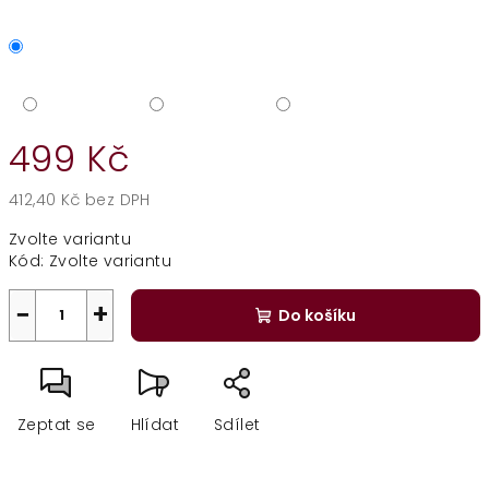
499 Kč
412,40 Kč bez DPH
Měrná
Zvolte variantu
cena:
Kód:
Zvolte variantu
−
+
Do košíku
Zeptat se
Hlídat
Sdílet