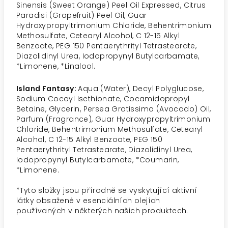
Sinensis (Sweet Orange) Peel Oil Expressed, Citrus
Paradisi (Grapefruit) Peel Oil, Guar
Hydroxypropyltrimonium Chloride, Behentrimonium
Methosulfate, Cetearyl Alcohol, C 12-15 Alkyl
Benzoate, PEG 150 Pentaerythrityl Tetrastearate,
Diazolidinyl Urea, Iodopropynyl Butylcarbamate,
*Limonene, *Linalool.
Island Fantasy:
Aqua (Water), Decyl Polyglucose,
Sodium Cocoyl Isethionate, Cocamidopropyl
Betaine, Glycerin, Persea Gratissima (Avocado) Oil,
Parfum (Fragrance), Guar Hydroxypropyltrimonium
Chloride, Behentrimonium Methosulfate, Cetearyl
Alcohol, C 12-15 Alkyl Benzoate, PEG 150
Pentaerythrityl Tetrastearate, Diazolidinyl Urea,
Iodopropynyl Butylcarbamate, *Coumarin,
*Limonene.
*
Tyto složky jsou přírodně se vyskytující aktivní
látky obsažené v esenciálních olejích
používaných v některých našich produktech.