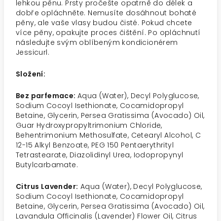
lehkou pěnu. Prsty pročešte opatrně do délek a
dobře opláchněte. Nemusíte dosáhnout bohaté
pěny, ale vaše vlasy budou čisté. Pokud chcete
více pěny, opakujte proces čištění. Po opláchnutí
následujte svým oblíbeným kondicionérem
Jessicurl.
Složení:
Bez parfemace:
Aqua (Water), Decyl Polyglucose,
Sodium Cocoyl Isethionate, Cocamidopropyl
Betaine, Glycerin, Persea Gratissima (Avocado) Oil,
Guar Hydroxypropyltrimonium Chloride,
Behentrimonium Methosulfate, Cetearyl Alcohol, C
12-15 Alkyl Benzoate, PEG 150 Pentaerythrityl
Tetrastearate, Diazolidinyl Urea, Iodopropynyl
Butylcarbamate.
Citrus Lavender:
Aqua (Water), Decyl Polyglucose,
Sodium Cocoyl Isethionate, Cocamidopropyl
Betaine, Glycerin, Persea Gratissima (Avocado) Oil,
Lavandula Officinalis (Lavender) Flower Oil, Citrus