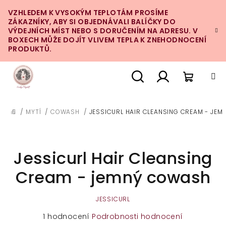
Přejít
VZHLEDEM K VYSOKÝM TEPLOTÁM PROSÍME
na
ZÁKAZNÍKY, ABY SI OBJEDNÁVALI BALÍČKY DO
obsah
VÝDEJNÍCH MÍST NEBO S DORUČENÍM NA ADRESU. V
BOXECH MŮŽE DOJÍT VLIVEM TEPLA K ZNEHODNOCENÍ
PRODUKTŮ.
Nákupn
Hledat
Přihlášení
/
MYTÍ
/
COWASH
/
JESSICURL HAIR CLEANSING CREAM - JE
DOMŮ
košík
Jessicurl Hair Cleansing
Cream - jemný cowash
JESSICURL
Průměrné
1 hodnocení
Podrobnosti hodnocení