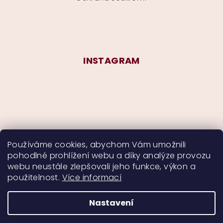
INSTAGRAM
Používáme cookies, abychom Vám umožnili
pohodlné prohlížení webu a díky analýze provozu
Sledovat na Instagramu
webu neustále zlepšovali jeho funkce, výkon a
použitelnost.
Více informací
Nastavení
Copyright 2026
CurlyMyself
. Všechna práva