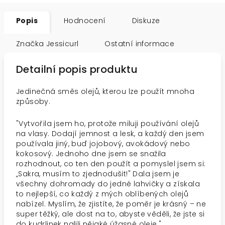
Popis
Hodnocení
Diskuze
Značka
Jessicurl
Ostatní informace
Detailní popis produktu
Jedinečná směs olejů, kterou lze použít mnoha
způsoby.
"Vytvořila jsem ho, protože miluji používání olejů
na vlasy. Dodají jemnost a lesk, a každý den jsem
používala jiný, buď jojobový, avokádový nebo
kokosový. Jednoho dne jsem se snažila
rozhodnout, co ten den použít a pomyslel jsem si:
„Sakra, musím to zjednodušit!" Dala jsem je
všechny dohromady do jedné lahvičky a získala
to nejlepší, co každý z mých oblíbených olejů
nabízel. Myslím, že zjistíte, že poměr je krásný – ne
super těžký, ale dost na to, abyste věděli, že jste si
do kudrlinek nalili nějaké úžasné oleje."