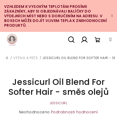
Přejít
VZHLEDEM K VYSOKÝM TEPLOTÁM PROSÍME
na
ZÁKAZNÍKY, ABY SI OBJEDNÁVALI BALÍČKY DO
obsah
VÝDEJNÍCH MÍST NEBO S DORUČENÍM NA ADRESU. V
BOXECH MŮŽE DOJÍT VLIVEM TEPLA K ZNEHODNOCENÍ
PRODUKTŮ.
Nákupn
Hledat
Přihlášení
/
VÝŽIVA A PÉČE
/
JESSICURL OIL BLEND FOR SOFTER HAIR - S
DOMŮ
košík
Jessicurl Oil Blend For
Softer Hair - směs olejů
JESSICURL
Průměrné
Neohodnoceno
Podrobnosti hodnocení