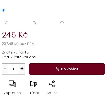
245 Kč
202,48 Kč bez DPH
Měrná
Zvolte variantu
cena:
Kód:
Zvolte variantu
−
+
Do košíku
Zeptat se
Hlídat
Sdílet