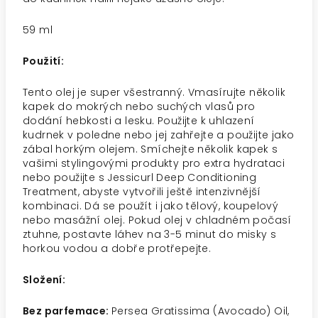
59 ml
Použití:
Tento olej je super všestranný. Vmasírujte několik
kapek do mokrých nebo suchých vlasů pro
dodání hebkosti a lesku. Použijte k uhlazení
kudrnek v poledne nebo jej zahřejte a použijte jako
zábal horkým olejem. Smíchejte několik kapek s
vašimi stylingovými produkty pro extra hydrataci
nebo použijte s Jessicurl Deep Conditioning
Treatment, abyste vytvořili ještě intenzivnější
kombinaci. Dá se použít i jako tělový, koupelový
nebo masážní olej. Pokud olej v chladném počasí
ztuhne, postavte láhev na 3-5 minut do misky s
horkou vodou a dobře protřepejte.
Složení:
Bez parfemace:
Persea Gratissima (Avocado) Oil,