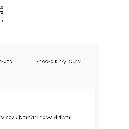
ílet
skuze
Značka
Kinky-Curly
 pro vás s jemnými nebo vlnitými