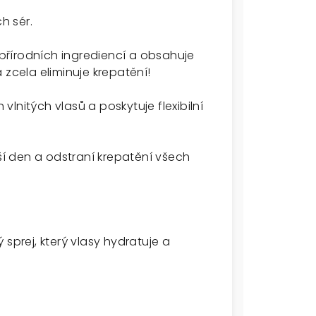
h sér.
ě přírodních ingrediencí a obsahuje
 zcela eliminuje krepatění!
lnitých vlasů a poskytuje flexibilní
lší den a odstraní krepatění všech
sprej, který vlasy hydratuje a