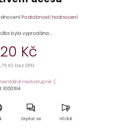
měrné
odnocení
Podrobnosti hodnocení
dnocení
duktu
ožka byla vyprodána…
20 Kč
zdiček.
,75 Kč bez DPH
rná
a:
entálně nedostupné :(
:
1000514
sk
Zeptat se
Hlídat