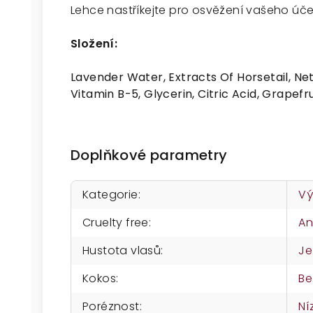
Lehce nastříkejte pro osvěžení vašeho účes
Složení:
Lavender Water, Extracts Of Horsetail, Net
Vitamin B-5, Glycerin, Citric Acid, Grapefr
Doplňkové parametry
Kategorie
:
Vý
Cruelty free
:
A
Hustota vlasů
:
Je
Kokos
:
Be
Poréznost
:
Ní