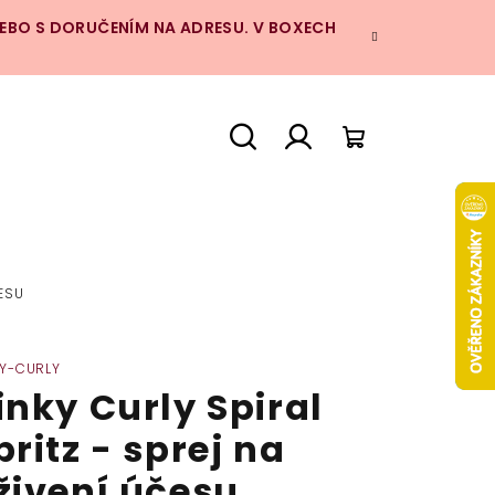
NEBO S DORUČENÍM NA ADRESU. V BOXECH
Hledat
Přihlášení
Nákupní
košík
ČESU
KY-CURLY
inky Curly Spiral
pritz - sprej na
živení účesu