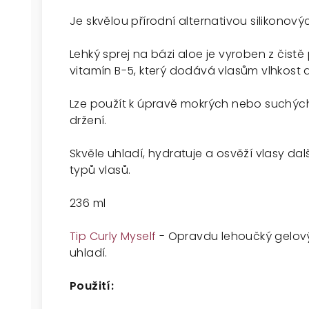
Je skvělou přírodní alternativou silikonovýc
Lehký sprej na bázi aloe je vyroben z čist
vitamín B-5, který dodává vlasům vlhkost a
Lze použít k úpravě mokrých nebo suchých v
držení.
Skvěle uhladí, hydratuje a osvěží vlasy da
typů vlasů.
236 ml
Tip Curly Myself
- Opravdu lehoučký gelový 
uhladí.
Použití: