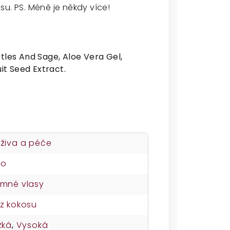
u. PS. Méně je někdy více!
tles And Sage, Aloe Vera Gel,
uit Seed Extract.
živa a péče
no
mné vlasy
z kokosu
zká
,
Vysoká