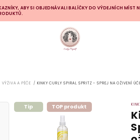
ZNÍKY, ABY SI OBJEDNÁVALI BALÍČKY DO VÝDEJNÍCH MÍST 
PRODUKTŮ.
/
VÝŽIVA A PÉČE
/
KINKY CURLY SPIRAL SPRITZ - SPREJ NA OŽIVENÍ Ú
MŮ
KIN
Tip
TOP produkt
K
S
o