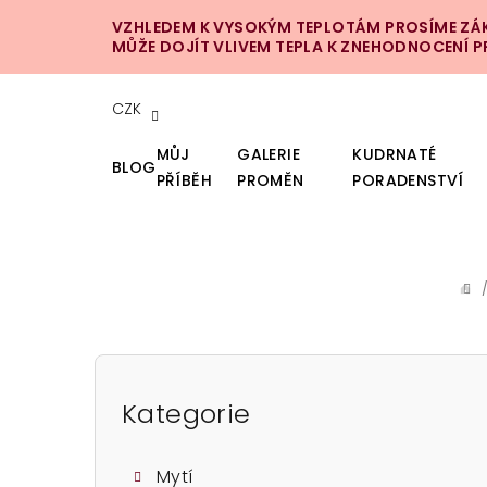
Přejít
VZHLEDEM K VYSOKÝM TEPLOTÁM PROSÍME ZÁKA
na
MŮŽE DOJÍT VLIVEM TEPLA K ZNEHODNOCENÍ 
obsah
CZK
MŮJ
GALERIE
KUDRNATÉ
BLOG
PŘÍBĚH
PROMĚN
PORADENSTVÍ
DO
P
o
Kategorie
Přeskočit
kategorie
s
Mytí