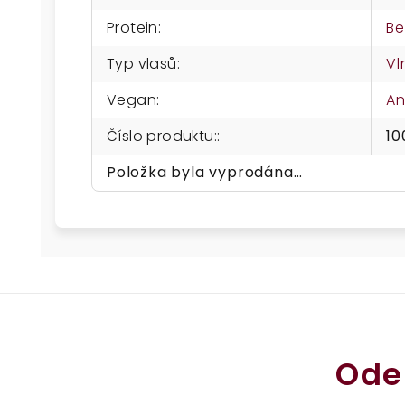
Protein
:
Be
Typ vlasů
:
Vl
Vegan
:
A
Číslo produktu:
:
10
Položka byla vyprodána…
Ode