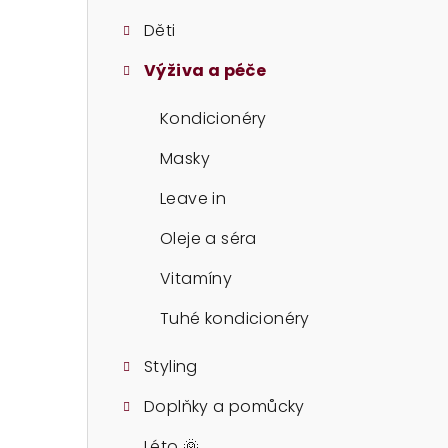
t
Děti
r
Výživa a péče
a
n
Kondicionéry
n
Masky
í
Leave in
p
Oleje a séra
a
Vitamíny
n
Tuhé kondicionéry
e
Styling
l
Doplňky a pomůcky
Léto 🌞