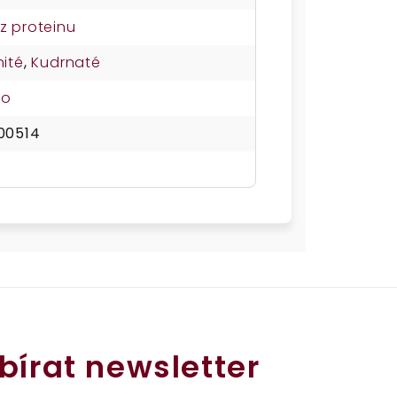
z proteinu
nité
,
Kudrnaté
no
00514
bírat newsletter