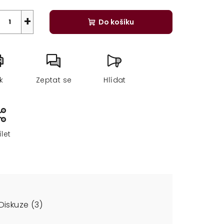
+
Do košíku
sk
Zeptat se
Hlídat
ílet
Diskuze (3)