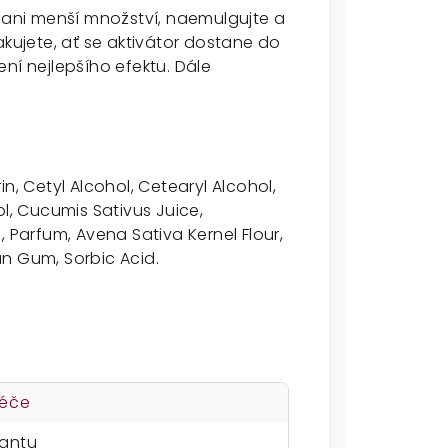
dlani menší množství, naemulgujte a
akujete, ať se aktivátor dostane do
ní nejlepšího efektu. Dále
n, Cetyl Alcohol, Cetearyl Alcohol,
ol, Cucumis Sativus Juice,
, Parfum, Avena Sativa Kernel Flour,
n Gum, Sorbic Acid.
péče
iantu