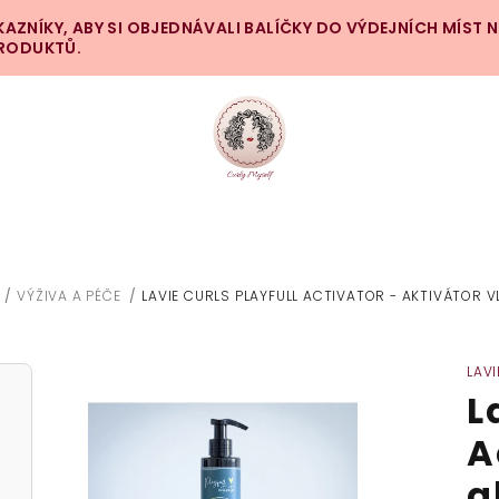
ZNÍKY, ABY SI OBJEDNÁVALI BALÍČKY DO VÝDEJNÍCH MÍST 
PRODUKTŮ.
/
VÝŽIVA A PÉČE
/
LAVIE CURLS PLAYFULL ACTIVATOR - AKTIVÁTOR V
OMŮ
LAV
L
A
a