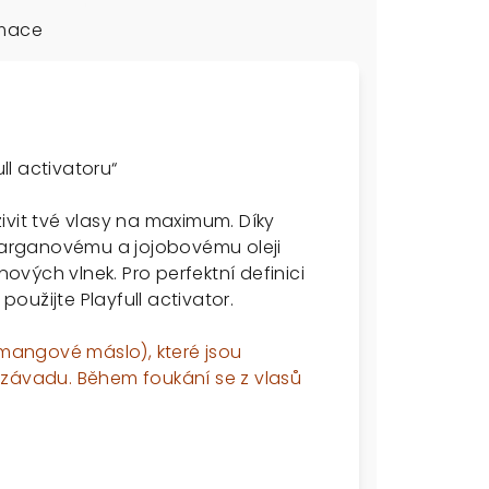
rmace
ll activatoru“
ivit tvé vlasy na maximum. Díky
arganovému a jojobovému oleji
nových vlnek. Pro perfektní definici
použijte Playfull activator.
angové máslo), které jsou
 závadu. Během foukání se z vlasů