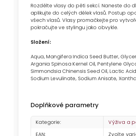
Rozdělte vlasy do pěti sekcí. Naneste do 
aplikujte do celých délek vlasů. Postup op
všech vlasů. Vlasy promačkejte pro vytvoře
pokračujte ve stylingu jako obvykle.
Složení:
Aqua, Mangifera Indica Seed Butter, Glyceri
Argania Spinosa Kernel Oil, Pentylene Glyc
Simmondsia Chinensis Seed Oil, Lactic Acid
Sodium Levulinate, Sodium Anisate, Xantha
Doplňkové parametry
Kategorie
:
Výživa a 
EAN
:
Zvolte var