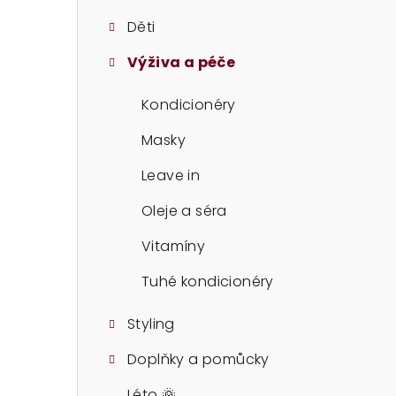
t
Děti
r
Výživa a péče
a
n
Kondicionéry
n
Masky
í
Leave in
p
Oleje a séra
a
Vitamíny
n
Tuhé kondicionéry
e
Styling
l
Doplňky a pomůcky
Léto 🌞