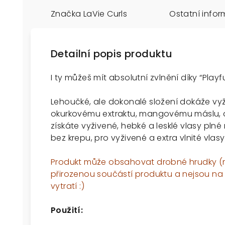
Značka
LaVie Curls
Ostatní info
Detailní popis produktu
I ty můžeš mít absolutní zvlnění díky “Playfu
Lehoučké, ale dokonalé složení dokáže vyž
okurkovému extraktu, mangovému máslu, 
získáte vyživené, hebké a lesklé vlasy plné 
bez krepu, pro vyživené a extra vlnité vlasy 
Produkt může obsahovat drobné hrudky (m
přirozenou součástí produktu a nejsou na
vytratí :)
Použití: