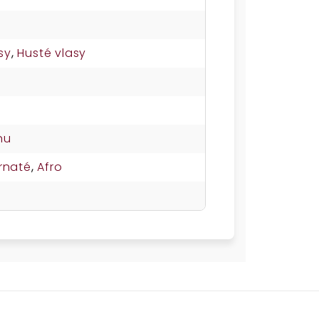
sy
,
Husté vlasy
u
nu
rnaté
,
Afro