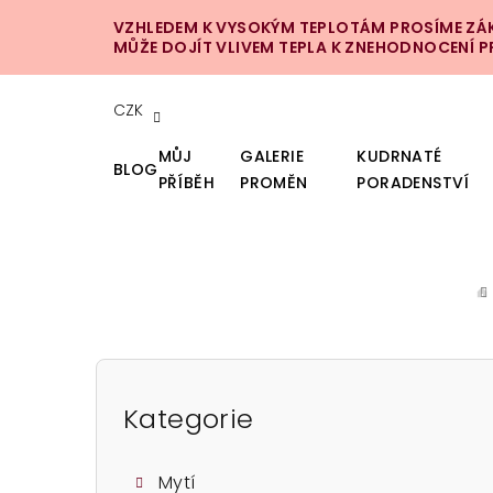
Přejít
VZHLEDEM K VYSOKÝM TEPLOTÁM PROSÍME ZÁKA
na
MŮŽE DOJÍT VLIVEM TEPLA K ZNEHODNOCENÍ 
obsah
CZK
MŮJ
GALERIE
KUDRNATÉ
BLOG
PŘÍBĚH
PROMĚN
PORADENSTVÍ
D
P
o
Kategorie
Přeskočit
kategorie
s
Mytí