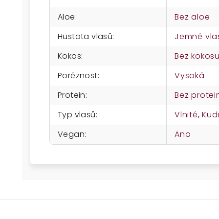
Aloe
:
Bez aloe
Hustota vlasů
:
Jemné vla
Kokos
:
Bez kokos
Poréznost
:
Vysoká
Protein
:
Bez protei
Typ vlasů
:
Vlnité
,
Kud
Vegan
:
Ano