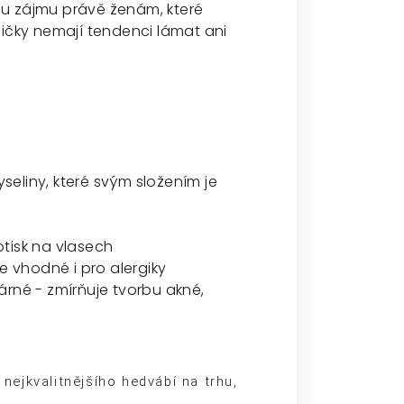
u zájmu právě ženám, které
mičky nemají tendenci lámat ani
eliny, které svým složením je
tisk na vlasech
e vhodné i pro alergiky
árné - zmírňuje tvorbu akné,
nejkvalitnějšího hedvábí na trhu,