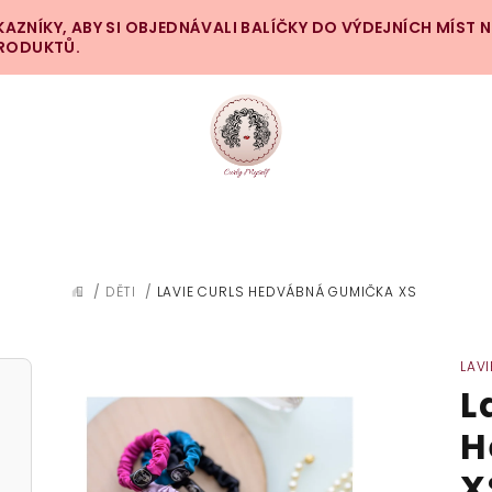
ZNÍKY, ABY SI OBJEDNÁVALI BALÍČKY DO VÝDEJNÍCH MÍST 
PRODUKTŮ.
/
DĚTI
/
LAVIE CURLS HEDVÁBNÁ GUMIČKA XS
DOMŮ
LAV
L
H
X