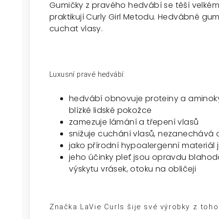
Gumičky z pravého hedvábí se těší velkém
praktikují Curly Girl Metodu. Hedvábné gu
cuchat vlasy.
Luxusní pravé hedvábí:
hedvábí obnovuje proteiny a aminokys
blízké lidské pokožce
zamezuje lámání a třepení vlasů
snižuje cuchání vlasů, nezanechává o
jako přírodní hypoalergenní materiál j
jeho účinky pleť jsou opravdu blahod
výskytu vrásek, otoku na obličeji
Značka LaVie Curls šije své výrobky z toho 