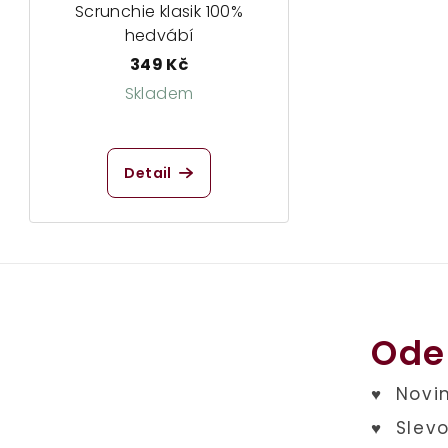
Scrunchie klasik 100%
hedvábí
349 Kč
Skladem
Průměrné
hodnocení
Detail
produktu
je
4,8
z
5
hvězdiček.
Ode