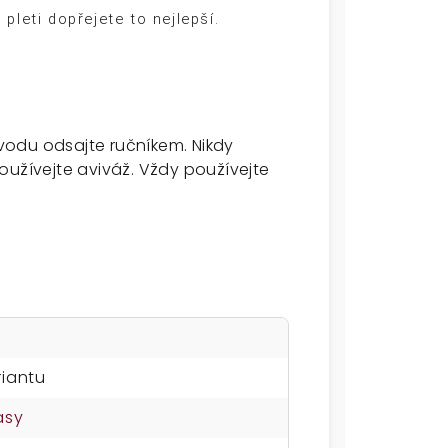
 pleti dopřejete to nejlepší.
vodu odsajte ručníkem.
Nikdy
oužívejte aviváž.
Vždy používejte
riantu
asy