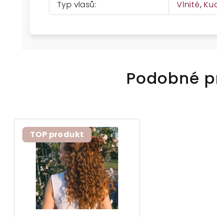
Typ vlasů
:
Vlnité
,
Ku
Podobné p
TOP produkt