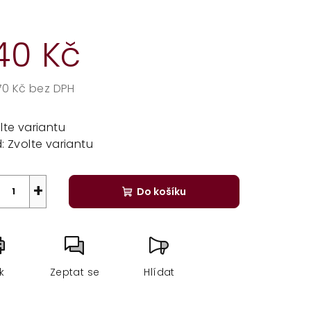
40 Kč
,70 Kč bez DPH
rná
a:
lte variantu
:
Zvolte variantu
+
Do košíku
sk
Zeptat se
Hlídat