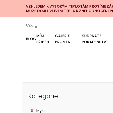
Přejít
VZHLEDEM K VYSOKÝM TEPLOTÁM PROSÍME ZÁKA
na
MŮŽE DOJÍT VLIVEM TEPLA K ZNEHODNOCENÍ 
obsah
CZK
MŮJ
GALERIE
KUDRNATÉ
BLOG
PŘÍBĚH
PROMĚN
PORADENSTVÍ
P
o
Kategorie
Přeskočit
kategorie
s
Mytí