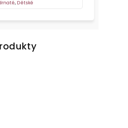
drnaté
,
Dětské
rodukty