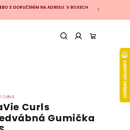
NEBO S DORUČENÍM NA ADRESU. V BOXECH
Hledat
Přihlášení
Nákupní
košík
IE CURLS
aVie Curls
edvábná Gumička
S