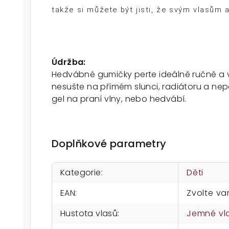
takže si můžete být jisti, že svým vlasům a
Údržba:
Hedvábné gumičky perte ideálně ručně a 
nesušte na přímém slunci, radiátoru a nep
gel na praní vlny, nebo hedvábí.
Doplňkové parametry
Kategorie
:
Děti
EAN
:
Zvolte va
Hustota vlasů
:
Jemné vl