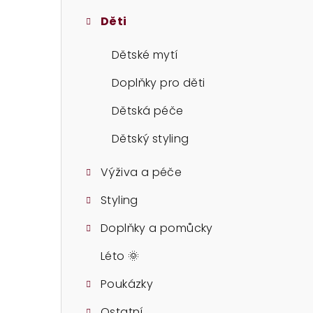
t
Děti
r
a
Dětské mytí
n
Doplňky pro děti
n
Dětská péče
í
Dětský styling
p
Výživa a péče
a
Styling
n
Doplňky a pomůcky
e
Léto 🌞
l
Poukázky
Ostatní