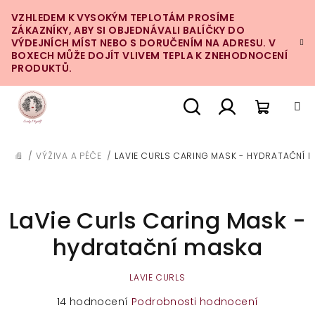
Přejít
VZHLEDEM K VYSOKÝM TEPLOTÁM PROSÍME
na
ZÁKAZNÍKY, ABY SI OBJEDNÁVALI BALÍČKY DO
obsah
VÝDEJNÍCH MÍST NEBO S DORUČENÍM NA ADRESU. V
BOXECH MŮŽE DOJÍT VLIVEM TEPLA K ZNEHODNOCENÍ
PRODUKTŮ.
Nákupn
Hledat
Přihlášení
/
VÝŽIVA A PÉČE
/
LAVIE CURLS CARING MASK - HYDRATAČNÍ 
DOMŮ
košík
LaVie Curls Caring Mask -
hydratační maska
LAVIE CURLS
Průměrné
14 hodnocení
Podrobnosti hodnocení