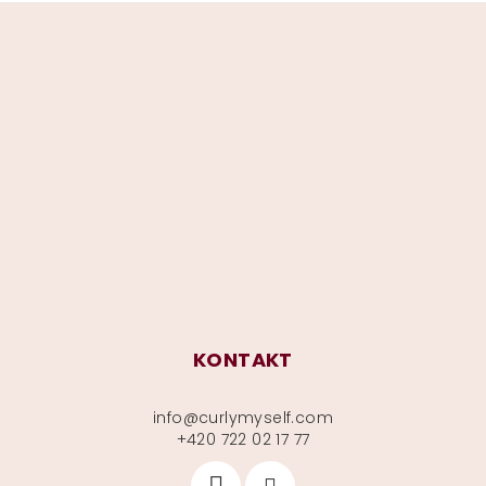
Z
á
p
a
t
í
KONTAKT
info
@
curlymyself.com
+420 722 02 17 77