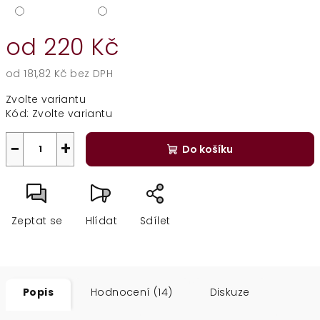
od
220 Kč
od
181,82 Kč
bez DPH
Měrná
Zvolte variantu
cena:
Kód:
Zvolte variantu
−
+
Do košíku
Zeptat se
Hlídat
Sdílet
Popis
Hodnocení (14)
Diskuze