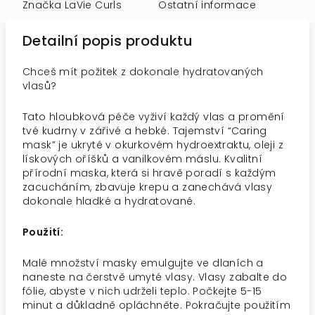
Značka
LaVie Curls
Ostatní informace
Detailní popis produktu
Chceš mít požitek z dokonale hydratovaných
vlasů?
Tato hloubková péče vyživí každý vlas a promění
tvé kudrny v zářivé a hebké. Tajemství “Caring
mask” je ukryté v okurkovém hydroextraktu, oleji z
lískových oříšků a vanilkovém máslu. Kvalitní
přírodní maska, která si hravě poradí s každým
zacucháním, zbavuje krepu a zanechává vlasy
dokonale hladké a hydratované.
Použití:
Malé množství masky emulgujte ve dlaních a
naneste na čerstvě umyté vlasy. Vlasy zabalte do
fólie, abyste v nich udrželi teplo. Počkejte 5-15
minut a důkladně opláchněte. Pokračujte použitím