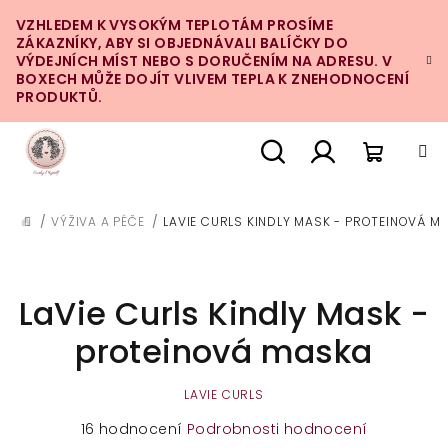
Přejít
VZHLEDEM K VYSOKÝM TEPLOTÁM PROSÍME
na
ZÁKAZNÍKY, ABY SI OBJEDNÁVALI BALÍČKY DO
obsah
VÝDEJNÍCH MÍST NEBO S DORUČENÍM NA ADRESU. V
BOXECH MŮŽE DOJÍT VLIVEM TEPLA K ZNEHODNOCENÍ
PRODUKTŮ.
Nákupn
Hledat
Přihlášení
/
VÝŽIVA A PÉČE
/
LAVIE CURLS KINDLY MASK - PROTEINOVÁ M
DOMŮ
košík
LaVie Curls Kindly Mask -
proteinová maska
LAVIE CURLS
Průměrné
16 hodnocení
Podrobnosti hodnocení