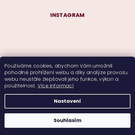
INSTAGRAM
Používáme cookies, abychom Vám umožnili
pohodlné prohlížení webu a díky analýze provozu
Sledovat na Instagramu
webu neustále zlepšovali jeho funkce, výkon a
použitelnost.
Více informací
Nastavení
Copyright 2026
CurlyMyself
. Všechna práva
vyhrazena.
Souhlasím
Vytvořil Shoptet