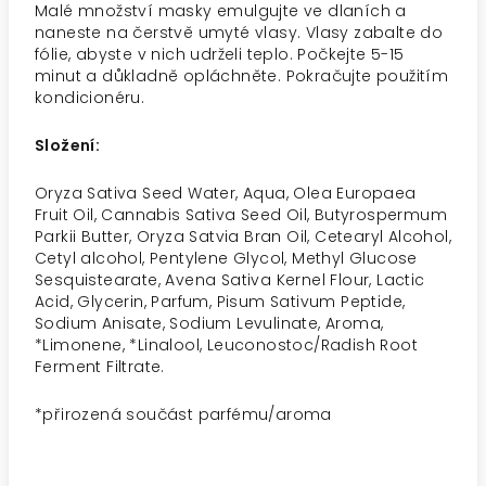
Malé množství masky emulgujte ve dlaních a
naneste na čerstvě umyté vlasy. Vlasy zabalte do
fólie, abyste v nich udrželi teplo. Počkejte 5-15
minut a důkladně opláchněte. Pokračujte použitím
kondicionéru.
Složení:
Oryza Sativa Seed Water, Aqua, Olea Europaea
Fruit Oil, Cannabis Sativa Seed Oil, Butyrospermum
Parkii Butter, Oryza Satvia Bran Oil, Cetearyl Alcohol,
Cetyl alcohol, Pentylene Glycol, Methyl Glucose
Sesquistearate, Avena Sativa Kernel Flour, Lactic
Acid, Glycerin, Parfum, Pisum Sativum Peptide,
Sodium Anisate, Sodium Levulinate, Aroma,
*Limonene, *Linalool, Leuconostoc/Radish Root
Ferment Filtrate.
*přirozená součást parfému/aroma