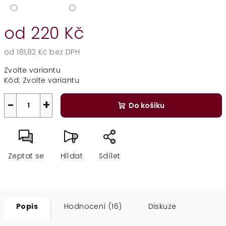
od
220 Kč
od
181,82 Kč
bez DPH
Měrná
Zvolte variantu
cena:
Kód:
Zvolte variantu
−
+
Do košíku
Zeptat se
Hlídat
Sdílet
Popis
Hodnocení (16)
Diskuze