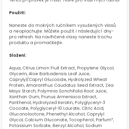
Tento přípravek je must-have pro vaši mycí rutinu!
Použití:
Naneste do mokrých ručníkem vysušených vlasů
a neoplachujte. Můžete použít i následující dny-
pro refresh. Na navlhčené vlasy naneste trochu
produktu a promačkejte.
Složení:
Aqua, Citrus Limon Fruit Extract, Propylene Glycol,
Glycerin, Aloe Barbadensis Leaf Juice,
Caprylyl/Capryl Glucoside, Hydrolyzed Wheat
Protein, Amaranthus Caudatus Seed Extract, Zea
Mays Starch, Polymnia Sonchifolia Root Juice,
Xanthan Gum, Prunus Armeniaca Extract,
Panthenol, Hydrolyzed Keratin, Polyglyceryl-3
Cocoate, Polyglyceryl-10 Laurate, Citric Acid,
Gluconolactone, Phenethyl Alcohol, Caprylyl
Glycol, Calcium Gluconate, Tocopherol, Parfum*,
Potassium Sorbate, Benzyl Alcohol, Sodium