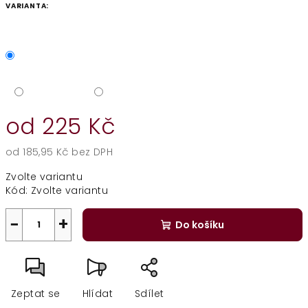
VARIANTA:
od
225 Kč
od
185,95 Kč
bez DPH
Měrná
Zvolte variantu
cena:
Kód:
Zvolte variantu
−
+
Do košíku
Zeptat se
Hlídat
Sdílet