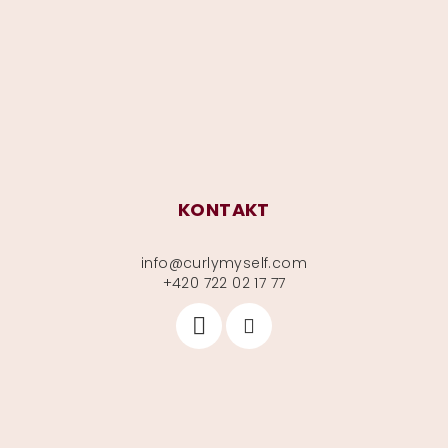
a
t
í
KONTAKT
info
@
curlymyself.com
+420 722 02 17 77