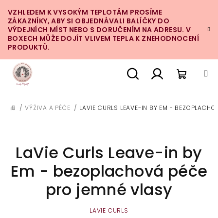
Přejít
VZHLEDEM K VYSOKÝM TEPLOTÁM PROSÍME
na
ZÁKAZNÍKY, ABY SI OBJEDNÁVALI BALÍČKY DO
obsah
VÝDEJNÍCH MÍST NEBO S DORUČENÍM NA ADRESU. V
BOXECH MŮŽE DOJÍT VLIVEM TEPLA K ZNEHODNOCENÍ
PRODUKTŮ.
Nákupn
Hledat
Přihlášení
/
VÝŽIVA A PÉČE
/
LAVIE CURLS LEAVE-IN BY EM - BEZOPLACHO
DOMŮ
košík
LaVie Curls Leave-in by
Em - bezoplachová péče
pro jemné vlasy
LAVIE CURLS