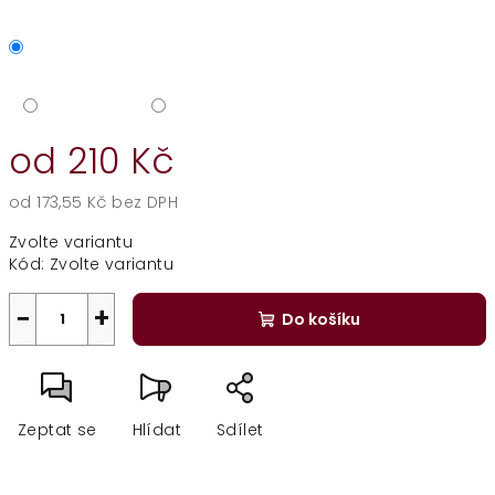
od
210 Kč
od
173,55 Kč
bez DPH
Měrná
Zvolte variantu
cena:
Kód:
Zvolte variantu
−
+
Do košíku
Zeptat se
Hlídat
Sdílet