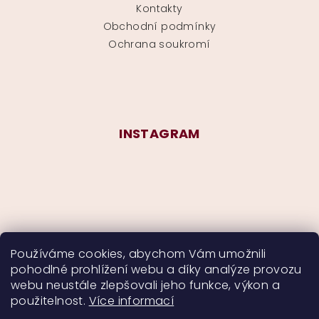
Kontakty
Obchodní podmínky
Ochrana soukromí
INSTAGRAM
Používáme cookies, abychom Vám umožnili
pohodlné prohlížení webu a díky analýze provozu
Sledovat na Instagramu
webu neustále zlepšovali jeho funkce, výkon a
použitelnost.
Více informací