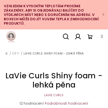
Přejít
VZHLEDEM K VYSOKÝM TEPLOTÁM PROSÍME
na
ZÁKAZNÍKY, ABY SI OBJEDNÁVALI BALÍČKY DO
obsah
VÝDEJNÍCH MÍST NEBO S DORUČENÍM NA ADRESU. V
BOXECH MŮŽE DOJÍT VLIVEM TEPLA K ZNEHODNOCENÍ
PRODUKTŮ.
Nákupn
Hledat
Přihlášení
/
DĚTI
/
LAVIE CURLS SHINY FOAM - LEHKÁ PĚNA
DOMŮ
košík
LaVie Curls Shiny foam -
lehká pěna
LAVIE CURLS
Průměrné
12 hodnocení
Podrobnosti hodnocení