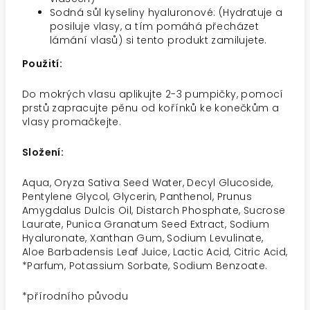
Sodná sůl kyseliny hyaluronové: (Hydratuje a
posiluje vlasy, a tím pomáhá přecházet
lámání vlasů) si tento produkt zamilujete.
Použití:
Do mokrých vlasu aplikujte 2-3 pumpičky, pomocí
prstů zapracujte pěnu od kořínků ke konečkům a
vlasy promačkejte.
Složení:
Aqua, Oryza Sativa Seed Water, Decyl Glucoside,
Pentylene Glycol, Glycerin, Panthenol, Prunus
Amygdalus Dulcis Oil, Distarch Phosphate, Sucrose
Laurate, Punica Granatum Seed Extract, Sodium
Hyaluronate, Xanthan Gum, Sodium Levulinate,
Aloe Barbadensis Leaf Juice, Lactic Acid, Citric Acid,
*Parfum, Potassium Sorbate, Sodium Benzoate.
*přírodního původu