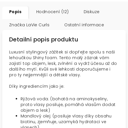
Popis
Hodnocení (12)
Diskuze
Značka
LaVie Curls
Ostatní informace
Detailní popis produktu
Luxusní stylingový zážitek si dopřejte spolu s naši
lehoučkou Shiny foam. Tento malý zázrak vám
zajistí top objem, lesk, zvlnění a vydrž účesu až do
dalšího mytí. Kvůli své lehkosti doporučujeme i
pro ty nejjemnější a dětské vlasy.
Díky ingrediencím jako je:
Rýžová voda: (bohatá na aminokyseliny,
proto vlasy posiluje, pomáhá vlasům dodat
objem a lesk)
Mandlový olej: (posiluje vlasy díky obsahu
biotinu, zjemňuje, uzamyká hydrataci ve
vlasech)