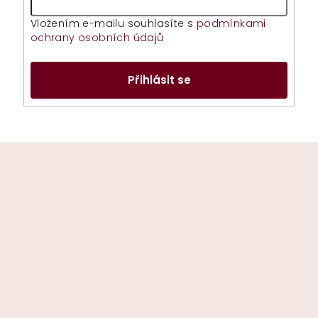
Vložením e-mailu souhlasíte s
podmínkami
ochrany osobních údajů
Přihlásit se
Z
á
p
a
t
í