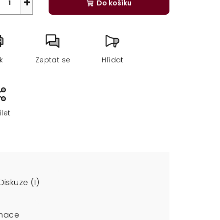
+
Do košíku
sk
Zeptat se
Hlídat
ílet
Diskuze (1)
rmace