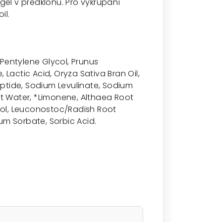
el v předklonu. Pro vykřupání
il.
 Pentylene Glycol, Prunus
 Lactic Acid, Oryza Sativa Bran Oil,
ptide, Sodium Levulinate, Sodium
uit Water, *Limonene, Althaea Root
alool, Leuconostoc/Radish Root
um Sorbate, Sorbic Acid.