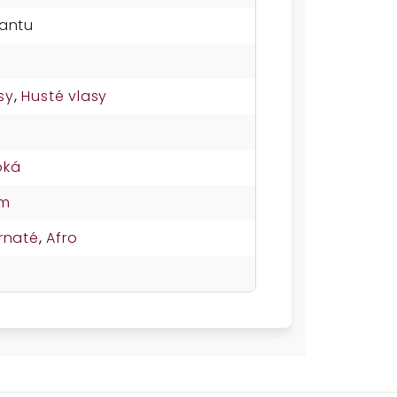
iantu
sy
,
Husté vlasy
u
oká
em
rnaté
,
Afro