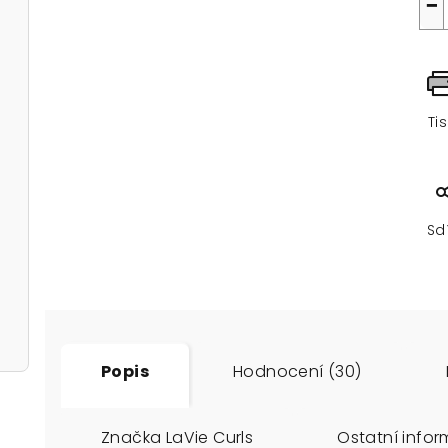
−
Ti
Sd
Popis
Hodnocení (30)
Značka
LaVie Curls
Ostatní info