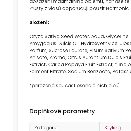
dosažení maximálního objemu, nanášejte g
krusty z vlasů doporučuji použít Harmonic o
Složení:
Oryza Sativa Seed Water, Aqua, Glycerine,
Amygdalus Dulcis Oil, Hydroxyethylcellulose,
Parfum, Sucrose Laurate, Pisum Sativum Pe
Anisate, Aroma, Citrus Aurantium Dulcis Fr
Extract, Carica Papaya Fruit Extract, *Lin
Ferment Filtrate, Sodium Benzoate, Potassi
*přirozená součást esenciálních olejů
Doplňkové parametry
Kategorie
:
Styling