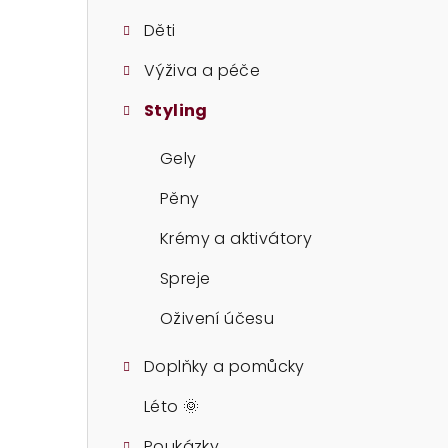
t
Děti
r
Výživa a péče
a
Styling
n
n
Gely
í
Pěny
p
Krémy a aktivátory
a
Spreje
n
Oživení účesu
e
Doplňky a pomůcky
l
Léto 🌞
Poukázky