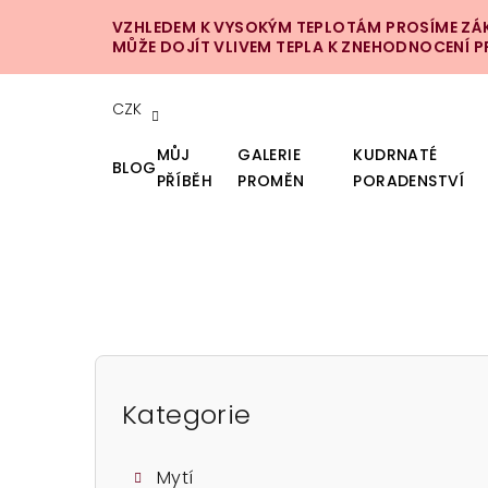
Přejít
VZHLEDEM K VYSOKÝM TEPLOTÁM PROSÍME ZÁKA
na
MŮŽE DOJÍT VLIVEM TEPLA K ZNEHODNOCENÍ 
obsah
CZK
MŮJ
GALERIE
KUDRNATÉ
BLOG
PŘÍBĚH
PROMĚN
PORADENSTVÍ
P
o
Kategorie
Přeskočit
kategorie
s
Mytí