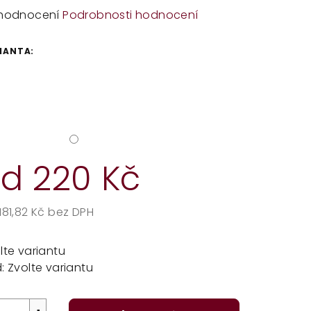
měrné
hodnocení
Podrobnosti hodnocení
dnocení
duktu
IANTA:
zdiček.
od
220 Kč
181,82 Kč
bez DPH
rná
a:
lte variantu
:
Zvolte variantu