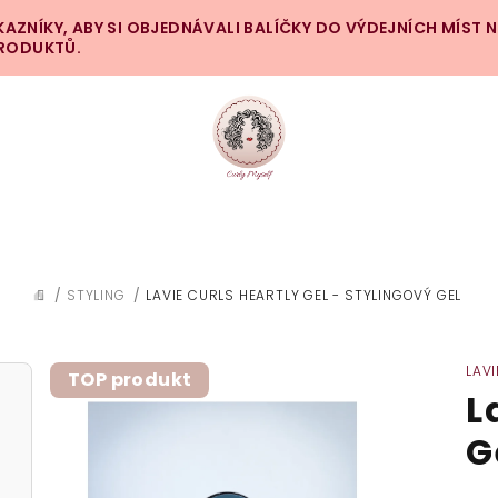
ZNÍKY, ABY SI OBJEDNÁVALI BALÍČKY DO VÝDEJNÍCH MÍST 
PRODUKTŮ.
/
STYLING
/
LAVIE CURLS HEARTLY GEL - STYLINGOVÝ GEL
DOMŮ
LAV
TOP produkt
L
G