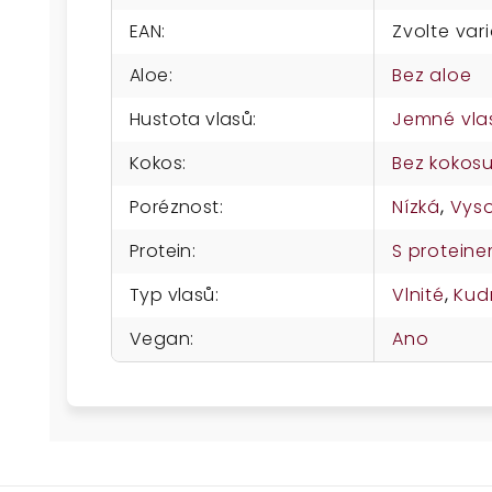
EAN
:
Zvolte var
Aloe
:
Bez aloe
Hustota vlasů
:
Jemné vla
Kokos
:
Bez kokos
Poréznost
:
Nízká
,
Vys
Protein
:
S protein
Typ vlasů
:
Vlnité
,
Kud
Vegan
:
Ano