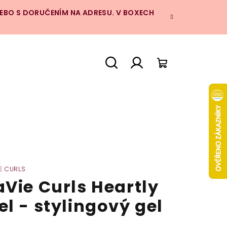
NEBO S DORUČENÍM NA ADRESU. V BOXECH
Hledat
Přihlášení
Nákupní
košík
IE CURLS
aVie Curls Heartly
el - stylingový gel