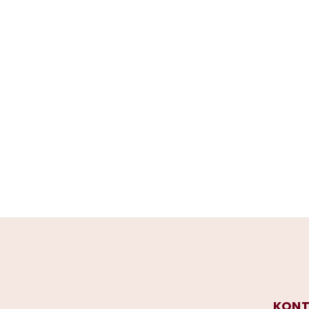
Z
á
KONT