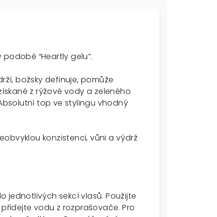
 podobě “Heartly gelu”.
drží, božsky definuje, pomůže
 získané z rýžové vody a zeleného
 Absolutní top ve stylingu vhodný
neobvyklou konzistenci, vůni a výdrž
jednotlivých sekcí vlasů. Použijte
 přidejte vodu z rozprašovače. Pro