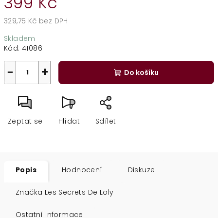
399 Kč
329,75 Kč bez DPH
Měrná
Skladem
cena:
Kód:
41086
−
+
Do košíku
Zeptat se
Hlídat
Sdílet
Popis
Hodnocení
Diskuze
Značka
Les Secrets De Loly
Ostatní informace