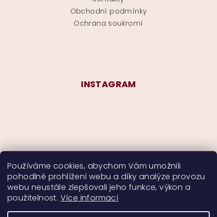
Obchodní podmínky
Ochrana soukromí
INSTAGRAM
Používáme cookies, abychom Vám umožnili
pohodlné prohlížení webu a díky analýze provozu
Sledovat na Instagramu
webu neustále zlepšovali jeho funkce, výkon a
použitelnost.
Více informací