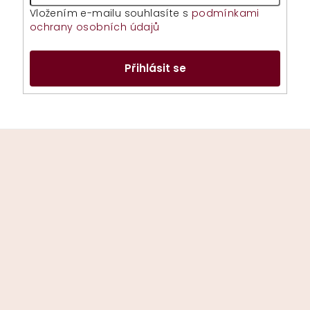
Vložením e-mailu souhlasíte s
podmínkami
ochrany osobních údajů
Přihlásit se
Z
á
p
a
t
í