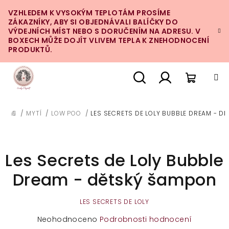
Přejít
VZHLEDEM K VYSOKÝM TEPLOTÁM PROSÍME
na
ZÁKAZNÍKY, ABY SI OBJEDNÁVALI BALÍČKY DO
obsah
VÝDEJNÍCH MÍST NEBO S DORUČENÍM NA ADRESU. V
BOXECH MŮŽE DOJÍT VLIVEM TEPLA K ZNEHODNOCENÍ
PRODUKTŮ.
Nákupn
Hledat
Přihlášení
/
MYTÍ
/
LOW POO
/
LES SECRETS DE LOLY BUBBLE DREAM - D
DOMŮ
košík
Les Secrets de Loly Bubble
Dream - dětský šampon
LES SECRETS DE LOLY
Průměrné
Neohodnoceno
Podrobnosti hodnocení