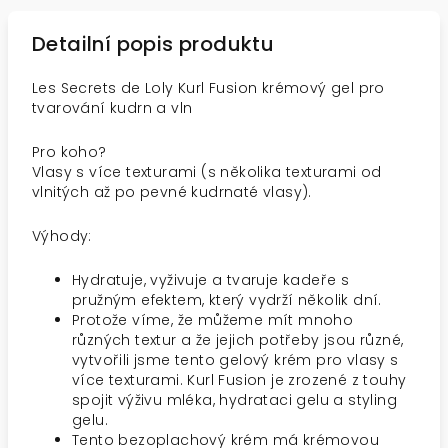
Detailní popis produktu
Les Secrets de Loly Kurl Fusion krémový gel pro
tvarování kudrn a vln
Pro koho?
Vlasy s více texturami (s několika texturami od
vlnitých až po pevné kudrnaté vlasy).
Výhody:
Hydratuje, vyživuje a tvaruje kadeře s
pružným efektem, který vydrží několik dní.
Protože víme, že můžeme mít mnoho
různých textur a že jejich potřeby jsou různé,
vytvořili jsme tento gelový krém pro vlasy s
více texturami. Kurl Fusion je zrozené z touhy
spojit výživu mléka, hydrataci gelu a styling
gelu.
Tento bezoplachový krém má krémovou