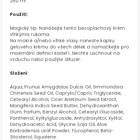
250 ml
Použití:
Magický tip: Nanášejte tento bezoplachový krém
vlhkýma rukama.
Na mokré a/nebo vlhké vlasy naneste kapku
gelového krému do všech délek a namačkejte pro
maximální definici kadeří. Nechte uschnout na
vzduchu nebo použijte difuzér.
Složení:
Aqua, Prunus Amygdalus Dulcis Oil, Simmondsia
Chinensis Seed Oil, Caprylic/Capric Triglyceride,
Cetearyl Alcohol, Cicer Arietinum Seed Extract,
Mangifera Indica Seed Butter, Dehydroxanthan
Gum, Parfum, Benzyl Alcohol, Cetearyl Glucoside,
Panthenol, Xylitylglucoside, Anhydroxylitol, Xylitol,
Dehydroacetic Acid, Glycine Soja Oil, Aloe
Barbadensis Leaf Powder, Tocopherol, Beta-
Sitosterol, Squalene.