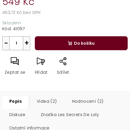
549 Kč
453,72 Kč bez DPH
Měrná
Skladem
cena:
Kód:
41097
−
+
Do košíku
Zeptat se
Hlídat
Sdílet
Popis
Videa (2)
Hodnocení (2)
Diskuze
Značka
Les Secrets De Loly
Ostatní informace