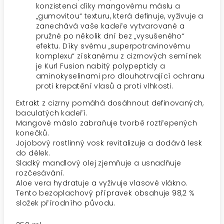
konzistenci díky mangovému máslu a
„gumovitou“ texturu, která definuje, vyživuje a
zanechává vaše kadeře vytvarované a
pružné po několik dní bez „vysušeného“
efektu. Díky svému „superpotravinovému
komplexu“ získanému z cizrnových semínek
je Kurl Fusion nabitý polypeptidy a
aminokyselinami pro dlouhotrvající ochranu
proti krepatění vlasů a proti vlhkosti.
Extrakt z cizrny pomáhá dosáhnout definovaných,
baculatých kadeří.
Mangové máslo zabraňuje tvorbě roztřepených
konečků.
Jojobový rostlinný vosk revitalizuje a dodává lesk
do délek.
Sladký mandlový olej zjemňuje a usnadňuje
rozčesávání.
Aloe vera hydratuje a vyživuje vlasové vlákno.
Tento bezoplachový přípravek obsahuje 98,2 %
složek přírodního původu.