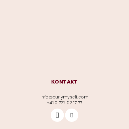
Z
á
p
a
t
í
KONTAKT
info
@
curlymyself.com
+420 722 02 17 77