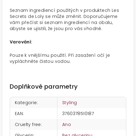
Seznam ingrediencí použitých v produktech Les
Secrets de Loly se může změnit. Doporučujeme
vám přečíst si seznam ingrediencí na obalu,
abyste se ujistili, že jsou pro vás vhodné.
Varování:
Pouze k vnějšímu použití. Při zasažení očí je
vypláchněte čistou vodou.
Doplňkové parametry
Kategorie
:
Styling
EAN
:
3760378510187
Cruelty free
:
Ano
Glycerin
:
Bez glycerinu