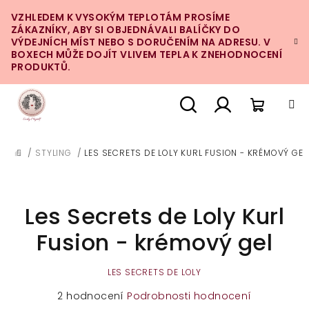
Přejít
VZHLEDEM K VYSOKÝM TEPLOTÁM PROSÍME
na
ZÁKAZNÍKY, ABY SI OBJEDNÁVALI BALÍČKY DO
obsah
VÝDEJNÍCH MÍST NEBO S DORUČENÍM NA ADRESU. V
BOXECH MŮŽE DOJÍT VLIVEM TEPLA K ZNEHODNOCENÍ
PRODUKTŮ.
Nákupn
Hledat
Přihlášení
/
STYLING
/
LES SECRETS DE LOLY KURL FUSION - KRÉMOVÝ GEL
DOMŮ
košík
Les Secrets de Loly Kurl
Fusion - krémový gel
LES SECRETS DE LOLY
Průměrné
2 hodnocení
Podrobnosti hodnocení