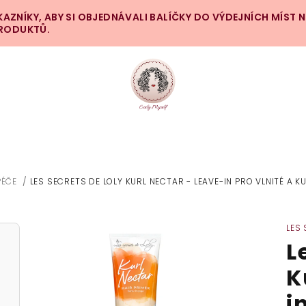
ZNÍKY, ABY SI OBJEDNÁVALI BALÍČKY DO VÝDEJNÍCH MÍST 
PRODUKTŮ.
PÉČE
/
LES SECRETS DE LOLY KURL NECTAR - LEAVE-IN PRO VLNITÉ A 
LES 
L
K
i