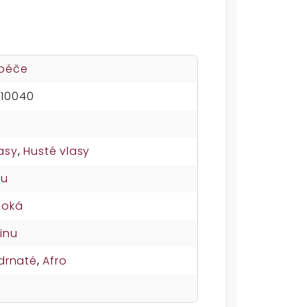
 péče
10040
asy
,
Husté vlasy
su
soká
inu
drnaté
,
Afro