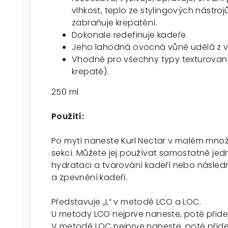
vlhkost, teplo ze stylingových nástroj
zabraňuje krepatění.
Dokonale redefinuje kadeře.
Jeho lahodná ovocná vůně udělá z vaš
Vhodné pro všechny typy texturovanýc
krepaté).
250 ml
Použití:
Po mytí naneste Kurl Nectar v malém množs
sekcí. Můžete jej používat samostatně jed
hydrataci a tvarování kadeří nebo následn
a zpevnění kadeří.
Představuje „L“ v metodě LCO a LOC.
U metody LCO nejprve naneste, poté přidej
V metodě LOC nejprve naneste, poté přidej