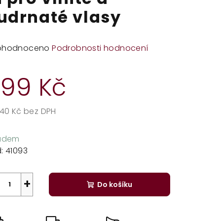
udrnaté vlasy
měrné
ohodnoceno
Podrobnosti hodnocení
dnocení
duktu
99 Kč
,40 Kč bez DPH
rná
zdiček.
a:
ladem
:
41093
+
Do košíku