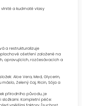
 vlnité a kudrnaté vlasy
vá a restrukturalizuje
oplachové ošetření založené na
ch, opravujících, rozčesávacích a
.
ložek: Aloe Vera, Med, Glycerin,
áslo, Zelený čaj, Ricin, Sója a
žek přírodního původu, je
i složkami. Kompletní péče:
před vnějšími faktory (suchost,