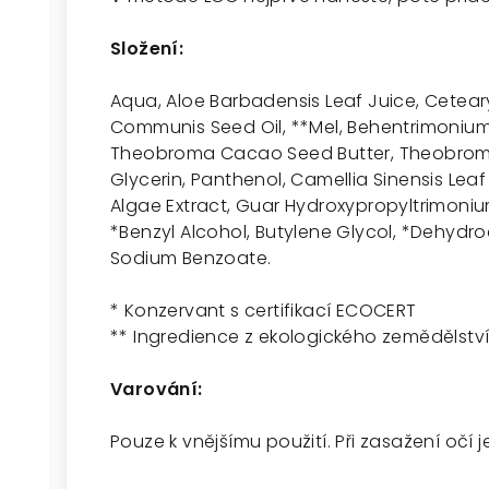
Složení:
Aqua, Aloe Barbadensis Leaf Juice, Cetearyl
Communis Seed Oil, **Mel, Behentrimonium 
Theobroma Cacao Seed Butter, Theobroma
Glycerin, Panthenol, Camellia Sinensis Leaf
Algae Extract, Guar Hydroxypropyltrimoniu
*Benzyl Alcohol, Butylene Glycol, *Dehydr
Sodium Benzoate.
* Konzervant s certifikací ECOCERT
** Ingredience z ekologického zemědělstv
Varování:
Pouze k vnějšímu použití. Při zasažení očí