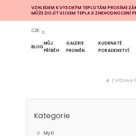
Přejít
VZHLEDEM K VYSOKÝM TEPLOTÁM PROSÍME ZÁKA
na
MŮŽE DOJÍT VLIVEM TEPLA K ZNEHODNOCENÍ 
obsah
CZK
MŮJ
GALERIE
KUDRNATÉ
BLOG
PŘÍBĚH
PROMĚN
PORADENSTVÍ
/
VÝŽIVA A 
DOMŮ
P
o
Kategorie
Přeskočit
kategorie
s
Mytí