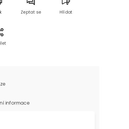
sk
Zeptat se
Hlídat
ílet
uze
ní informace