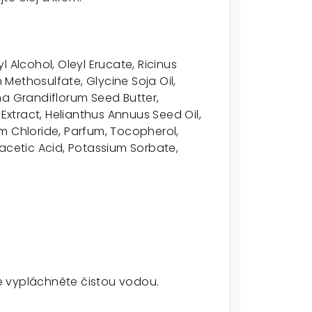
 Alcohol, Oleyl Erucate, Ricinus
Methosulfate, Glycine Soja Oil,
 Grandiflorum Seed Butter,
 Extract, Helianthus Annuus Seed Oil,
m Chloride, Parfum, Tocopherol,
oacetic Acid, Potassium Sorbate,
í
 je vypláchněte čistou vodou.