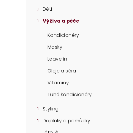
t
Děti
r
Výživa a péče
a
n
Kondicionéry
n
Masky
í
Leave in
p
Oleje a séra
a
Vitamíny
n
Tuhé kondicionéry
e
Styling
l
Doplňky a pomůcky
Léto 🌞