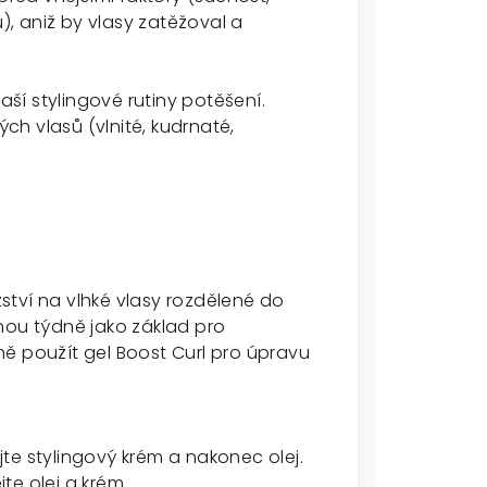
ů), aniž by vlasy zatěžoval a
í stylingové rutiny potěšení.
h vlasů (vlnité, kudrnaté,
tví na vlhké vlasy rozdělené do
nou týdně jako základ pro
ě použít gel Boost Curl pro úpravu
te stylingový krém a nakonec olej.
te olej a krém.