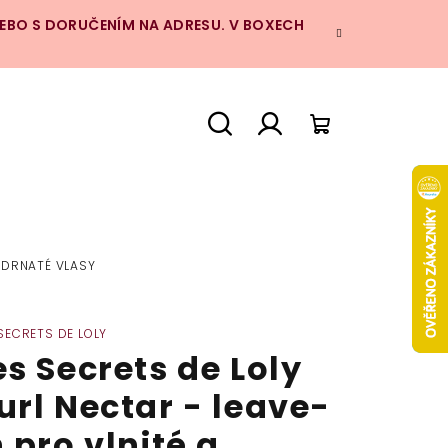
NEBO S DORUČENÍM NA ADRESU. V BOXECH
Hledat
Přihlášení
Nákupní
košík
KUDRNATÉ VLASY
SECRETS DE LOLY
es Secrets de Loly
url Nectar - leave-
n pro vlnité a