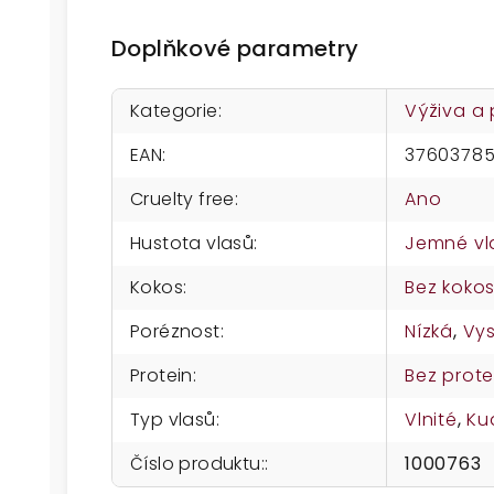
Doplňkové parametry
Kategorie
:
Výživa a
EAN
:
37603785
Cruelty free
:
Ano
Hustota vlasů
:
Jemné vl
Kokos
:
Bez koko
Poréznost
:
Nízká
,
Vy
Protein
:
Bez prote
Typ vlasů
:
Vlnité
,
Ku
Číslo produktu:
:
1000763