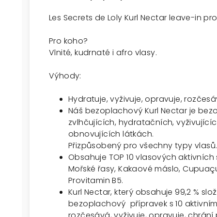
Les Secrets de Loly Kurl Nectar leave-in pro
Pro koho?
Vlnité, kudrnaté i afro vlasy.
Výhody:
Hydratuje, vyživuje, opravuje, rozčesá
Náš bezoplachový Kurl Nectar je bez
zvlhčujících, hydratačních, vyživující
obnovujících látkách.
Přizpůsobený pro všechny typy vlasů
Obsahuje TOP 10 vlasových aktivních s
Mořské řasy, Kakaové máslo, Cupuaçu m
Provitamin B5.
Kurl Nectar, který obsahuje 99,2 % slo
bezoplachový přípravek s 10 aktivním
rozčesává, vyživuje, opravuje, chrání 