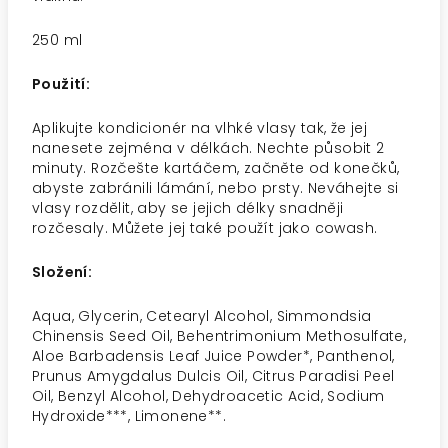
250 ml
Použití:
Aplikujte kondicionér na vlhké vlasy tak, že jej
nanesete zejména v délkách. Nechte působit 2
minuty. Rozčešte kartáčem, začněte od konečků,
abyste zabránili lámání, nebo prsty. Neváhejte si
vlasy rozdělit, aby se jejich délky snadněji
rozčesaly. Můžete jej také použít jako cowash.
Složení:
Aqua, Glycerin, Cetearyl Alcohol, Simmondsia
Chinensis Seed Oil, Behentrimonium Methosulfate,
Aloe Barbadensis Leaf Juice Powder*, Panthenol,
Prunus Amygdalus Dulcis Oil, Citrus Paradisi Peel
Oil, Benzyl Alcohol, Dehydroacetic Acid, Sodium
Hydroxide***, Limonene**.