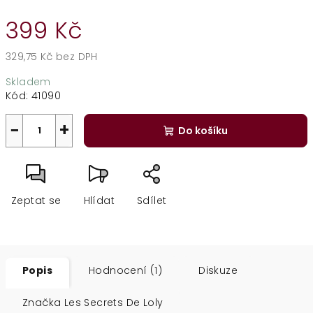
399 Kč
329,75 Kč bez DPH
Měrná
Skladem
cena:
Kód:
41090
−
+
Do košíku
Zeptat se
Hlídat
Sdílet
Popis
Hodnocení (1)
Diskuze
Značka
Les Secrets De Loly