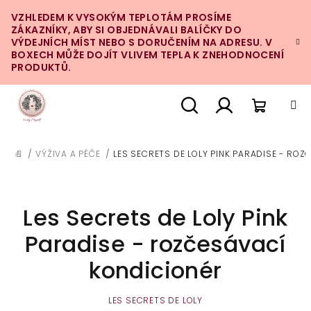
Přejít
VZHLEDEM K VYSOKÝM TEPLOTÁM PROSÍME
na
ZÁKAZNÍKY, ABY SI OBJEDNÁVALI BALÍČKY DO
obsah
VÝDEJNÍCH MÍST NEBO S DORUČENÍM NA ADRESU. V
BOXECH MŮŽE DOJÍT VLIVEM TEPLA K ZNEHODNOCENÍ
PRODUKTŮ.
Nákupn
Hledat
Přihlášení
/
VÝŽIVA A PÉČE
/
LES SECRETS DE LOLY PINK PARADISE - RO
DOMŮ
košík
Les Secrets de Loly Pink
Paradise - rozčesávací
kondicionér
LES SECRETS DE LOLY