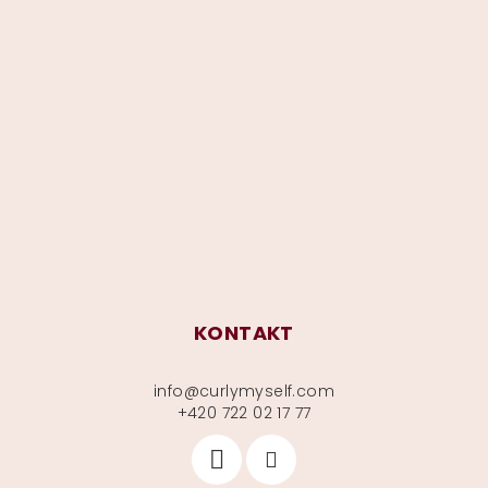
Z
á
p
a
t
í
KONTAKT
info
@
curlymyself.com
+420 722 02 17 77