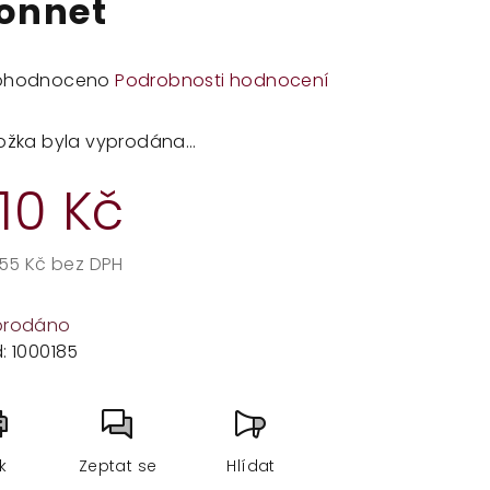
onnet
měrné
ohodnoceno
Podrobnosti hodnocení
dnocení
duktu
ožka byla vyprodána…
10 Kč
zdiček.
,55 Kč bez DPH
rná
a:
prodáno
:
1000185
sk
Zeptat se
Hlídat