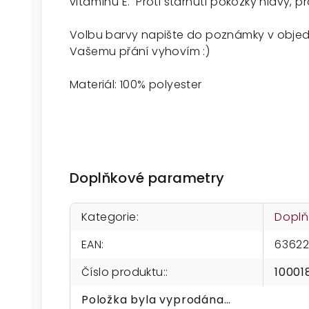
vitamínu E. Proti stárnutí pokožky hlavy, pr
Volbu barvy napište do poznámky v obje
Vašemu přání vyhovím :)
Materiál: 100% polyester
Doplňkové parametry
Kategorie
:
Doplň
EAN
:
63622
Číslo produktu:
:
10001
Položka byla vyprodána…