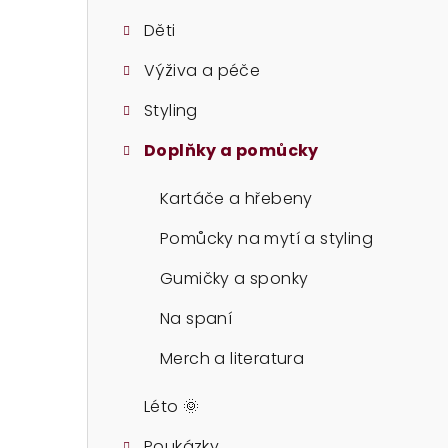
t
Děti
r
Výživa a péče
a
Styling
n
n
Doplňky a pomůcky
í
Kartáče a hřebeny
p
Pomůcky na mytí a styling
a
Gumičky a sponky
n
Na spaní
e
Merch a literatura
l
Léto 🌞
Poukázky