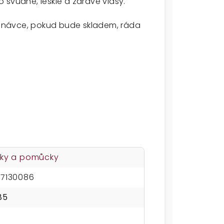
o svůdné, lesklé a zdravé vlasy.
dnávce, pokud bude skladem, ráda
ky a pomůcky
7130086
85