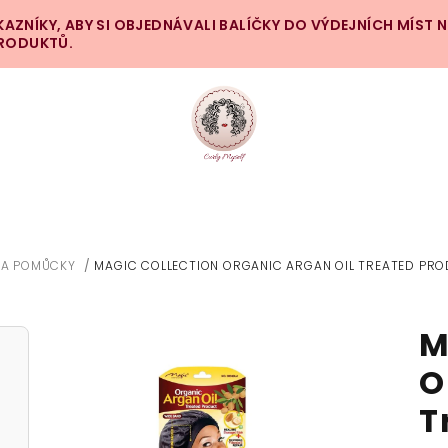
ZNÍKY, ABY SI OBJEDNÁVALI BALÍČKY DO VÝDEJNÍCH MÍST 
PRODUKTŮ.
 A POMŮCKY
/
MAGIC COLLECTION ORGANIC ARGAN OIL TREATED PR
M
O
T