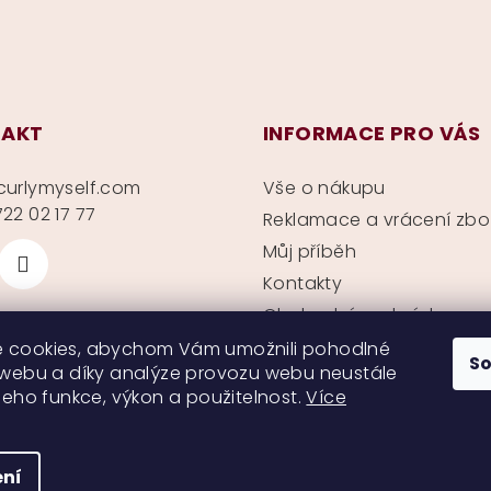
AKT
INFORMACE PRO VÁS
curlymyself.com
Vše o nákupu
22 02 17 77
Reklamace a vrácení zbo
Můj příběh
Kontakty
Obchodní podmínky
Ochrana soukromí
 cookies, abychom Vám umožnili pohodlné
S
 webu a díky analýze provozu webu neustále
 jeho funkce, výkon a použitelnost.
Více
ní