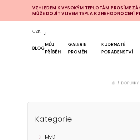
Přejít
VZHLEDEM K VYSOKÝM TEPLOTÁM PROSÍME ZÁKA
na
MŮŽE DOJÍT VLIVEM TEPLA K ZNEHODNOCENÍ 
obsah
CZK
MŮJ
GALERIE
KUDRNATÉ
BLOG
PŘÍBĚH
PROMĚN
PORADENSTVÍ
/
DOPLŇKY
DOMŮ
P
o
Kategorie
Přeskočit
kategorie
s
Mytí