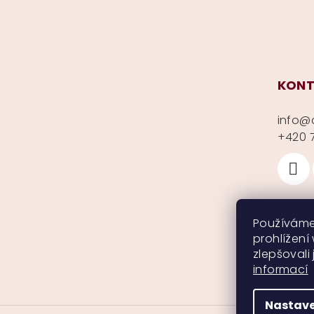
Z
á
p
KONT
a
info
@
t
+420 7
í
Používáme
prohlížení
zlepšovali
informací
Nastave