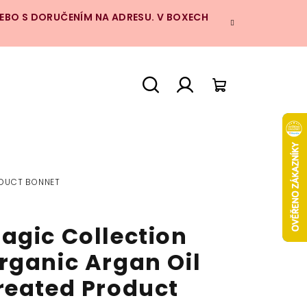
NEBO S DORUČENÍM NA ADRESU. V BOXECH
Hledat
Přihlášení
Nákupní
košík
ODUCT BONNET
agic Collection
rganic Argan Oil
reated Product