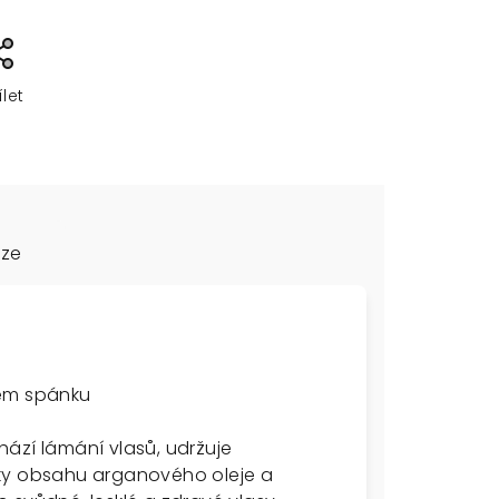
ílet
uze
hem spánku
ází lámání vlasů, udržuje
íky obsahu arganového oleje a