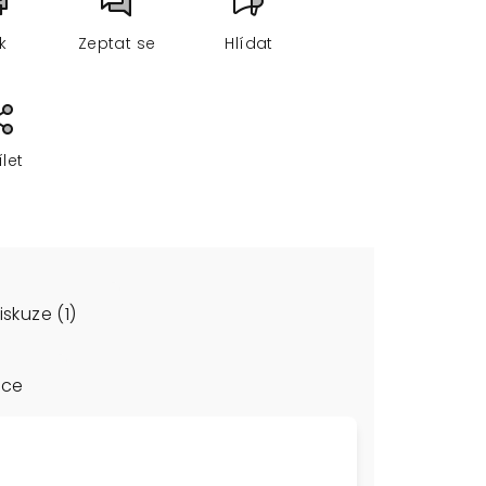
sk
Zeptat se
Hlídat
ílet
iskuze (1)
ace