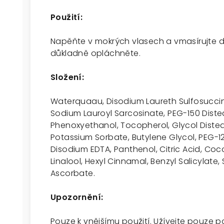
Použití:
Napěňte v mokrých vlasech a vmasírujte d
důkladně opláchněte.
Složení:
Waterquaau, Disodium Laureth Sulfosucci
Sodium Lauroyl Sarcosinate, PEG-150 Diste
Phenoxyethanol, Tocopherol, Glycol Distea
Potassium Sorbate, Butylene Glycol, PEG-1
Disodium EDTA, Panthenol, Citric Acid, Coc
Linalool, Hexyl Cinnamal, Benzyl Salicylat
Ascorbate.
Upozornění:
Pouze k vnějšímu použití. Užívejte pouze 