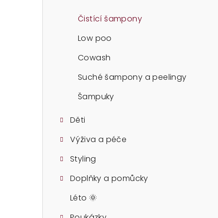
t
r
Čistící šampony
a
Low poo
n
Cowash
n
Suché šampony a peelingy
í
Šampuky
p
Děti
a
Výživa a péče
n
Styling
e
Doplňky a pomůcky
l
Léto 🌞
Poukázky