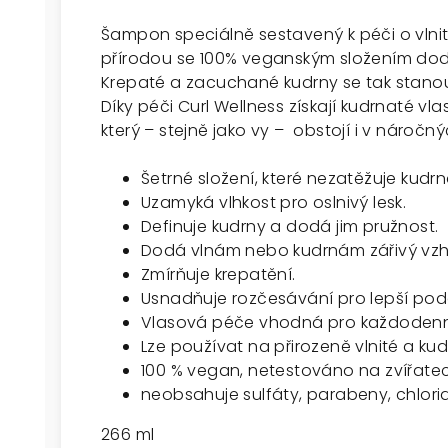
Šampon speciálně sestavený k péči o vlnit
přírodou se 100% veganským složením dod
Krepaté a zacuchané kudrny se tak stanou
Díky péči Curl Wellness získají kudrnaté vla
který – stejně jako vy – obstojí i v nároč
Šetrné složení, které nezatěžuje kudrn
Uzamyká vlhkost pro oslnivý
lesk.
Definuje kudrny a dodá jim pružnost.
Dodá vlnám nebo kudrnám zářivý vzh
Zmírňuje krepatění.
Usnadňuje rozčesávání pro lepší pod
Vlasová péče vhodná pro každodenní
Lze používat na přirozeně vlnité a ku
100 % vegan, netestováno na zvířate
neobsahuje sulfáty, parabeny, chlor
266 ml