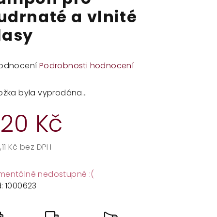
udrnaté a vlnité
lasy
měrné
odnocení
Podrobnosti hodnocení
dnocení
duktu
ožka byla vyprodána…
20 Kč
zdiček.
,11 Kč bez DPH
rná
a:
entálně nedostupné :(
:
1000623