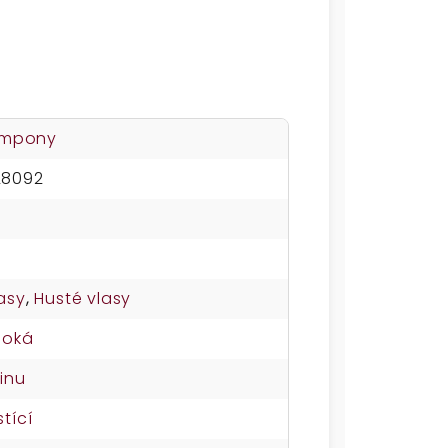
šampony
28092
asy
,
Husté vlasy
soká
inu
tící