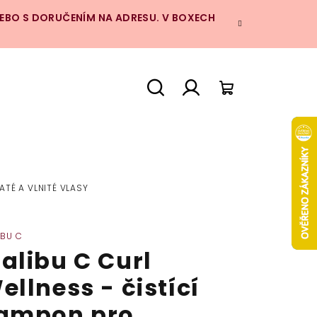
NEBO S DORUČENÍM NA ADRESU. V BOXECH
Hledat
Přihlášení
Nákupní
košík
ATÉ A VLNITÉ VLASY
IBU C
alibu C Curl
ellness - čistící
ampon pro