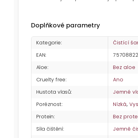
Doplňkové parametry
Kategorie
:
Čistící 
EAN
:
7570882
Aloe
:
Bez aloe
Cruelty free
:
Ano
Hustota vlasů
:
Jemné vl
Poréznost
:
Nízká
,
Vy
Protein
:
Bez prote
Síla čištění
:
Jemně čis