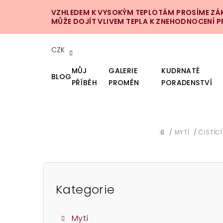
Přejít
VZHLEDEM K VYSOKÝM TEPLOTÁM PROSÍME ZÁKA
na
MŮŽE DOJÍT VLIVEM TEPLA K ZNEHODNOCENÍ 
obsah
CZK
MŮJ
GALERIE
KUDRNATÉ
BLOG
PŘÍBĚH
PROMĚN
PORADENSTVÍ
/
MYTÍ
/
ČISTÍC
DOMŮ
P
o
Kategorie
Přeskočit
kategorie
s
Mytí