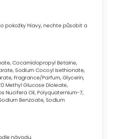
o pokožky hlavy, nechte působit a
nate, Cocamidopropyl Betaine,
arate, Sodium Cocoyl Isethionate,
rate, Fragrance/Parfum, Glycerin,
20 Methyl Glucose Dioleate,
os Nucifera Oil, Polyquaternium-7,
e, Sodium Benzoate, Sodium
podle návodu.