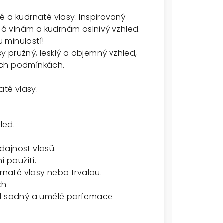
é a kudrnaté vlasy. Inspirovaný
á vlnám a kudrnám oslnivý vzhled.
 minulostí!
sy pružný, lesklý a objemný vzhled,
ných podmínkách.
até vlasy.
led.
dajnost vlasů.
 použití.
drnaté vlasy nebo trvalou.
ch
id sodný a umělé parfemace