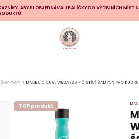
ZNÍKY, ABY SI OBJEDNÁVALI BALÍČKY DO VÝDEJNÍCH MÍST 
PRODUKTŮ.
Í ŠAMPONY
/
MALIBU C CURL WELLNESS - ČISTÍCÍ ŠAMPON PRO KUDRN
MAL
TOP produkt
M
W
š