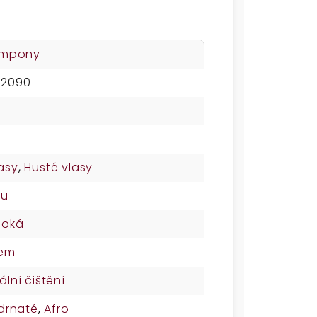
šampony
22090
asy
,
Husté vlasy
su
soká
nem
ální čištění
drnaté
,
Afro