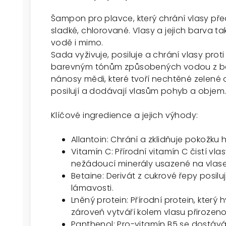
Šampon pro plavce, který chrání vlasy před 
sladké, chlorované. Vlasy a jejich barva tak
vodě i mimo.
Sada vyživuje, posiluje a chrání vlasy pr
barevným tónům způsobených vodou z ba
nánosy mědi, které tvoří nechtěné zelené o
posilují a dodávají vlasům pohyb a objem
Klíčové ingredience a jejich výhody:
Allantoin: Chrání a zklidňuje pokožku h
Vitamín C: Přírodní vitamín C čistí vl
nežádoucí minerály usazené na vlas
Betaine: Derivát z cukrové řepy posilu
lámavosti.
Lněný protein: Přírodní protein, který
zároveň vytváří kolem vlasu přirozeno
Panthenol: Pro-vitamín B5 se dostáv