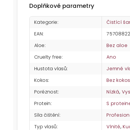
Doplňkové parametry
Kategorie
:
Čistící 
EAN
:
7570882
Aloe
:
Bez aloe
Cruelty free
:
Ano
Hustota vlasů
:
Jemné vl
Kokos
:
Bez koko
Poréznost
:
Nízká
,
Vy
Protein
:
S protei
Síla čištění
:
Profesion
Typ vlasů
:
Vlnité
,
Ku