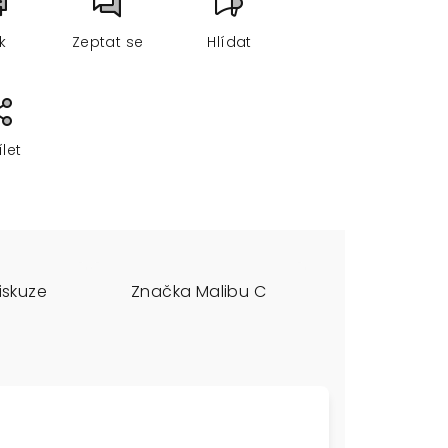
sk
Zeptat se
Hlídat
ílet
iskuze
Značka
Malibu C