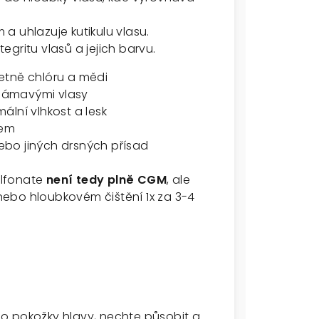
a uhlazuje kutikulu vlasu.
tegritu vlasů a jejich barvu.
etně chlóru a mědi
 lámavými vlasy
ální vlhkost a lesk
rem
ebo jiných drsných přísad
ulfonate
není tedy plně CGM
, ale
ebo hloubkovém čištění 1x za 3-4
o pokožky hlavy, nechte působit a