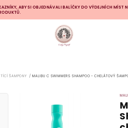
ZNÍKY, ABY SI OBJEDNÁVALI BALÍČKY DO VÝDEJNÍCH MÍST 
PRODUKTŮ.
STÍCÍ ŠAMPONY
/
MALIBU C SWIMMERS SHAMPOO - CHELÁTOVÝ ŠAMP
MAL
M
S
c