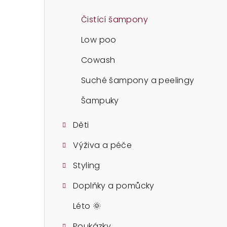
t
r
Čistící šampony
a
Low poo
n
Cowash
n
Suché šampony a peelingy
í
Šampuky
p
Děti
a
Výživa a péče
n
Styling
e
Doplňky a pomůcky
l
Léto 🌞
Poukázky