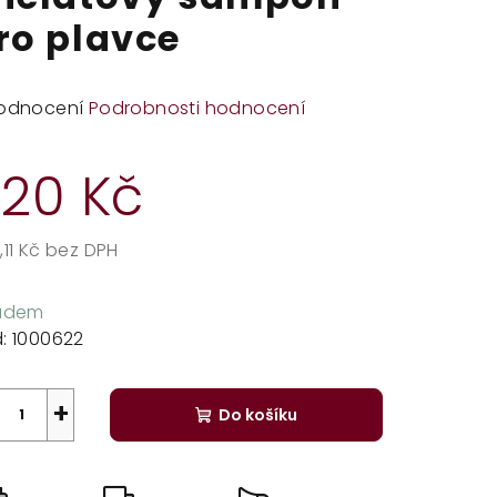
ro plavce
měrné
odnocení
Podrobnosti hodnocení
dnocení
duktu
20 Kč
,11 Kč bez DPH
rná
zdiček.
a:
ladem
:
1000622
+
Do košíku