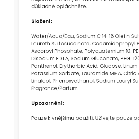
důkladně opláchněte.
Složení:
Water/Aqua/Eau, Sodium C 14-16 Olefin Sul
Laureth Sulfosuccinate, Cocamidopropyl B
Ascorbyl Phosphate, Polyquaternium 10, P
Disodium EDTA, Sodium Gluconate, PEG-120
Panthenol, Erythorbic Acid, Glucose, Linum
Potassium Sorbate, Lauramide MIPA, Citric A
Linalool, Phenoxyethanol, Sodium Lauryl S
Fragrance/Parfum.
Upozornění:
Pouze k vnějšímu použití. Užívejte pouze 