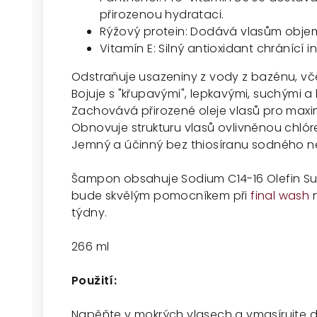
přirozenou hydrataci.
Rýžový protein: Dodává vlasům objem 
Vitamín E: Silný antioxidant chránící in
Odstraňuje usazeniny z vody z bazénu, vč
Bojuje s "křupavými", lepkavými, suchými a
Zachovává přirozené oleje vlasů pro maxim
Obnovuje strukturu vlasů ovlivněnou chló
Jemný a účinný bez thiosíranu sodného n
Šampon obsahuje Sodium C14-16 Olefin S
bude skvělým pomocníkem při
final wash
n
týdny.
266 ml
Použití:
Napěňte v mokrých vlasech a vmasírujte d