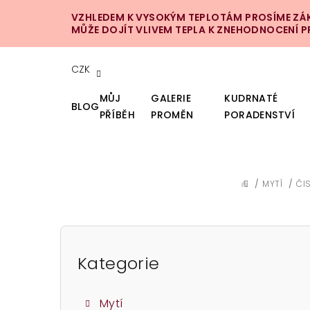
Přejít
VZHLEDEM K VYSOKÝM TEPLOTÁM PROSÍME ZÁKA
na
MŮŽE DOJÍT VLIVEM TEPLA K ZNEHODNOCENÍ 
obsah
CZK
MŮJ
GALERIE
KUDRNATÉ
BLOG
PŘÍBĚH
PROMĚN
PORADENSTVÍ
/
MYTÍ
/
ČI
DOMŮ
P
o
Kategorie
Přeskočit
kategorie
s
Mytí