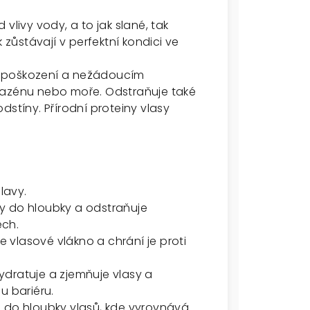
vlivy vody, a to jak slané, tak
 zůstávají v perfektní kondici ve
oti poškození a nežádoucím
zénu nebo moře. Odstraňuje také
dstíny. Přírodní proteiny vlasy
.
lavy.
asy do hloubky a odstraňuje
ech.
je vlasové vlákno a chrání je proti
 hydratuje a zjemňuje vlasy a
u bariéru.
á do hloubky vlasů, kde vyrovnává