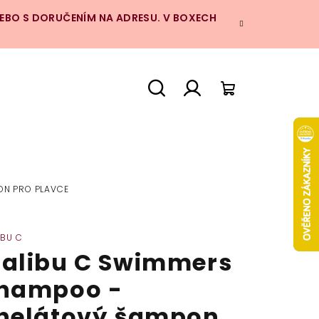
NEBO S DORUČENÍM NA ADRESU. V BOXECH
Hledat
Přihlášení
Nákupní
košík
ON PRO PLAVCE
IBU C
alibu C Swimmers
hampoo -
helátový šampon