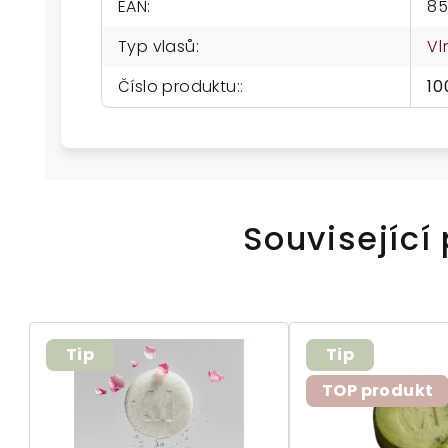
EAN
:
85
Typ vlasů
:
Vl
Číslo produktu:
:
10
Související
Tip
Tip
TOP produkt