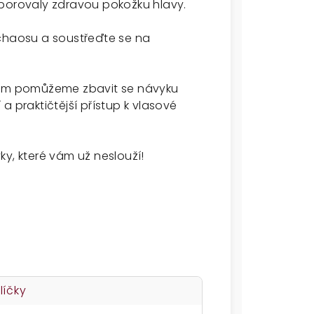
dporovaly zdravou pokožku hlavy.
 chaosu a soustřeďte se na
 vám pomůžeme zbavit se návyku
a praktičtější přístup k vlasové
y, které vám už neslouží!
líčky