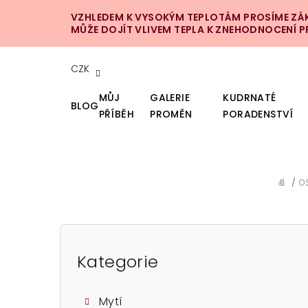
Přejít
VZHLEDEM K VYSOKÝM TEPLOTÁM PROSÍME ZÁKA
na
MŮŽE DOJÍT VLIVEM TEPLA K ZNEHODNOCENÍ 
obsah
CZK
MŮJ
GALERIE
KUDRNATÉ
BLOG
PŘÍBĚH
PROMĚN
PORADENSTVÍ
/
O
DOMŮ
P
o
Kategorie
Přeskočit
kategorie
s
Mytí