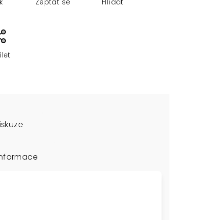
sk
Zeptat se
Hlídat
ílet
iskuze
informace