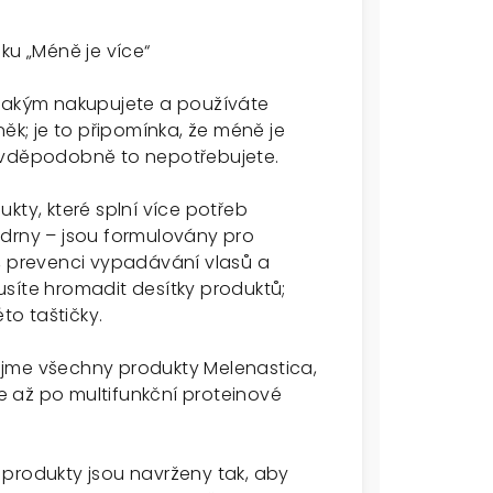
ku „Méně je více“
 jakým nakupujete a používáte
něk; je to připomínka, že méně je
ravděpodobně to nepotřebujete.
kty, které splní více potřeb
udrny – jsou formulovány pro
, prevenci vypadávání vlasů a
síte hromadit desítky produktů;
to taštičky.
ojme všechny produkty Melenastica,
 až po multifunkční proteinové
še produkty jsou navrženy tak, aby