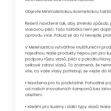
Objevte Minimalistickou kosmetickou taštič
Řešení navržené tak, aby změnilo způsob,
vlasovou péči. Tato taštička není jen dopl
opravdu více. Pokud se do ní nevejde, p
V Melenastica vytváříme multifunkční produ
najednou. Naše produkty nejsou jen pro k
podporu růstu vlasů, péči o pokožku hlavy
celkové zdraví vlasů. To znamená, že nemu
vše, co vaše vlasy potřebují, se vejde do té
• Navržena pro to podstatné: Pohodlně p
od našich inovativních šamponů bez lahve
ošetření.
• Ideální pro kudrny i další typy vlasů: Na