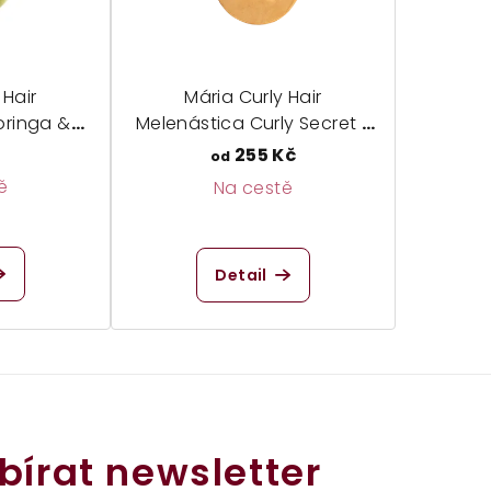
 Hair
Mária Curly Hair
oringa &
Melenástica Curly Secret -
puk pro
šampuk
č
255 Kč
od
asů
ě
Na cestě
měrné
Průměrné
dnocení
hodnocení
Detail
duktu
produktu
je
5,0
z
5
zdiček.
hvězdiček.
bírat newsletter