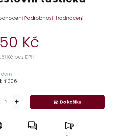
měrné
odnocení
Podrobnosti hodnocení
dnocení
duktu
50 Kč
,61 Kč bez DPH
rná
zdiček.
a:
ladem
:
41306
+
Do košíku