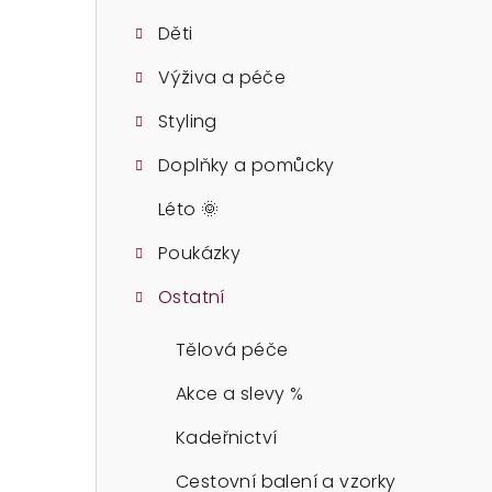
t
Děti
r
Výživa a péče
a
Styling
n
n
Doplňky a pomůcky
í
Léto 🌞
p
Poukázky
a
Ostatní
n
Tělová péče
e
Akce a slevy %
l
Kadeřnictví
Cestovní balení a vzorky