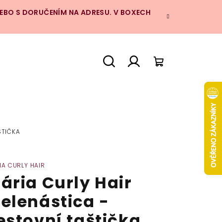
NEBO S DORUČENÍM NA ADRESU. V BOXECH
Hledat
Přihlášení
Nákupní
košík
ŠTIČKA
IA CURLY HAIR
ária Curly Hair
elenástica -
estovní taštička