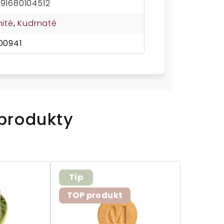
91680104512
nité
,
Kudrnaté
00941
 produkty
Tip
TOP produkt