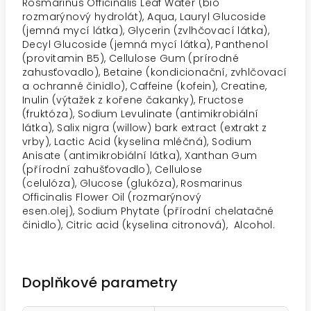
Rosmarinus Officinalis Leaf Water (bio
rozmarýnový hydrolát), Aqua, Lauryl Glucoside
(jemná mycí látka), Glycerin (zvlhčovací látka),
Decyl Glucoside (jemná mycí látka), Panthenol
(provitamin B5), Cellulose Gum (prírodné
zahusťovadlo), Betaine (kondicionační, zvhlčovací
a ochranné činidlo), Caffeine (kofein), Creatine,
Inulin (výtažek z kořene čakanky), Fructose
(fruktóza), Sodium Levulinate (antimikrobiální
látka), Salix nigra (willow) bark extract (extrakt z
vrby), Lactic Acid (kyselina mléčná), Sodium
Anisate (antimikrobiální látka), Xanthan Gum
(přírodní zahušťovadlo), Cellulose
(celulóza), Glucose (glukóza), Rosmarinus
Officinalis Flower Oil (rozmarýnový
esen.olej), Sodium Phytate (přírodní chelatačné
činidlo), Citric acid (kyselina citronová), Alcohol.
Doplňkové parametry