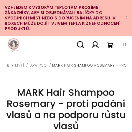
Přejít
VZHLEDEM K VYSOKÝM TEPLOTÁM PROSÍME
na
ZÁKAZNÍKY, ABY SI OBJEDNÁVALI BALÍČKY DO
obsah
VÝDEJNÍCH MÍST NEBO S DORUČENÍM NA ADRESU. V
BOXECH MŮŽE DOJÍT VLIVEM TEPLA K ZNEHODNOCENÍ
PRODUKTŮ.
Nákupn
Hledat
Přihlášení
/
MYTÍ
/
LOW POO
/
MARK HAIR SHAMPOO ROSEMARY - PROTI 
DOMŮ
košík
MARK Hair Shampoo
Rosemary - proti padání
vlasů a na podporu růstu
vlasů