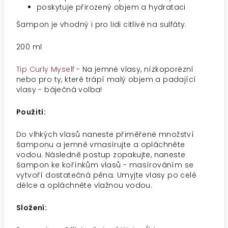
poskytuje přirozený objem a hydrataci
Šampon je vhodný i pro lidi citlivé na sulfáty.
200 ml
Tip Curly Myself
- Na jemné vlasy, nízkoporézní
nebo pro ty, které trápí malý objem a padající
vlasy - báječná volba!
Použití:
Do vlhkých vlasů naneste přiměřené množství
šamponu a jemně vmasírujte a opláchněte
vodou. Následně postup zopakujte, naneste
šampon ke kořínkům vlasů - masírováním se
vytvoří dostatečná pěna. Umyjte vlasy po celé
délce a opláchněte vlažnou vodou.
Složení: