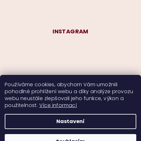
INSTAGRAM
Používáme cookies, abychom Vám umožnili
pohodlné prohlížení webu a díky analýze provozu
Sledovat na Instagramu
webu neustále zlepšovali jeho funkce, výkon a
použitelnost.
Více informací
Nastavení
Copyright 2026
CurlyMyself
. Všechna práva
vyhrazena.