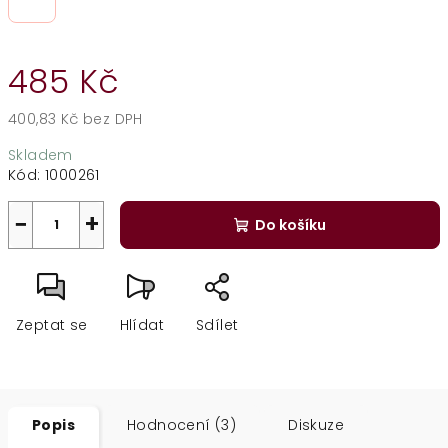
485 Kč
400,83 Kč bez DPH
Měrná
Skladem
cena:
Kód:
1000261
−
+
Do košíku
Zeptat se
Hlídat
Sdílet
Popis
Hodnocení (3)
Diskuze