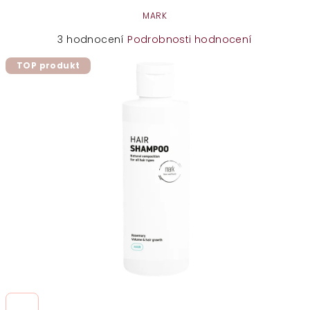
MARK
Průměrné
3 hodnocení
Podrobnosti hodnocení
hodnocení
TOP produkt
produktu
je
4,0
z
5
hvězdiček.