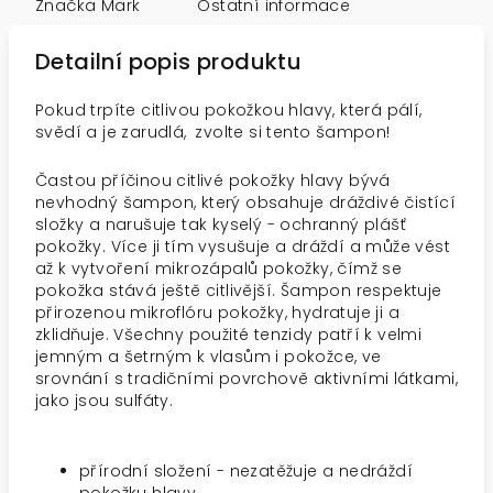
Značka
Mark
Ostatní informace
Detailní popis produktu
Pokud trpíte citlivou pokožkou hlavy, která pálí,
svědí a je zarudlá,
zvolte si tento šampon!
Častou příčinou citlivé pokožky hlavy bývá
nevhodný šampon, který obsahuje dráždivé čistící
složky a narušuje tak kyselý - ochranný plášť
pokožky. Více ji tím vysušuje a dráždí a může vést
až k vytvoření mikrozápalů pokožky, čímž se
pokožka stává ještě citlivější. Šampon respektuje
přirozenou mikroflóru pokožky, hydratuje ji a
zklidňuje. Všechny použité tenzidy patří k velmi
jemným a šetrným k vlasům i pokožce, ve
srovnání s tradičními povrchově aktivními látkami,
jako jsou sulfáty.
přírodní složení - nezatěžuje a nedráždí