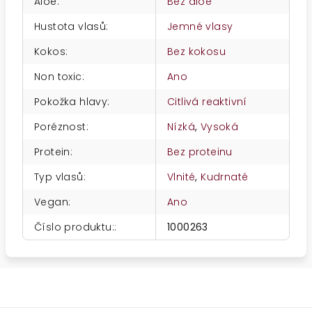
Aloe
:
Bez aloe
Hustota vlasů
:
Jemné vlasy
Kokos
:
Bez kokosu
Non toxic
:
Ano
Pokožka hlavy
:
Citlivá reaktivní
Poréznost
:
Nízká
,
Vysoká
Protein
:
Bez proteinu
Typ vlasů
:
Vlnité
,
Kudrnaté
Vegan
:
Ano
Číslo produktu:
:
1000263