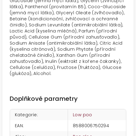
Glucoside (jemná mycí látka), Glycerin (zvlhčující
látka), Panthenol (provitamín B5), Coco-Glucoside
(jemná mycí látka), Glyceryl Oleate (zvlhčovadlo),
Betaine (kondicionační, zvhlčovací a ochranné
činidlo), Sodium Levunilate (antimikrobiální látka),
Lactic Acid (kyselina mléčná), Parfum (přírodní
původ), Cellulose Gum (přírodní zahusťovadlo),
Sodium Anisate (antimikrobiální látka), Citric Acid
(kyselina citrónová), Sodium Phytate (přírodní
chelatačné činidlo), Xanthan Gum (přírodní
zahusťovadlo), Inulin (exktrakt z kořene čakanky),
Cellulose (celulóza), Fructose (fruktóza), Glucose
(glukóza), Alcohol.
Doplňkové parametry
Kategorie
:
Low poo
EAN
:
8588006750294