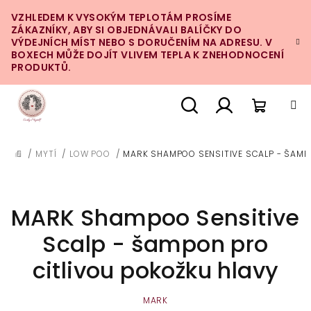
Přejít
VZHLEDEM K VYSOKÝM TEPLOTÁM PROSÍME
na
ZÁKAZNÍKY, ABY SI OBJEDNÁVALI BALÍČKY DO
obsah
VÝDEJNÍCH MÍST NEBO S DORUČENÍM NA ADRESU. V
BOXECH MŮŽE DOJÍT VLIVEM TEPLA K ZNEHODNOCENÍ
PRODUKTŮ.
Nákupn
Hledat
Přihlášení
/
MYTÍ
/
LOW POO
/
MARK SHAMPOO SENSITIVE SCALP - ŠAMP
DOMŮ
košík
MARK Shampoo Sensitive
Scalp - šampon pro
citlivou pokožku hlavy
MARK