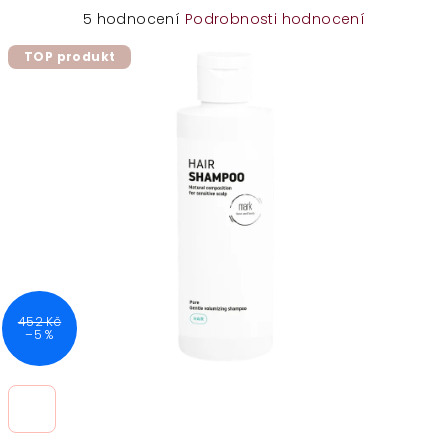
Průměrné
5 hodnocení
Podrobnosti hodnocení
hodnocení
TOP produkt
produktu
je
5,0
z
5
hvězdiček.
452 Kč
–5 %