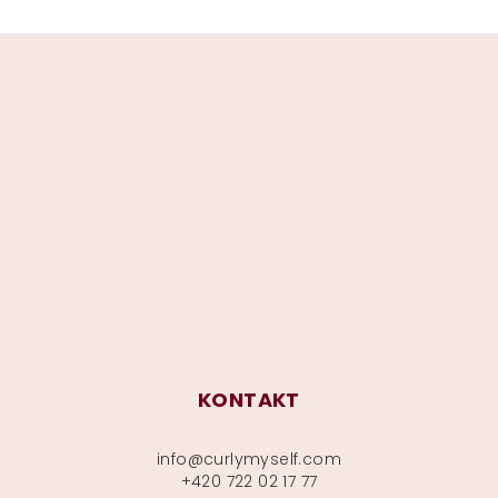
Z
á
p
a
t
í
KONTAKT
info
@
curlymyself.com
+420 722 02 17 77