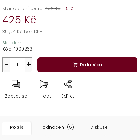
standardní cena:
452 Kč
–5 %
425 Kč
351,24 Kč bez DPH
Měrná
Skladem
cena:
Kód:
1000263
−
+
Do košíku
Zeptat se
Hlídat
Sdílet
Popis
Hodnocení (5)
Diskuze