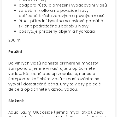
pokožku hlavy
podpora růstu a omezení vypadávání vlasů
zdravá mikloflora na pokožce hlavy,
potřebná k růstu zdravých a pevných vlasů
BHA - přírodní kyselina salicylová pomáhá
zklidnit podrážděnou pokožku hlavy
poskytuje přirozený objem a hydrataci
200 ml
Použití:
Do vlhkých vlasů naneste přiměřené množství
šamponu a jemně vmasírujte a opláchněte
vodou. Následně postup zopakujte, naneste
šampon ke kořínkům vlasů - masírováním se
vytvoří dostatečná pěna. Umyjte vlasy po celé
délce a opláchněte vlažnou vodou.
Složení:
Aqua, Lauryl Glucoside (jemná mycí látka), Decyl