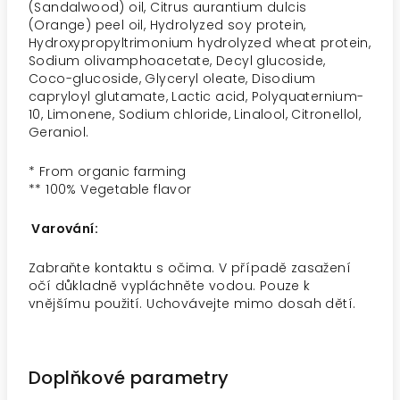
(Sandalwood) oil, Citrus aurantium dulcis
(Orange) peel oil, Hydrolyzed soy protein,
Hydroxypropyltrimonium hydrolyzed wheat protein,
Sodium olivamphoacetate, Decyl glucoside,
Coco-glucoside, Glyceryl oleate, Disodium
capryloyl glutamate, Lactic acid, Polyquaternium-
10, Limonene, Sodium chloride, Linalool, Citronellol,
Geraniol.
* From organic farming
** 100% Vegetable flavor
Varování:
Zabraňte kontaktu s očima. V případě zasažení
očí důkladně vypláchněte vodou. Pouze k
vnějšímu použití. Uchovávejte mimo dosah dětí.
Doplňkové parametry