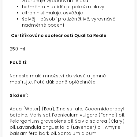
zabraňuje vypadávání vlasů
heřmánek - uklidňuje pokožku hlavy
citron - stimuluje, osvěžuje
šalvěj - působí protizánětlivě, vyrovnává
nadměrné pocení
Certifikováno společností Qualita
Reale.
250 ml
Použití:
Naneste malé množství do vlasů a jemně
masírujte. Poté důkladně opláchněte.
Složení:
Aqua [Water] (Eau), Zinc sulfate, Cocamidopropyl
betaine, Maris sal, Foeniculum vulgare (Fennel) oil,
Pelargonium graveolens oil, Salvia sclarea (Clary)
oil, Lavandula angustifolia (Lavender) oil, Amyris
balsamifera bark oil, Santalum album