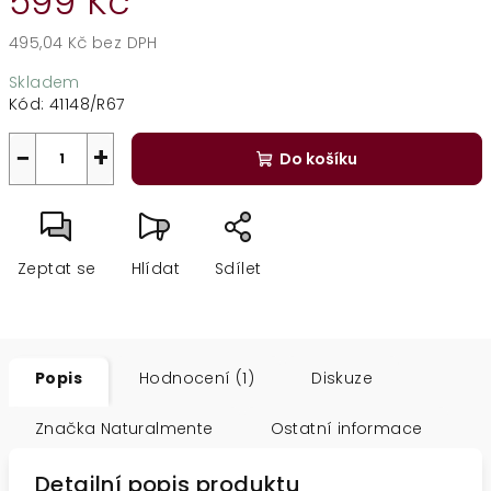
599 Kč
495,04 Kč bez DPH
Měrná
Skladem
cena:
Kód:
41148/R67
−
+
Do košíku
Zeptat se
Hlídat
Sdílet
Popis
Hodnocení (1)
Diskuze
Značka
Naturalmente
Ostatní informace
Detailní popis produktu