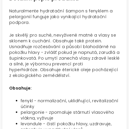
Naturalmente hydratační šampon s fenyklem a
pelargonií funguje jako vynikající hydratační
podpora.
Je skvělý pro suché, nevyživené matné a vlasy se
sklonem k cuchání. Obsahuje také protein.
Usnadňuje rozčesávání a působí blahodárně na
pokožku hlavy - zvlášť pokud je napnutá, zarudlá a
šupinkovatá. Po umytí zanechá vlasy zdravě lesklé
a silné, je výbornou prevencí proti
hyperhidróze.
Obsahuje éterické oleje pocházející
z ekologického zemědělství.
Obsahuje:
fenykl - normalizační, uklidňující, revitalizační
účinky
pelargonie - zpomaluje stárnutí vlasového
vlákna, vyživuje
levandule - čistí pokožku hlavy, uzdravuje,