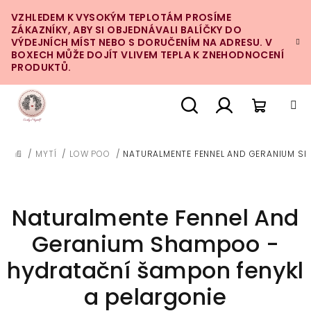
Přejít
VZHLEDEM K VYSOKÝM TEPLOTÁM PROSÍME
na
ZÁKAZNÍKY, ABY SI OBJEDNÁVALI BALÍČKY DO
obsah
VÝDEJNÍCH MÍST NEBO S DORUČENÍM NA ADRESU. V
BOXECH MŮŽE DOJÍT VLIVEM TEPLA K ZNEHODNOCENÍ
PRODUKTŮ.
Nákupn
Hledat
Přihlášení
/
MYTÍ
/
LOW POO
/
NATURALMENTE FENNEL AND GERANIUM SH
DOMŮ
košík
Naturalmente Fennel And
Geranium Shampoo -
hydratační šampon fenykl
a pelargonie