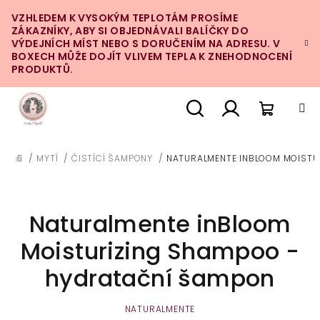
Přejít
VZHLEDEM K VYSOKÝM TEPLOTÁM PROSÍME
na
ZÁKAZNÍKY, ABY SI OBJEDNÁVALI BALÍČKY DO
obsah
VÝDEJNÍCH MÍST NEBO S DORUČENÍM NA ADRESU. V
BOXECH MŮŽE DOJÍT VLIVEM TEPLA K ZNEHODNOCENÍ
PRODUKTŮ.
Nákupn
Hledat
Přihlášení
/
MYTÍ
/
ČISTÍCÍ ŠAMPONY
/
NATURALMENTE INBLOOM MOISTU
DOMŮ
košík
Naturalmente inBloom
Moisturizing Shampoo -
hydratační šampon
NATURALMENTE