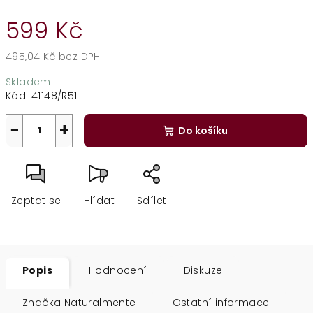
599 Kč
495,04 Kč bez DPH
Měrná
Skladem
cena:
Kód:
41148/R51
−
+
Do košíku
Zeptat se
Hlídat
Sdílet
Popis
Hodnocení
Diskuze
Značka
Naturalmente
Ostatní informace