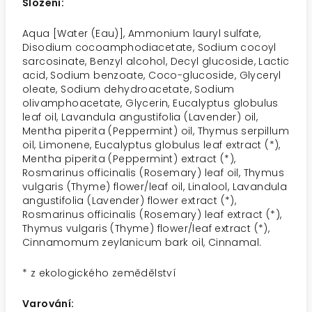
Složení:
Aqua [Water (Eau)], Ammonium lauryl sulfate,
Disodium cocoamphodiacetate, Sodium cocoyl
sarcosinate, Benzyl alcohol, Decyl glucoside, Lactic
acid, Sodium benzoate, Coco-glucoside, Glyceryl
oleate, Sodium dehydroacetate, Sodium
olivamphoacetate, Glycerin, Eucalyptus globulus
leaf oil, Lavandula angustifolia (Lavender) oil,
Mentha piperita (Peppermint) oil, Thymus serpillum
oil, Limonene, Eucalyptus globulus leaf extract (*),
Mentha piperita (Peppermint) extract (*),
Rosmarinus officinalis (Rosemary) leaf oil, Thymus
vulgaris (Thyme) flower/leaf oil, Linalool, Lavandula
angustifolia (Lavender) flower extract (*),
Rosmarinus officinalis (Rosemary) leaf extract (*),
Thymus vulgaris (Thyme) flower/leaf extract (*),
Cinnamomum zeylanicum bark oil, Cinnamal.
* z ekologického zemědělství
Varování: