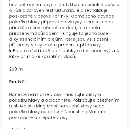
bez petrochemických látek, která speciálně pečuje
o kůži a zároveň restrukturalizuje a revitalizuje
poškozené vlasové kořínky. Kromě toho dovede
pokožku hlavy připravit na výkyvy, které s sebou
přináší změny ročních období, a to zcela
přirozeným způsobem. Funguje to jednoduše -
díky esenciálním olejům, které jsou ve složení
přítomny ve vysokém procentu, přípravky
InBloom ošetří kůži do hloubky a dostanou výživné
látky přímo ke kořínkům vlasů.
250 ml
Použití:
Naneste na mokré vlasy, masírujte délky a
pokožku hlavy a opláchněte. Pokračujte ošetřením
Lush Moisturizing Mask na suché vlasy nebo
pokožku hlavy nebo Lush Nourishing Mask na
poškozené a krepaté vlasy.