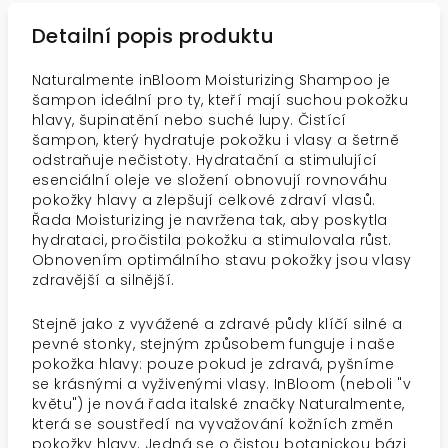
Detailní popis produktu
Naturalmente inBloom Moisturizing Shampoo je
šampon ideální pro ty, kteří mají suchou pokožku
hlavy, šupinatění nebo suché lupy. Čistící
šampon, který hydratuje pokožku i vlasy a šetrně
odstraňuje nečistoty. Hydratační a stimulující
esenciální oleje ve složení obnovují rovnováhu
pokožky hlavy a zlepšují celkové zdraví vlasů.
Řada Moisturizing je navržena tak, aby poskytla
hydrataci, pročistila pokožku a stimulovala růst.
Obnovením optimálního stavu pokožky jsou
vlasy
zdravější a silnější
.
Stejně jako z vyvážené a zdravé půdy klíčí silné a
pevné stonky, stejným způsobem funguje i naše
pokožka hlavy: pouze pokud je zdravá, pyšníme
se krásnými a vyživenými vlasy.
InBloom
(neboli "v
květu") je nová řada italské značky Naturalmente,
která se soustředí na vyvažování kožních změn
pokožky hlavy. Jedná se o čistou botanickou bázi