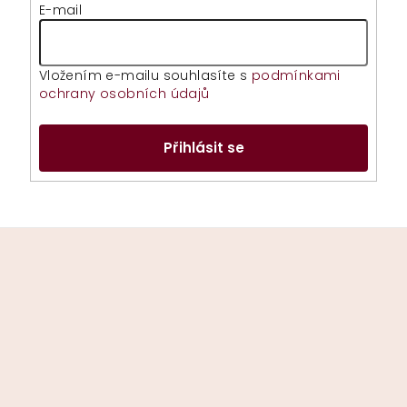
E-mail
Vložením e-mailu souhlasíte s
podmínkami
ochrany osobních údajů
Přihlásit se
Z
á
p
a
t
í