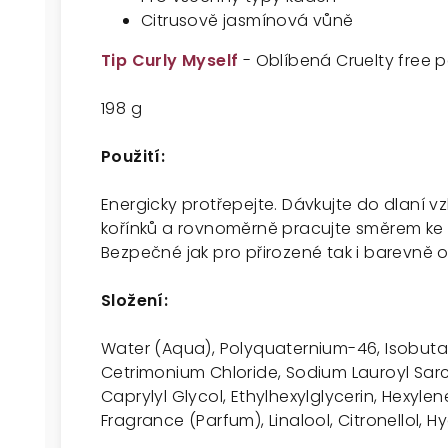
Citrusově jasmínová vůně
Tip Curly Myself
- Oblíbená Cruelty free pě
198 g
Použití:
Energicky protřepejte. Dávkujte do dlaní
kořínků a rovnoměrně pracujte směrem ke 
Bezpečné jak pro přirozené tak i barevně o
Složení:
Water (Aqua), Polyquaternium-46, Isobuta
Cetrimonium Chloride, Sodium Lauroyl Sar
Caprylyl Glycol, Ethylhexylglycerin, Hexyl
Fragrance (Parfum), Linalool, Citronellol, Hy