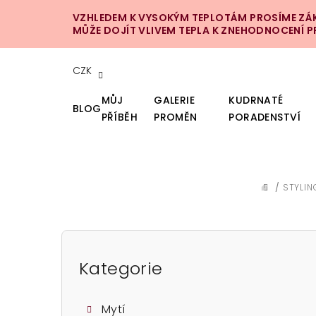
Přejít
VZHLEDEM K VYSOKÝM TEPLOTÁM PROSÍME ZÁKA
na
MŮŽE DOJÍT VLIVEM TEPLA K ZNEHODNOCENÍ 
obsah
CZK
MŮJ
GALERIE
KUDRNATÉ
BLOG
PŘÍBĚH
PROMĚN
PORADENSTVÍ
/
STYLIN
DOMŮ
P
o
Kategorie
Přeskočit
kategorie
s
Mytí