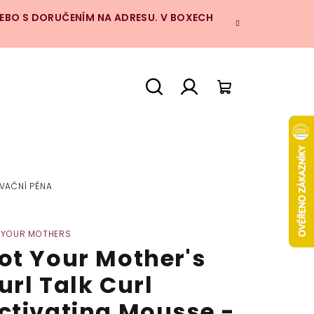
NEBO S DORUČENÍM NA ADRESU. V BOXECH
Hledat
Přihlášení
Nákupní
košík
IVAČNÍ PĚNA
 YOUR MOTHERS
ot Your Mother's
url Talk Curl
ctivating Mousse -