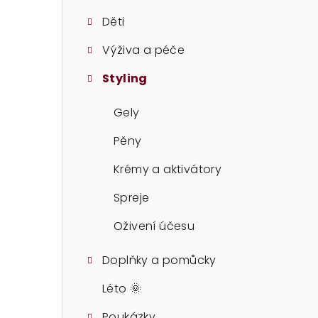
t
Děti
r
Výživa a péče
a
Styling
n
n
Gely
í
Pěny
p
Krémy a aktivátory
a
Spreje
n
Oživení účesu
e
Doplňky a pomůcky
l
Léto 🌞
Poukázky