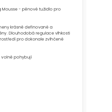
ing Mousse - pěnové tužidlo pro
ameny krásně definované a
ěny. Dlouhodobá regulace vlhkosti
prostředí pro dokonale zvlhčené
se volně pohybují