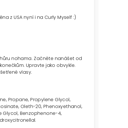
na z USA nyní i na Curly Myself :)
 vzhůru nohama. Začněte nanášet od
konečkům. Upravte jako obvykle.
šetřené vlasy.
ne, Propane, Propylene Glycol,
cosinate, Oleth-20, Phenoxyethanol,
ene Glycol, Benzophenone-4,
droxycitronellal.