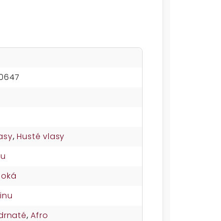
0647
asy
,
Husté vlasy
su
soká
inu
drnaté
,
Afro