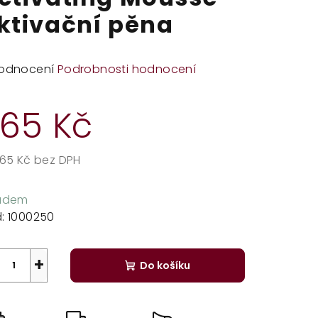
ktivační pěna
měrné
odnocení
Podrobnosti hodnocení
dnocení
duktu
65 Kč
,65 Kč bez DPH
rná
zdiček.
a:
ladem
:
1000250
+
Do košíku