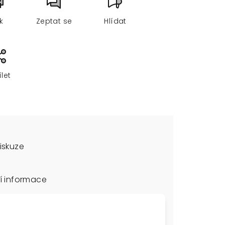
sk
Zeptat se
Hlídat
ílet
iskuze
í informace