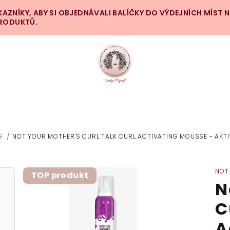
ZNÍKY, ABY SI OBJEDNÁVALI BALÍČKY DO VÝDEJNÍCH MÍST 
PRODUKTŮ.
G
/
NOT YOUR MOTHER'S CURL TALK CURL ACTIVATING MOUSSE - AKT
NOT
TOP produkt
N
C
A