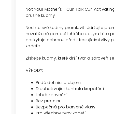
Not Your Mother's - Curl Talk Curl Activat
pružné kudrny
Nechte své kudrny promluvit! Udržujte pr
nezatížené pomocí lehkého dotyku této p
poskytuje ochranu před stresujícími vlivy 
kadeře.
Získejte kudrny, které drží tvar a zároveň 
VÝHODY:
Přidá definici a objem
Dlouhotrvající kontrola krepatění
Lehké zpevnění
Bez proteinu
Bezpečná pro barvené vlasy
Pro všechny typy kadeří