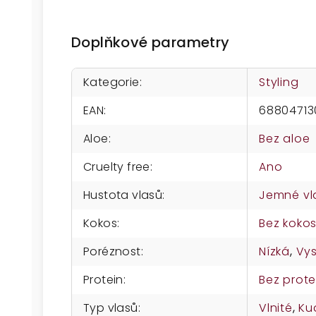
Doplňkové parametry
Kategorie
:
Styling
EAN
:
68804713
Aloe
:
Bez aloe
Cruelty free
:
Ano
Hustota vlasů
:
Jemné vl
Kokos
:
Bez koko
Poréznost
:
Nízká
,
Vy
Protein
:
Bez prote
Typ vlasů
:
Vlnité
,
Ku