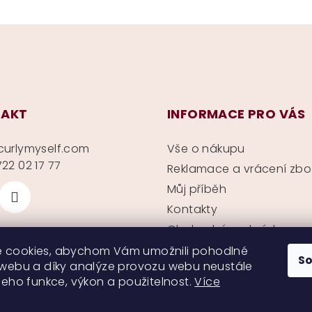
AKT
INFORMACE PRO VÁS
curlymyself.com
Vše o nákupu
22 02 17 77
Reklamace a vrácení zbo
Můj příběh
Kontakty
Obchodní podmínky
Ochrana soukromí
 cookies, abychom Vám umožnili pohodlné
S
 webu a díky analýze provozu webu neustále
 jeho funkce, výkon a použitelnost.
Více