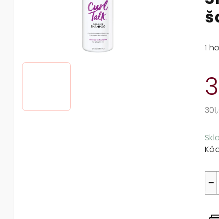
š
Prů
1 h
ho
pro
3
je
5,0
z
301
5
Mě
hvě
cen
Sk
Kód
−