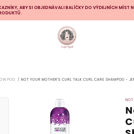
ZNÍKY, ABY SI OBJEDNÁVALI BALÍČKY DO VÝDEJNÍCH MÍST 
PRODUKTŮ.
LOW POO
/
NOT YOUR MOTHER'S CURL TALK CURL CARE SHAMPOO - J
NOT
N
C
S