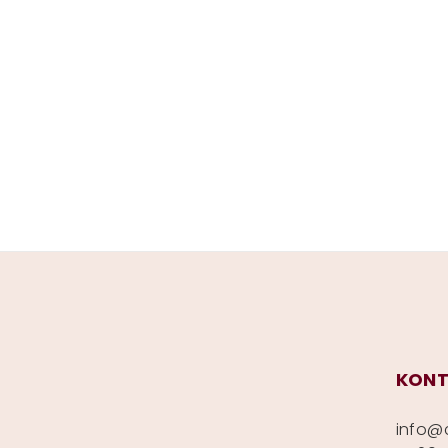
Z
á
p
KONT
a
info
@