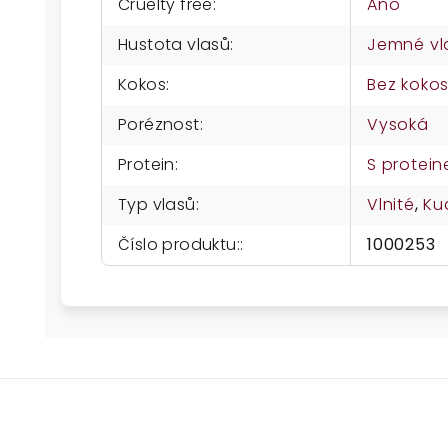
Cruelty free
:
Ano
Hustota vlasů
:
Jemné vl
Kokos
:
Bez koko
Poréznost
:
Vysoká
Protein
:
S protei
Typ vlasů
:
Vlnité
,
Ku
Číslo produktu:
:
1000253