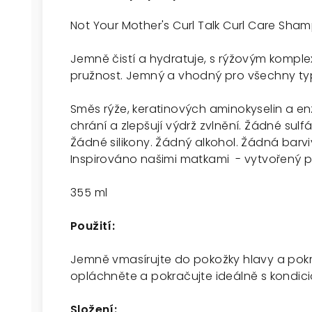
Not Your Mother's Curl Talk Curl Care Sh
Jemně čistí a hydratuje, s rýžovým kompl
pružnost. Jemný a vhodný pro všechny typ
Směs rýže, keratinových aminokyselin a enz
chrání a zlepšují výdrž zvlnění. Žádné sulf
Žádné silikony. Žádný alkohol. Žádná barv
Inspirováno našimi matkami - vytvořený p
355 ml
Použití:
Jemně vmasírujte do pokožky hlavy a pokr
opláchněte a pokračujte ideálně s kondici
Složení: