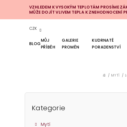
Přejít
VZHLEDEM K VYSOKÝM TEPLOTÁM PROSÍME ZÁKA
na
MŮŽE DOJÍT VLIVEM TEPLA K ZNEHODNOCENÍ 
obsah
CZK
MŮJ
GALERIE
KUDRNATÉ
BLOG
PŘÍBĚH
PROMĚN
PORADENSTVÍ
/
MYTÍ
/
DOMŮ
P
o
Kategorie
Přeskočit
kategorie
s
Mytí