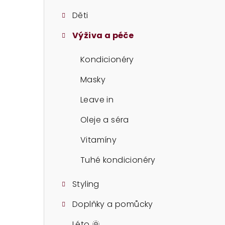
t
Děti
r
Výživa a péče
a
n
Kondicionéry
n
Masky
í
Leave in
p
Oleje a séra
a
Vitamíny
n
Tuhé kondicionéry
e
Styling
l
Doplňky a pomůcky
Léto 🌞