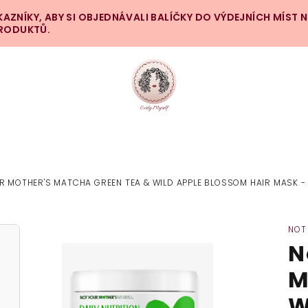
ZNÍKY, ABY SI OBJEDNÁVALI BALÍČKY DO VÝDEJNÍCH MÍST 
PRODUKTŮ.
R MOTHER'S MATCHA GREEN TEA & WILD APPLE BLOSSOM HAIR MASK 
NOT
N
M
W