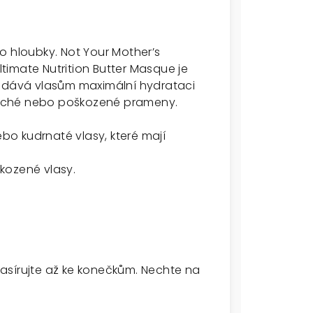
o hloubky. Not Your Mother’s
imate Nutrition Butter Masque je
dodává vlasům maximální hydrataci
uché nebo poškozené prameny.
ebo kudrnaté vlasy, které mají
kozené vlasy.
asírujte až ke konečkům. Nechte na