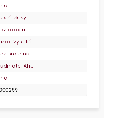
Ano
usté vlasy
Bez kokosu
ízká
,
Vysoká
ez proteinu
Kudrnaté
,
Afro
Ano
1000259