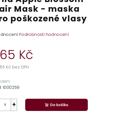
air Mask - maska
ro poškozené vlasy
měrné
odnocení
Podrobnosti hodnocení
dnocení
duktu
65 Kč
,65 Kč bez DPH
rná
zdiček.
a:
ladem
:
1000259
+
Do košíku