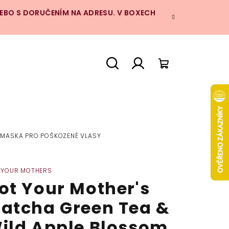
NEBO S DORUČENÍM NA ADRESU. V BOXECH
Hledat
Přihlášení
Nákupní
košík
- MASKA PRO POŠKOZENÉ VLASY
 YOUR MOTHERS
ot Your Mother's
atcha Green Tea &
ild Apple Blossom