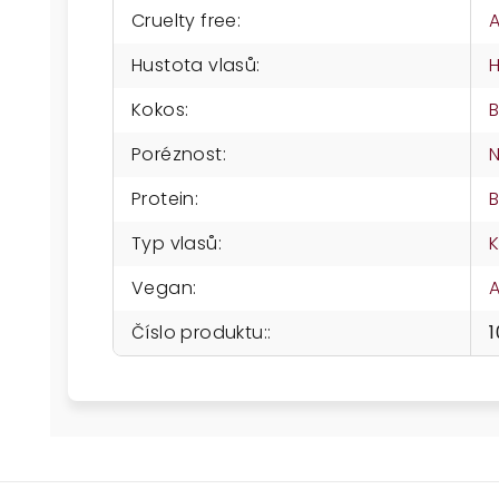
Cruelty free
:
Hustota vlasů
:
H
Kokos
:
Poréznost
:
N
Protein
:
B
Typ vlasů
:
Vegan
:
Číslo produktu:
: