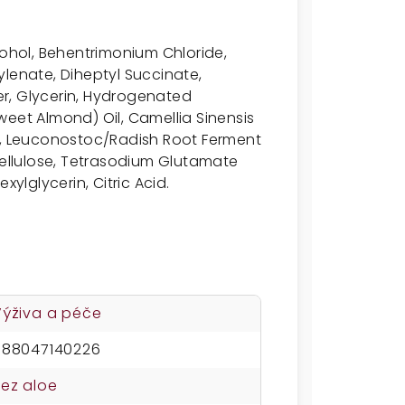
cohol, Behentrimonium Chloride,
lenate, Diheptyl Succinate,
r, Glycerin, Hydrogenated
weet Almond) Oil, Camellia Sinensis
ct, Leuconostoc/Radish Root Ferment
cellulose, Tetrasodium Glutamate
xylglycerin, Citric Acid.
Výživa a péče
688047140226
Bez aloe