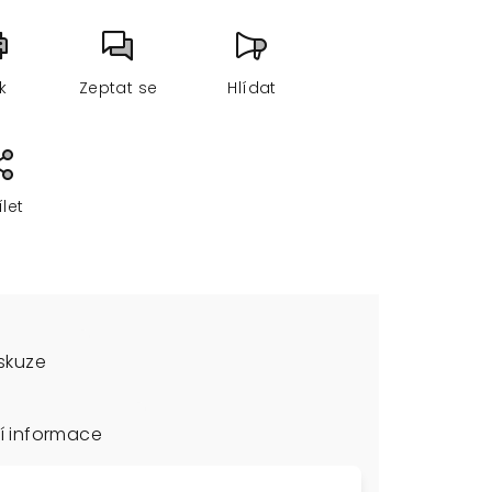
sk
Zeptat se
Hlídat
ílet
skuze
í informace