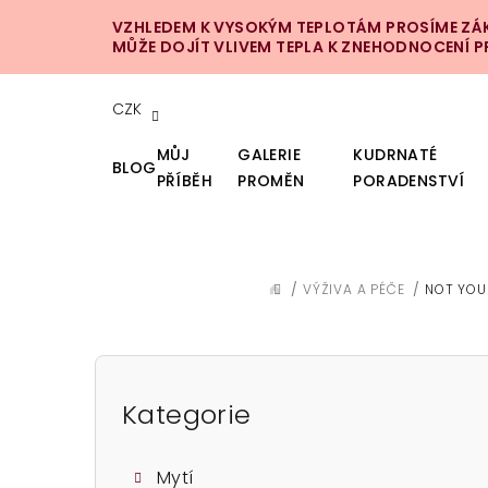
Přejít
VZHLEDEM K VYSOKÝM TEPLOTÁM PROSÍME ZÁKA
na
MŮŽE DOJÍT VLIVEM TEPLA K ZNEHODNOCENÍ 
obsah
CZK
MŮJ
GALERIE
KUDRNATÉ
BLOG
PŘÍBĚH
PROMĚN
PORADENSTVÍ
/
VÝŽIVA A PÉČE
/
NOT YOU
DOMŮ
P
o
Kategorie
Přeskočit
kategorie
s
Mytí