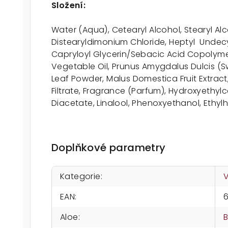
Složení:
Water (Aqua), Cetearyl Alcohol, Stearyl Al
Distearyldimonium Chloride, Heptyl
Undecy
Capryloyl Glycerin/Sebacic Acid Copolyme
Vegetable Oil, Prunus Amygdalus Dulcis (S
Leaf Powder, Malus Domestica Fruit Extra
Filtrate, Fragrance (Parfum), Hydroxyethyl
Diacetate, Linalool, Phenoxyethanol, Ethylhe
Doplňkové parametry
Kategorie
:
EAN
:
Aloe
: