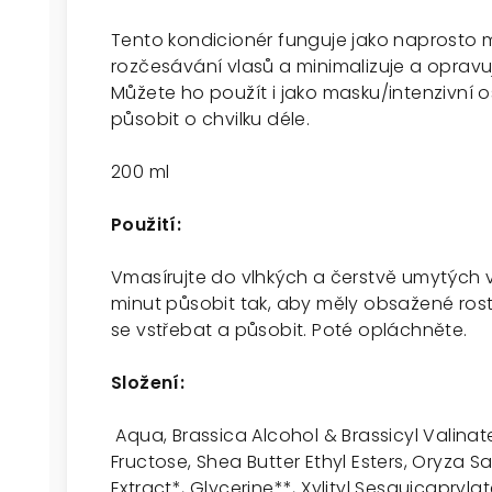
Tento kondicionér funguje jako naprosto m
rozčesávání vlasů a minimalizuje a oprav
Můžete ho použít i jako masku/intenzivní oše
působit o chvilku déle.
200 ml
Použití:
Vmasírujte do vlhkých a čerstvě umytých v
minut působit tak, aby měly obsažené rostl
se vstřebat a působit. Poté opláchněte.
Složení:
Aqua, Brassica Alcohol & Brassicyl Valinate 
Fructose, Shea Butter Ethyl Esters, Oryza S
Extract*,
Glycerine**, Xylityl Sesquicapryla