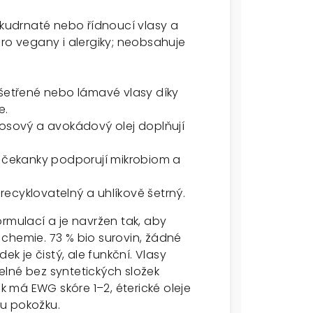
 kudrnaté nebo řídnoucí vlasy a
ro vegany i alergiky; neobsahuje
ošetřené nebo lámavé vlasy díky
e.
kosový a avokádový olej doplňují
z čekanky podporují mikrobiom a
 recyklovatelný a uhlíkově šetrný.
rmulací a je navržen tak, aby
chemie. 73 % bio surovin, žádné
ek je čistý, ale funkční. Vlasy
lné bez syntetických složek
ek má EWG skóre 1–2, éterické oleje
ou pokožku.