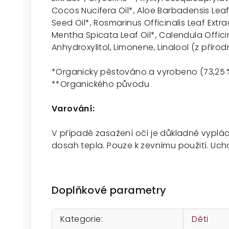
Cocos Nucifera Oil*, Aloe Barbadensis Lea
Seed Oil*, Rosmarinus Officinalis Leaf Extrac
Mentha Spicata Leaf Oil*, Calendula Officin
Anhydroxylitol, Limonene, Linalool (z přírod
*Organicky pěstováno a vyrobeno (73,25 
**Organického původu
Varování:
V případě zasažení očí je důkladně vypl
dosah tepla. Pouze k zevnímu použití. Uc
Doplňkové parametry
Kategorie
:
Děti