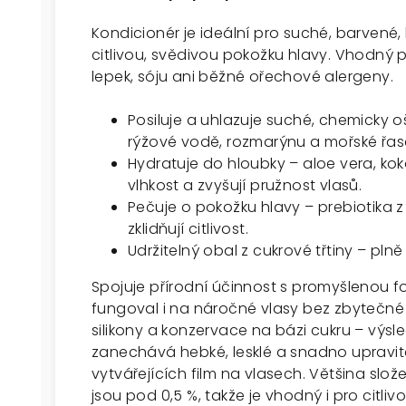
Kondicionér je i
deální pro
suché, barvené,
citlivou, svědivou pokožku hlavy
. Vhodný p
lepek, sóju ani běžné ořechové alergeny.
Posiluje a uhlazuje suché, chemicky 
rýžové vodě, rozmarýnu a mořské řas
Hydratuje do hloubky – aloe vera, ko
vlhkost a zvyšují pružnost vlasů.
Pečuje o pokožku hlavy – prebiotika 
zklidňují citlivost.
Udržitelný obal z cukrové třtiny – plně
Spojuje přírodní účinnost s promyšlenou fo
fungoval i na náročné vlasy bez zbytečné 
silikony a konzervace na bázi cukru – výsled
zanechává hebké, lesklé a snadno upravite
vytvářejících film na vlasech. Většina slož
jsou pod 0,5 %, takže je vhodný i pro citliv