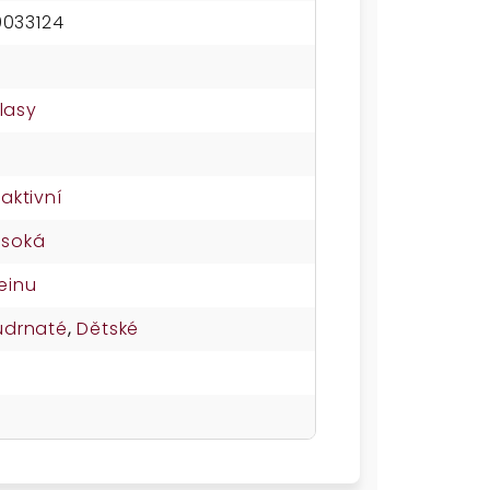
033124
lasy
eaktivní
ysoká
einu
udrnaté
,
Dětské