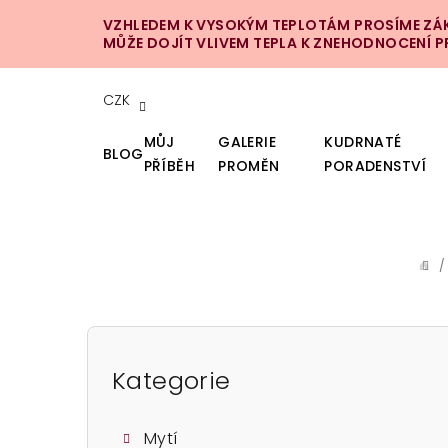
Přejít
VZHLEDEM K VYSOKÝM TEPLOTÁM PROSÍME ZÁKA
na
MŮŽE DOJÍT VLIVEM TEPLA K ZNEHODNOCENÍ 
obsah
CZK
MŮJ
GALERIE
KUDRNATÉ
BLOG
PŘÍBĚH
PROMĚN
PORADENSTVÍ
/
DO
P
o
Kategorie
Přeskočit
kategorie
s
Mytí