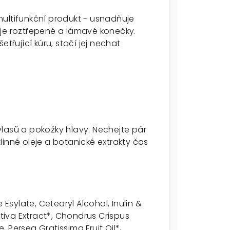
ultifunkční produkt - usnadňuje
uje roztřepené a lámavé konečky.
třující kúru, stačí jej nechat
lasů a pokožky hlavy. Nechejte pár
inné oleje a botanické extrakty čas
Esylate, Cetearyl Alcohol, Inulin &
ativa Extract*, Chondrus Crispus
te
, Persea Gratissima Fruit Oil*,