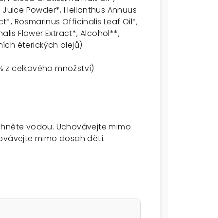
f Juice Powder*, Helianthus Annuus
t*, Rosmarinus Officinalis Leaf Oil*,
alis Flower Extract*,
Alcohol**
,
ních éterických olejů)
% z celkového množství)
áchněte vodou. Uchovávejte mimo
hovávejte mimo dosah dětí.