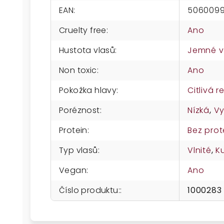
EAN
:
5060099
Cruelty free
:
Ano
Hustota vlasů
:
Jemné v
Non toxic
:
Ano
Pokožka hlavy
:
Citlivá r
Poréznost
:
Nízká
,
V
Protein
:
Bez prot
Typ vlasů
:
Vlnité
,
K
Vegan
:
Ano
Číslo produktu:
:
1000283