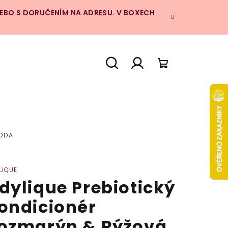
NEBO S DORUČENÍM NA ADRESU. V BOXECH
Hledat
Přihlášení
Nákupní
košík
VODA
LIQUE
dylique Prebiotický
ondicionér
ozmarýn & Rýžová