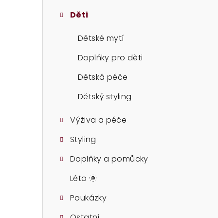
t
Děti
r
a
Dětské mytí
n
Doplňky pro děti
n
Dětská péče
í
Dětský styling
p
Výživa a péče
a
Styling
n
Doplňky a pomůcky
e
Léto 🌞
l
Poukázky
Ostatní