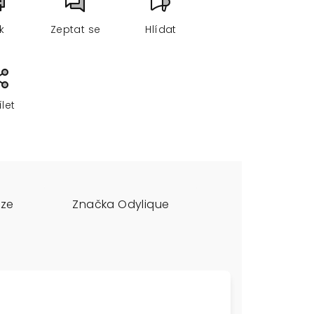
sk
Zeptat se
Hlídat
ílet
uze
Značka
Odylique