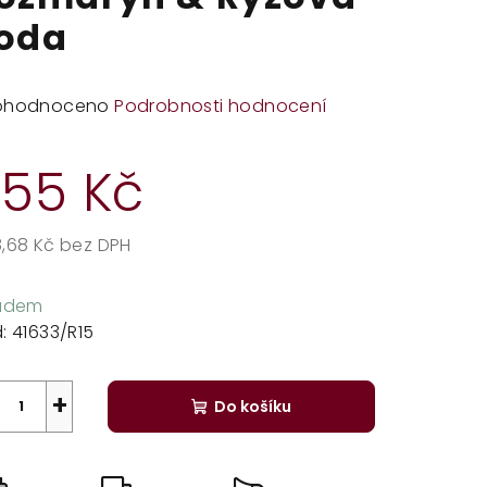
oda
měrné
ohodnoceno
Podrobnosti hodnocení
dnocení
duktu
55 Kč
,68 Kč bez DPH
rná
zdiček.
a:
ladem
:
41633/R15
+
Do košíku