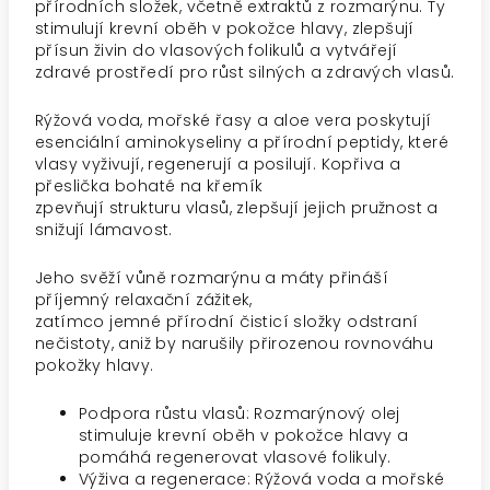
přírodních složek, včetně extraktů z rozmarýnu. Ty
stimulují krevní oběh v pokožce hlavy, zlepšují
přísun živin do vlasových folikulů a vytvářejí
zdravé prostředí pro růst silných a zdravých vlasů.
Rýžová voda, mořské řasy a aloe vera poskytují
esenciální aminokyseliny a přírodní peptidy, které
vlasy vyživují, regenerují a posilují. Kopřiva a
přeslička bohaté na křemík
zpevňují strukturu vlasů, zlepšují jejich pružnost a
snižují lámavost.
Jeho svěží vůně rozmarýnu a máty přináší
příjemný relaxační zážitek,
zatímco jemné přírodní čisticí složky odstraní
nečistoty, aniž by narušily přirozenou rovnováhu
pokožky hlavy.
Podpora růstu vlasů: Rozmarýnový olej
stimuluje krevní oběh v pokožce hlavy a
pomáhá regenerovat vlasové folikuly.
Výživa a regenerace: Rýžová voda a mořské