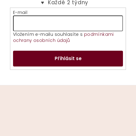
E-mail
Vložením e-mailu souhlasíte s
podmínkami
ochrany osobních údajů
Přihlásit se
Z
á
p
a
t