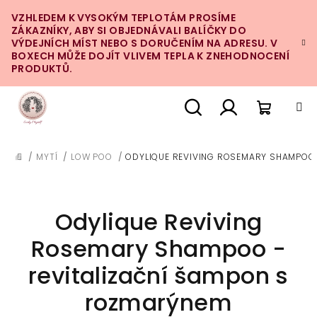
Přejít
VZHLEDEM K VYSOKÝM TEPLOTÁM PROSÍME
na
ZÁKAZNÍKY, ABY SI OBJEDNÁVALI BALÍČKY DO
obsah
VÝDEJNÍCH MÍST NEBO S DORUČENÍM NA ADRESU. V
BOXECH MŮŽE DOJÍT VLIVEM TEPLA K ZNEHODNOCENÍ
PRODUKTŮ.
Nákupn
Hledat
Přihlášení
/
MYTÍ
/
LOW POO
/
ODYLIQUE REVIVING ROSEMARY SHAMPOO 
DOMŮ
košík
Odylique Reviving
Rosemary Shampoo -
revitalizační šampon s
rozmarýnem