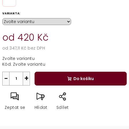
VARIANTA:
od
420 Kč
od
347,11 Kč
bez DPH
Měrná
Zvolte variantu
cena:
Kód:
Zvolte variantu
−
+
Do košíku
Zeptat se
Hlídat
Sdílet