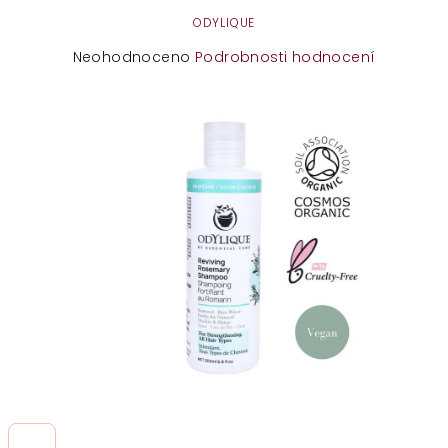
ODYLIQUE
Průměrné
Neohodnoceno
Podrobnosti hodnocení
hodnocení
produktu
je
0,0
z
5
hvězdiček.