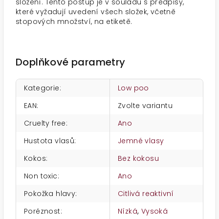
složení. Tento postup je v souladu s předpisy,
které vyžadují uvedení všech složek, včetně
stopových množství, na etiketě.
Doplňkové parametry
Kategorie
:
Low poo
EAN
:
Zvolte variantu
Cruelty free
:
Ano
Hustota vlasů
:
Jemné vlasy
Kokos
:
Bez kokosu
Non toxic
:
Ano
Pokožka hlavy
:
Citlivá reaktivní
Poréznost
:
Nízká
,
Vysoká