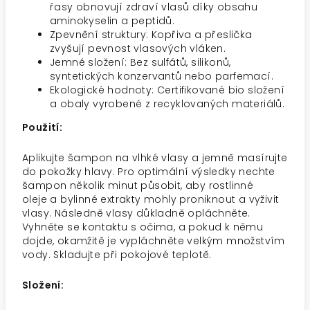
řasy obnovují zdraví vlasů díky obsahu
aminokyselin a peptidů.
Zpevnění struktury: Kopřiva a přeslička
zvyšují pevnost vlasových vláken.
Jemné složení: Bez sulfátů, silikonů,
syntetických konzervantů nebo parfemací.
Ekologické hodnoty: Certifikované bio složení
a obaly vyrobené z recyklovaných materiálů.
Použití:
Aplikujte šampon na vlhké vlasy a jemně masírujte
do pokožky hlavy. Pro optimální výsledky nechte
šampon několik minut působit, aby rostlinné
oleje a bylinné extrakty mohly proniknout a vyživit
vlasy. Následně vlasy důkladně opláchněte.
Vyhněte se kontaktu s očima, a pokud k němu
dojde, okamžitě je vypláchněte velkým množstvím
vody. Skladujte při pokojové teplotě.
Složení: