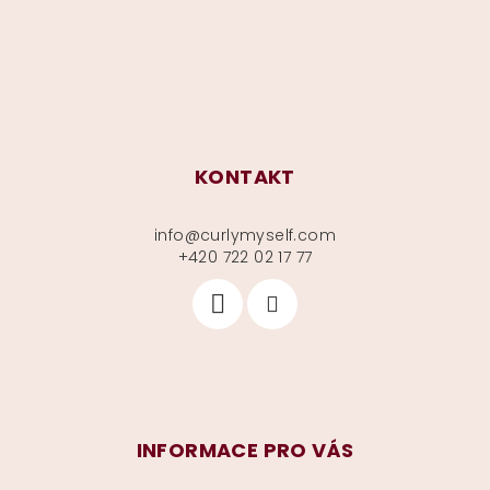
í
KONTAKT
info
@
curlymyself.com
+420 722 02 17 77
INFORMACE PRO VÁS