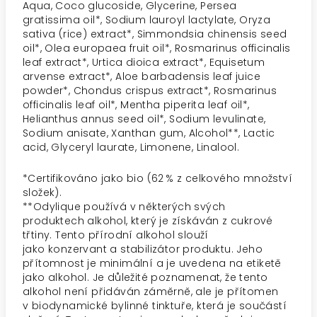
Aqua, Coco glucoside, Glycerine, Persea
gratissima oil*, Sodium lauroyl lactylate, Oryza
sativa (rice) extract*, Simmondsia chinensis seed
oil*, Olea europaea fruit oil*, Rosmarinus officinalis
leaf extract*, Urtica dioica extract*, Equisetum
arvense extract*, Aloe barbadensis leaf juice
powder*, Chondus crispus extract*, Rosmarinus
officinalis leaf oil*, Mentha piperita leaf oil*,
Helianthus annus seed oil*, Sodium levulinate,
Sodium anisate, Xanthan gum, Alcohol**, Lactic
acid, Glyceryl laurate, Limonene, Linalool.
*Certifikováno jako bio (62 % z celkového množství
složek).
**Odylique používá v některých svých
produktech alkohol, který je získáván z cukrové
třtiny. Tento přírodní alkohol slouží
jako konzervant a stabilizátor produktu. Jeho
přítomnost je minimální a je uvedena na etiketě
jako alkohol. Je důležité poznamenat, že tento
alkohol není přidáván záměrně, ale je přítomen
v biodynamické bylinné tinktuře, která je součástí