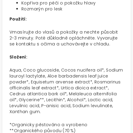
Kopřiva pro péči o pokožku hlavy
Rozmarýn pro lesk
Použití:
Vmasírujte do vlasů a pokožky a nechte působit
2-3 minuty. Poté důkladně opláchněte. Vyvarujte
se kontaktu s očima a uchovávejte v chladu.
Složení:
Aqua, Coco glucoside, Cocos nucifera oil*, Sodium
lauroyl lactylate, Aloe barbadensis leaf juice
powder*, Equisetum arvense extract*, Rosmarinus
officinalis leaf extract*, Urtica dioica extract*,
Cedrus atlantica bark oil*, Melaleuca alternifolia
oil*, Glycerine**, Lecithin*, Alcohol*, Lactic acid,
Levulinic acid, P-anisic acid, Sodium levulinate,
Xanthan gum.
*Organicky pěstováno a vyrobeno
**Organického původu (70 %)