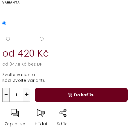
VARIANTA:
od
420 Kč
od
347,11 Kč
bez DPH
Měrná
Zvolte variantu
cena:
Kód:
Zvolte variantu
−
+
Do košíku
Zeptat se
Hlídat
Sdílet