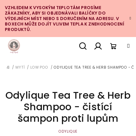
Přejít
VZHLEDEM K VYSOKÝM TEPLOTÁM PROSÍME
na
ZÁKAZNÍKY, ABY SI OBJEDNÁVALI BALÍČKY DO
obsah
VÝDEJNÍCH MÍST NEBO S DORUČENÍM NA ADRESU. V
BOXECH MŮŽE DOJÍT VLIVEM TEPLA K ZNEHODNOCENÍ
PRODUKTŮ.
Nákupn
Hledat
Přihlášení
/
MYTÍ
/
LOW POO
/
ODYLIQUE TEA TREE & HERB SHAMPOO - Č
DOMŮ
košík
Odylique Tea Tree & Herb
Shampoo - čistící
šampon proti lupům
ODYLIQUE