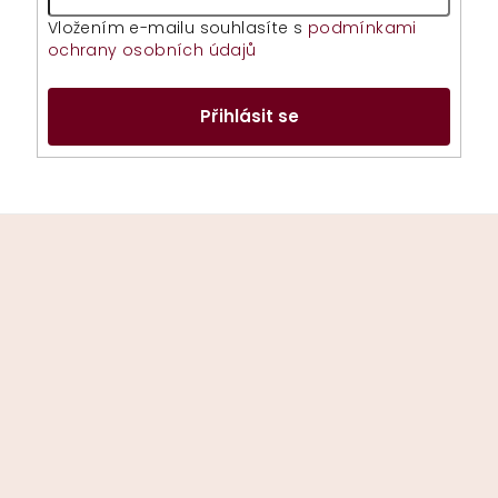
Vložením e-mailu souhlasíte s
podmínkami
ochrany osobních údajů
Přihlásit se
Z
á
p
a
t
í