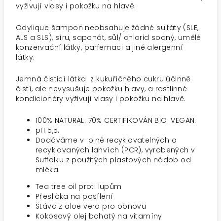
vyživují vlasy i pokožku na hlavě.
Odylique šampon neobsahuje žádné sulfáty (SLE,
ALS a SLS), síru, saponát, sůl/ chlorid sodný, umělé
konzervační látky, parfemaci a jiné alergenní
látky.
Jemná čisticí látka z kukuřičného cukru účinně
čistí, ale nevysušuje pokožku hlavy, a rostlinné
kondicionéry vyživují vlasy i pokožku na hlavě.
100% NATURAL. 70% CERTIFIKOVÁN BIO. VEGAN.
pH 5,5.
Dodáváme v plně recyklovatelných a
recyklovaných lahvích (PCR), vyrobených v
Suffolku z použitých plastových nádob od
mléka.
Tea tree oil proti lupům
Přeslička na posílení
Štáva z aloe vera pro obnovu
Kokosový olej bohatý na vitamíny