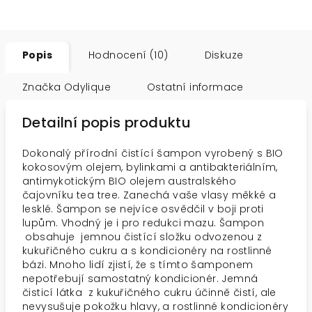
Popis
Hodnocení (10)
Diskuze
Značka
Odylique
Ostatní informace
Detailní popis produktu
Dokonalý přírodní čistící šampon vyrobený s BIO
kokosovým olejem, bylinkami a antibakteriálním,
antimykotickým BIO olejem australského
čajovníku tea tree. Zanechá vaše vlasy měkké a
lesklé. Šampon se nejvíce osvědčil v boji proti
lupům. Vhodný je i pro redukci mazu. Šampon
obsahuje jemnou čistící složku odvozenou z
kukuřičného cukru a s kondicionéry na rostlinné
bázi. Mnoho lidí zjistí, že s tímto šamponem
nepotřebují samostatný kondicionér. Jemná
čisticí látka z kukuřičného cukru účinně čistí, ale
nevysušuje pokožku hlavy, a rostlinné kondicionéry