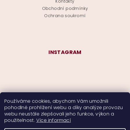
Kontakty
Obchodní podmínky
Ochrana soukromí
INSTAGRAM
Používáme cookies, abychom Vám umožnili
pohodlné prohlížení webu a díky analýze provozu
Sledovat na Instagramu
webu neustále zlepšovali jeho funkce, výkon a
použitelnost.
Více informací