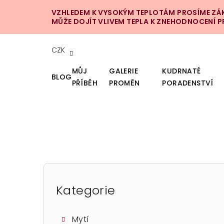
Přejít
VZHLEDEM K VYSOKÝM TEPLOTÁM PROSÍME ZÁKA
na
MŮŽE DOJÍT VLIVEM TEPLA K ZNEHODNOCENÍ 
obsah
CZK
MŮJ
GALERIE
KUDRNATÉ
BLOG
PŘÍBĚH
PROMĚN
PORADENSTVÍ
P
o
Kategorie
Přeskočit
kategorie
s
Mytí