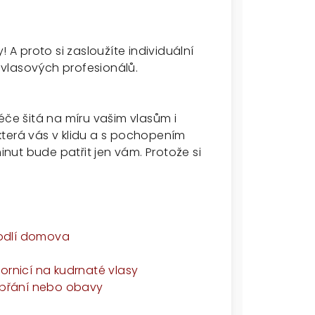
 A proto si zasloužíte individuální
vlasových profesionálů.
éče šitá na míru vašim vlasům i
která vás v klidu a s pochopením
ut bude patřit jen vám. Protože si
odlí domova
ornicí na kudrnaté vlasy
, přání nebo obavy