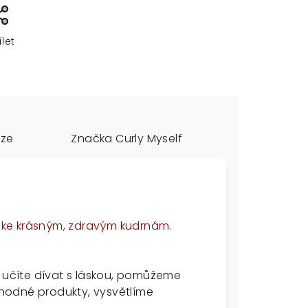
ílet
uze
Značka
Curly Myself
tě ke krásným, zdravým kudrnám.
e učíte dívat s láskou, pomůžeme
hodné produkty, vysvětlíme