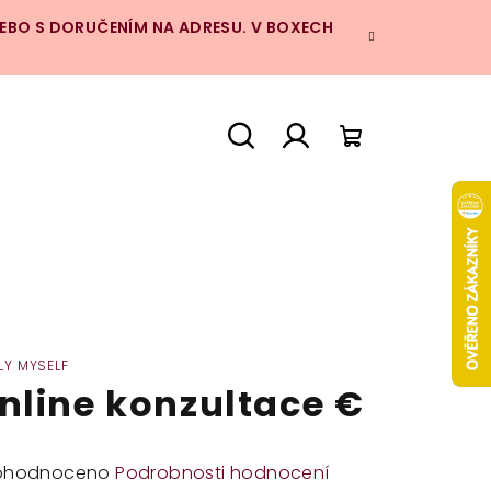
NEBO S DORUČENÍM NA ADRESU. V BOXECH
Hledat
Přihlášení
Nákupní
košík
LY MYSELF
nline konzultace €
měrné
ohodnoceno
Podrobnosti hodnocení