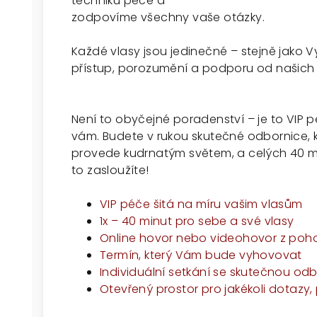
techniku péče a
zodpovíme všechny vaše otázky.
Každé vlasy jsou jedinečné – stejně jako Vy!
přístup, porozumění a podporu od našich 
Není to obyčejné poradenství – je to VIP p
vám. Budete v rukou skutečné odbornice, 
provede kudrnatým světem, a celých 40 min
to zasloužíte!
VIP péče šitá na míru vašim vlasům
1x – 40 minut pro sebe a své vlasy
Online hovor nebo videohovor z poh
Termín, který Vám bude vyhovovat
Individuální setkání se skutečnou odb
Otevřený prostor pro jakékoli dotazy