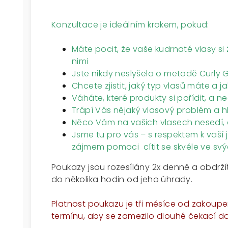
Konzultace je ideálním krokem, pokud:
Máte pocit, že vaše kudrnaté vlasy si ž
nimi
Jste nikdy neslyšela o metodě Curly Gi
Chcete zjistit, jaký typ vlasů máte a ja
Váháte, které produkty si pořídit, a
Trápí Vás nějaký vlasový problém a h
Něco Vám na vašich vlasech nesedí, 
Jsme tu pro vás – s respektem k vaš
zájmem pomoci cítit se skvěle ve sv
Poukazy jsou rozesílány 2x denně a obdrží
do několika hodin od jeho úhrady.
Platnost poukazu je tři měsíce od zakoupe
termínu, aby se zamezilo dlouhé čekací do