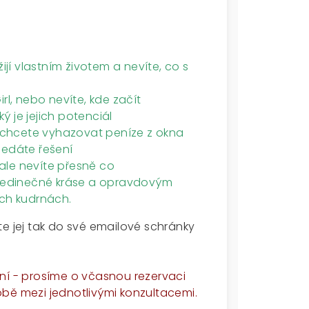
ijí vlastním životem a nevíte, co s
rl, nebo nevíte, kde začít
ký je jejich potenciál
 nechcete vyhazovat peníze z okna
ledáte řešení
ale nevíte přesně co
í jedinečné kráse a opravdovým
ých kudrnách.
te jej tak do své emailové schránky
ní - prosíme o včasnou rezervaci
bě mezi jednotlivými konzultacemi.