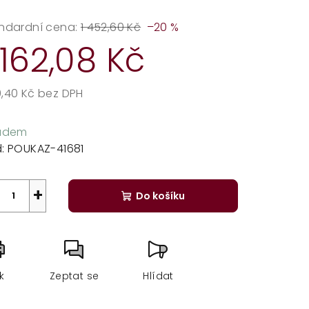
dnocení
duktu
ndardní cena:
1 452,60 Kč
–20 %
 162,08 Kč
,40 Kč bez DPH
zdiček.
rná
a:
ladem
:
POUKAZ-41681
+
Do košíku
sk
Zeptat se
Hlídat