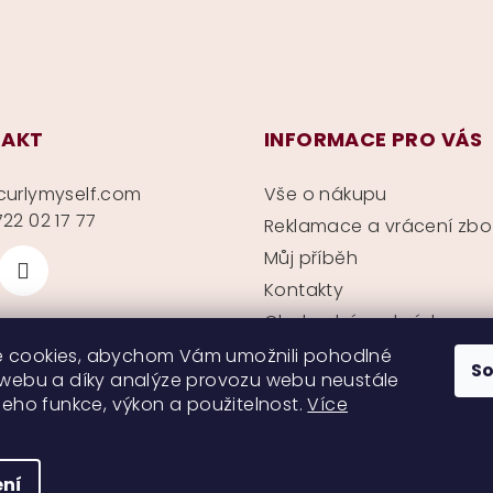
AKT
INFORMACE PRO VÁS
curlymyself.com
Vše o nákupu
22 02 17 77
Reklamace a vrácení zbo
Můj příběh
Kontakty
Obchodní podmínky
Ochrana soukromí
 cookies, abychom Vám umožnili pohodlné
S
 webu a díky analýze provozu webu neustále
 jeho funkce, výkon a použitelnost.
Více
ní