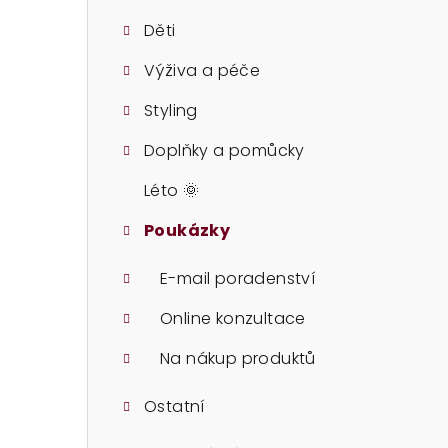
t
Děti
r
Výživa a péče
a
Styling
n
n
Doplňky a pomůcky
í
Léto 🌞
p
Poukázky
a
E-mail poradenství
n
Online konzultace
e
Na nákup produktů
l
Ostatní