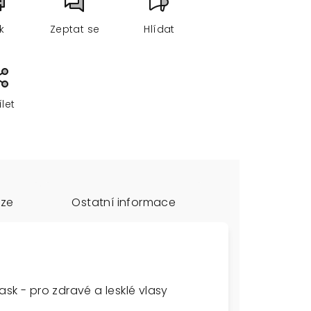
sk
Zeptat se
Hlídat
ílet
uze
Ostatní informace
sk - pro zdravé a lesklé vlasy