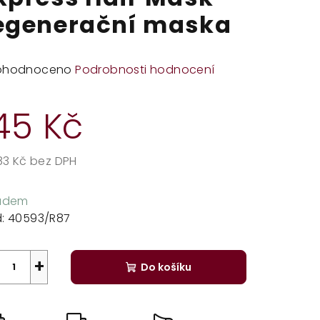
egenerační maska
měrné
ohodnoceno
Podrobnosti hodnocení
dnocení
duktu
45 Kč
,83 Kč bez DPH
rná
zdiček.
a:
ladem
:
40593/R87
+
Do košíku