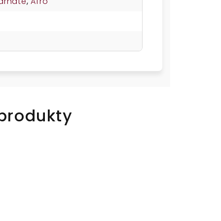
drnaté
,
Afro
 produkty