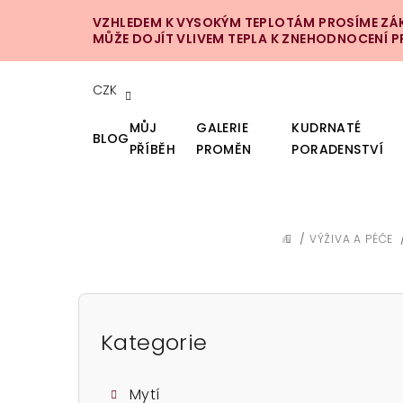
Přejít
VZHLEDEM K VYSOKÝM TEPLOTÁM PROSÍME ZÁKA
na
MŮŽE DOJÍT VLIVEM TEPLA K ZNEHODNOCENÍ 
obsah
CZK
MŮJ
GALERIE
KUDRNATÉ
BLOG
PŘÍBĚH
PROMĚN
PORADENSTVÍ
/
VÝŽIVA A PÉČE
DOMŮ
P
o
Kategorie
Přeskočit
kategorie
s
Mytí