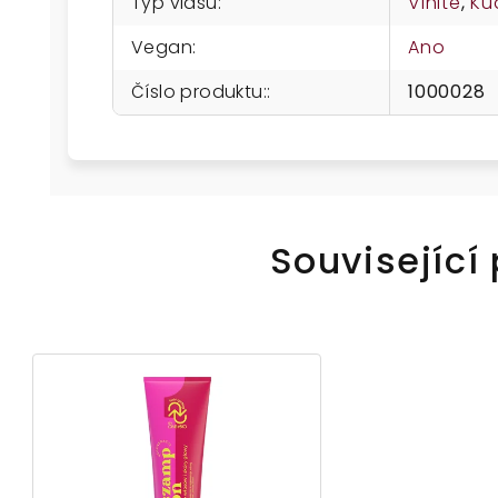
Typ vlasů
:
Vlnité
,
Ku
Vegan
:
Ano
Číslo produktu:
:
1000028
Související