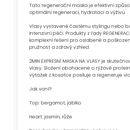
Tato regenerační maska je efektivní způso
optimální regeneraci, hydrataci a výživu.
Vlasy vystavené častému stylingu nebo ba
intenzivní péči. Produkty z řady REGENERA
komplexní řešení pro oslabené a poškozené 
pružnost a zdravý vzhled.
2MIN EXPRESNÍ MASKA NA VLASY je skutečn
vlasy. Složení obohacené o rýžové proteiny
výtažek z kosatce posiluje a regeneruje vl
Jak voní?
Top: bergamot, jablko
Heart: jasmín, růže