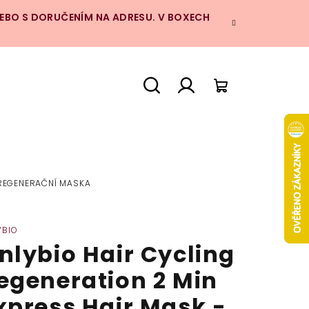
NEBO S DORUČENÍM NA ADRESU. V BOXECH
Hledat
Přihlášení
Nákupní
košík
 REGENERAČNÍ MASKA
YBIO
nlybio Hair Cycling
egeneration 2 Min
xpress Hair Mask -