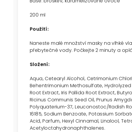
Base: broskev, karamelizované ovoce
200 ml
Použití:
Naneste malé množství masky na vlhké vla
přebytečné vody. Počkejte 2 minuty a opl
Složení:
Aqua, Cetearyl Alcohol, Cetrimonium Chlor
Behentrimonium Methosulfate, Hydrolyzed 
Root Extract, Iris Pallida Root Extract, But
Ricinus Communis Seed Oil, Prunus Amygdal
Polyquaterium-37, Leuconostoc/Radish Root 
16185, Sodium Benzoate, Potassium Sorbate
Acid, Parfum, Hexyl Cinnamal, Linalool, Tet
Acetyloctahydronaphthalenes.