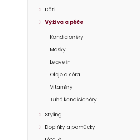
t
Děti
r
Výživa a péče
a
n
Kondicionéry
n
Masky
í
Leave in
p
Oleje a séra
a
Vitamíny
n
Tuhé kondicionéry
e
Styling
l
Doplňky a pomůcky
Léto 🌞