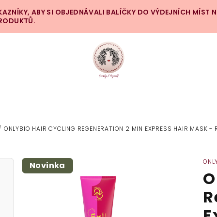
ZNÍKY, ABY SI OBJEDNÁVALI BALÍČKY DO VÝDEJNÍCH MÍST 
PRODUKTŮ.
/
ONLYBIO HAIR CYCLING REGENERATION 2 MIN EXPRESS HAIR MASK -
ONL
Novinka
O
R
E