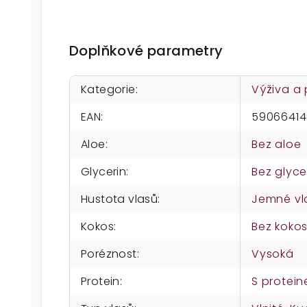
Doplňkové parametry
Kategorie
:
Výživa a
EAN
:
59066414
Aloe
:
Bez aloe
Glycerin
:
Bez glyce
Hustota vlasů
:
Jemné vl
Kokos
:
Bez koko
Poréznost
:
Vysoká
Protein
:
S protei