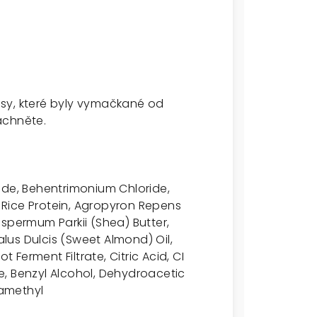
sy, které byly vymačkané od
áchněte.
ide, Behentrimonium Chloride,
Rice Protein, Agropyron Repens
yrospermum Parkii (Shea) Butter,
us Dulcis (Sweet Almond) Oil,
Ferment Filtrate, Citric Acid, CI
, Benzyl Alcohol, Dehydroacetic
ramethyl