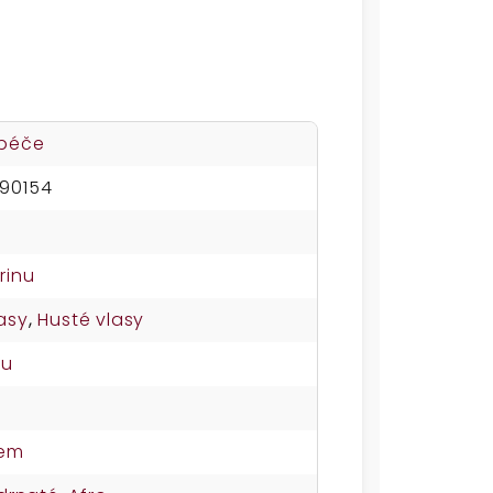
 péče
90154
rinu
asy
,
Husté vlasy
su
nem