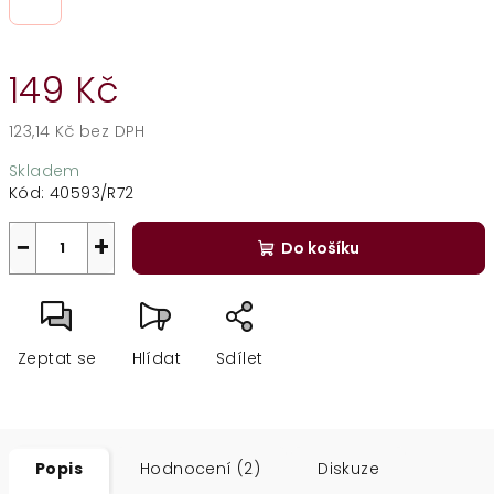
149 Kč
123,14 Kč bez DPH
Měrná
Skladem
cena:
Kód:
40593/R72
−
+
Do košíku
Zeptat se
Hlídat
Sdílet
Popis
Hodnocení (2)
Diskuze