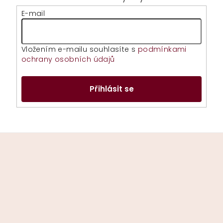
E-mail
Vložením e-mailu souhlasíte s
podmínkami
ochrany osobních údajů
Přihlásit se
Z
á
p
a
t