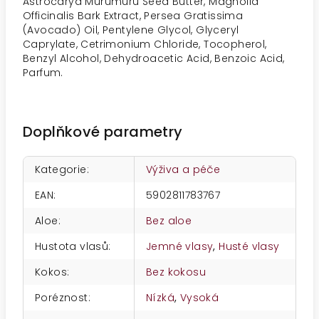
Astrocarya Murumuru Seed Butter, Magnolia
Officinalis Bark Extract, Persea Gratissima
(Avocado) Oil, Pentylene Glycol, Glyceryl
Caprylate, Cetrimonium Chloride, Tocopherol,
Benzyl Alcohol, Dehydroacetic Acid, Benzoic Acid,
Parfum.
Doplňkové parametry
Kategorie
:
Výživa a péče
EAN
:
5902811783767
Aloe
:
Bez aloe
Hustota vlasů
:
Jemné vlasy
,
Husté vlasy
Kokos
:
Bez kokosu
Poréznost
:
Nízká
,
Vysoká