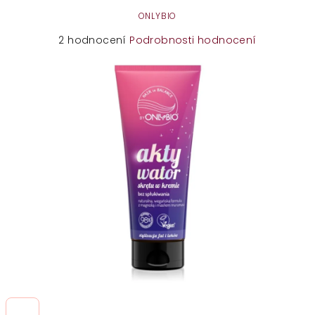
ONLYBIO
Průměrné
2 hodnocení
Podrobnosti hodnocení
hodnocení
produktu
je
5,0
z
5
hvězdiček.