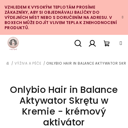
Přejít
VZHLEDEM K VYSOKÝM TEPLOTÁM PROSÍME
na
ZÁKAZNÍKY, ABY SI OBJEDNÁVALI BALÍČKY DO
obsah
VÝDEJNÍCH MÍST NEBO S DORUČENÍM NA ADRESU. V
BOXECH MŮŽE DOJÍT VLIVEM TEPLA K ZNEHODNOCENÍ
PRODUKTŮ.
Nákupn
Hledat
Přihlášení
/
VÝŽIVA A PÉČE
/
ONLYBIO HAIR IN BALANCE AKTYWATOR SKR
DOMŮ
košík
Onlybio Hair in Balance
Aktywator Skrętu w
Kremie - krémový
aktivátor