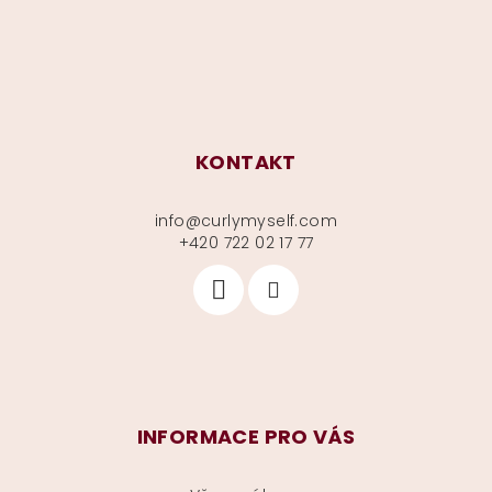
í
KONTAKT
info
@
curlymyself.com
+420 722 02 17 77
INFORMACE PRO VÁS