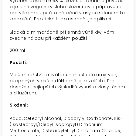
Výrobek obsahuje 98 % složek přírodního původu
a je plně veganský. Jeho složení bylo připraveno
pro vědomou péči o náročné vlasy se sklonem ke
krepatění. Praktická tuba usnadňuje aplikaci.
Sladká a mimořádně příjemná vůně kiwi vám
zvedne náladu při každém použití!
200 ml
Použití:
Malé množství aktivátoru naneste do umytých,
okapaných vlasů a důkladně jej rozetřete. Pro
dosažení nejlepších výsledků vysušte vlasy fénem
s difuzérem.
Složení:
Aqua, Cetearyl Alcohol, Dicaprylyl Carbonate, Bis-
(Isostearoyl/Oleoyl Isopropyl) Dimonium
Methosulfate, Distearoylethyl Dimonium Chloride,