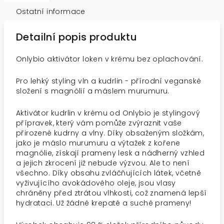
Ostatní informace
Detailní popis produktu
Onlybio aktivátor loken v krému bez oplachování.
Pro lehký styling vln a kudrlin - přírodní veganské
složení s magnólií a máslem murumuru.
Aktivátor kudrlin v krému od Onlybio je stylingový
přípravek, který vám pomůže zvýraznit vaše
přirozené kudrny a vlny. Díky obsaženým složkám,
jako je máslo murumuru a výtažek z kořene
magnólie, získají prameny lesk a nádherný vzhled
a jejich zkrocení již nebude výzvou. Ale to není
všechno. Díky obsahu zvláčňujících látek, včetně
vyživujícího avokádového oleje, jsou vlasy
chráněny před ztrátou vlhkosti, což znamená lepší
hydrataci. Už žádné krepaté a suché prameny!