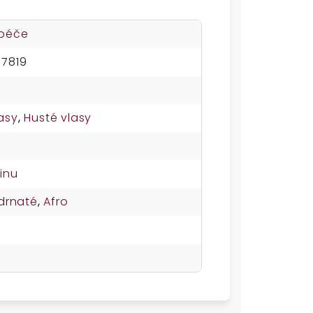
 péče
87819
asy
,
Husté vlasy
inu
drnaté
,
Afro