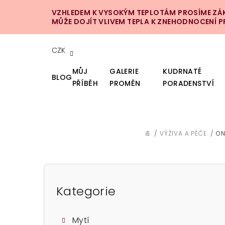
Přejít
VZHLEDEM K VYSOKÝM TEPLOTÁM PROSÍME ZÁKA
na
MŮŽE DOJÍT VLIVEM TEPLA K ZNEHODNOCENÍ 
obsah
CZK
MŮJ
GALERIE
KUDRNATÉ
BLOG
PŘÍBĚH
PROMĚN
PORADENSTVÍ
/
VÝŽIVA A PÉČE
/
ON
DOMŮ
P
o
Kategorie
Přeskočit
kategorie
s
Mytí