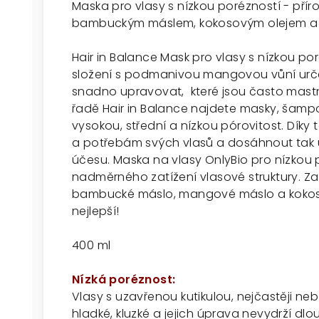
Maska pro vlasy s nízkou porézností - přír
bambuckým máslem, kokosovým olejem 
Hair in Balance Mask pro vlasy s nízkou p
složení s podmanivou mangovou vůní určené
snadno upravovat, které jsou často mastn
řadě Hair in Balance najdete masky, šampon
vysokou, střední a nízkou pórovitost. Díky
a potřebám svých vlasů a dosáhnout tak 
účesu. Maska na vlasy OnlyBio pro nízkou
nadměrného zatížení vlasové struktury. Z
bambucké máslo, mangové máslo a kokosový
nejlepší!
400 ml
Nízká poréznost:
Vlasy s uzavřenou kutikulou, nejčastěji ne
hladké, kluzké a jejich úprava nevydrží dlou