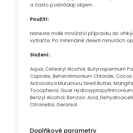
a často postrádají objem.
Použití:
Naneste malé množství přípravku do vlhk
vytlačte. Po minimálně deseti minutách o
Složení:
Aqua, Cetearyl Alcohol, Butyrospermum Par
Caprate, Behentrimonium Chloride, Cocos N
Astrocarya Murumuru Seed Butter, Mangife
Tocopherol, Guar Hydroxypropyltrimonium 
Benzyl Alcohol, Benzoic Acid, Dehydroacetic
Citronellol, Geraniol.
Doplňkové parametry