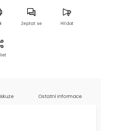
sk
Zeptat se
Hlídat
ílet
iskuze
Ostatní informace