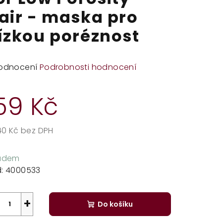
air - maska pro
ízkou poréznost
měrné
odnocení
Podrobnosti hodnocení
dnocení
duktu
59 Kč
,40 Kč bez DPH
rná
zdiček.
a:
ladem
:
4000533
+
Do košíku