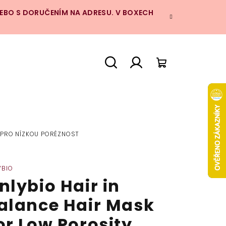
NEBO S DORUČENÍM NA ADRESU. V BOXECH
Hledat
Přihlášení
Nákupní
košík
A PRO NÍZKOU PORÉZNOST
YBIO
nlybio Hair in
alance Hair Mask
or Low Porosity