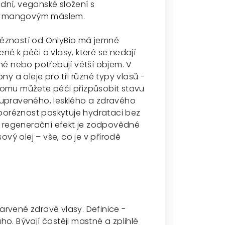
odní, veganské složení s
a mangovým máslem.
orézností od OnlyBio má jemné
 k péči o vlasy, které se nedají
é nebo potřebují větší objem. V
y a oleje pro tři různé typy vlasů -
 tomu můžete péči přizpůsobit stavu
upraveného, lesklého a zdravého
 poréznost poskytuje hydrataci bez
a regenerační efekt je zodpovědné
 olej – vše, co je v přírodě
barvené zdravé vlasy. Definice -
ho. Bývají častěji mastné a zplihlé