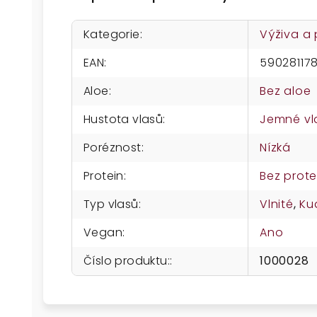
Kategorie
:
Výživa a
EAN
:
59028117
Aloe
:
Bez aloe
Hustota vlasů
:
Jemné vl
Poréznost
:
Nízká
Protein
:
Bez prote
Typ vlasů
:
Vlnité
,
Ku
Vegan
:
Ano
Číslo produktu:
:
1000028