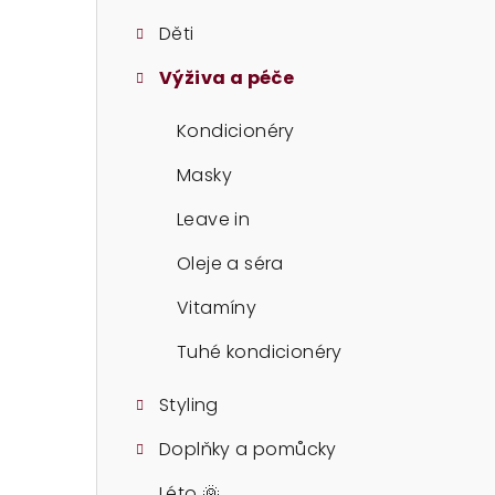
t
Děti
r
Výživa a péče
a
n
Kondicionéry
n
Masky
í
Leave in
p
Oleje a séra
a
Vitamíny
n
Tuhé kondicionéry
e
Styling
l
Doplňky a pomůcky
Léto 🌞