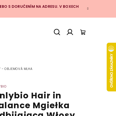
NEBO S DORUČENÍM NA ADRESU. V BOXECH
Hledat
Přihlášení
Nákupní
košík
Y - OBJEMOVÁ MLHA
YBIO
nlybio Hair in
alance Mgiełka
dbijająca Włosy