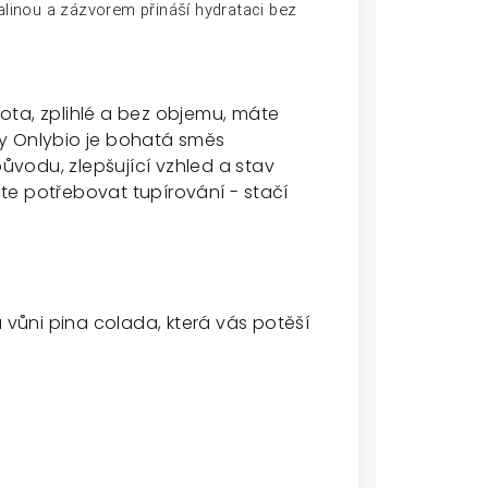
linou a zázvorem přináší hydrataci bez
ota, zplihlé a bez objemu, máte
y Onlybio je bohatá směs
původu, zlepšující vzhled a stav
te potřebovat tupírování - stačí
u vůni pina colada, která vás potěší