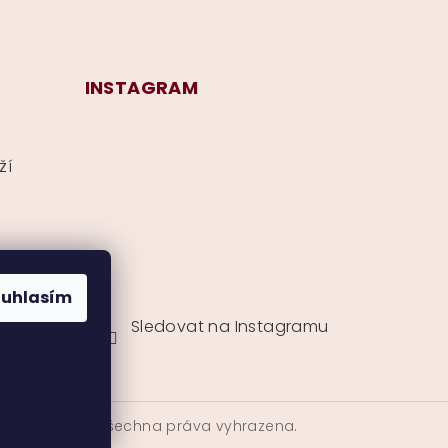
INSTAGRAM
ží
ouhlasím
Sledovat na Instagramu
CurlyMyself
. Všechna práva vyhrazena.