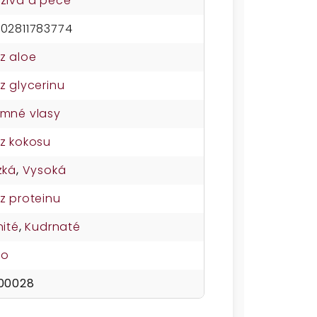
živa a péče
02811783774
z aloe
z glycerinu
mné vlasy
z kokosu
zká
,
Vysoká
z proteinu
nité
,
Kudrnaté
no
00028