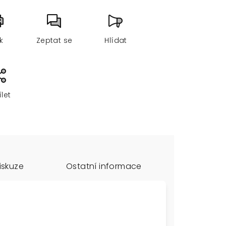
sk
Zeptat se
Hlídat
ílet
iskuze
Ostatní informace