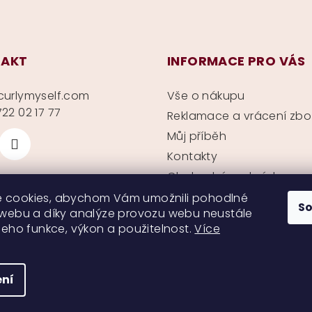
AKT
INFORMACE PRO VÁS
curlymyself.com
Vše o nákupu
22 02 17 77
Reklamace a vrácení zbo
Můj příběh
Kontakty
Obchodní podmínky
Ochrana soukromí
 cookies, abychom Vám umožnili pohodlné
S
 webu a díky analýze provozu webu neustále
 jeho funkce, výkon a použitelnost.
Více
ní
Copyright 2026