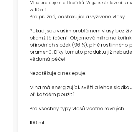
Mlha pro objem od kořínků. Veganské složení s ma
zatížení.
Pro pružné, poskakující a vyživené vlasy.
Pokud jsou vaším problémem vlasy bez živ
okamžité řešení! Objemová mlha na kořínk
přírodních složek (96 %), plně rostlinného 
pramenů. Díky tomuto produktu již nebude
vědomá péče!
Nezatěžuje a neslepuje.
Mlha má energizující, svěží a lehce sladko
při každém použití.
Pro všechny typy vlasů včetně rovných.
100 ml