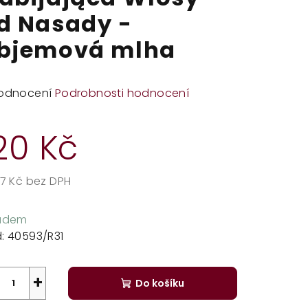
d Nasady -
bjemová mlha
měrné
odnocení
Podrobnosti hodnocení
dnocení
duktu
20 Kč
17 Kč bez DPH
rná
zdiček.
a:
ladem
:
40593/R31
+
Do košíku