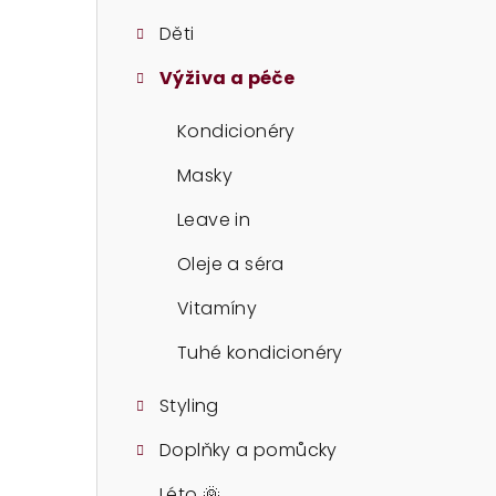
t
Děti
r
Výživa a péče
a
n
Kondicionéry
n
Masky
í
Leave in
p
Oleje a séra
a
Vitamíny
n
Tuhé kondicionéry
e
Styling
l
Doplňky a pomůcky
Léto 🌞