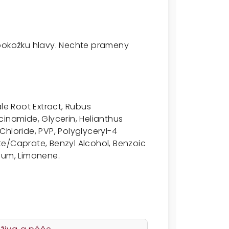
 pokožku hlavy. Nechte prameny
ale Root Extract, Rubus
cinamide, Glycerin, Helianthus
hloride, PVP, Polyglyceryl-4
e/Caprate, Benzyl Alcohol, Benzoic
fum, Limonene.