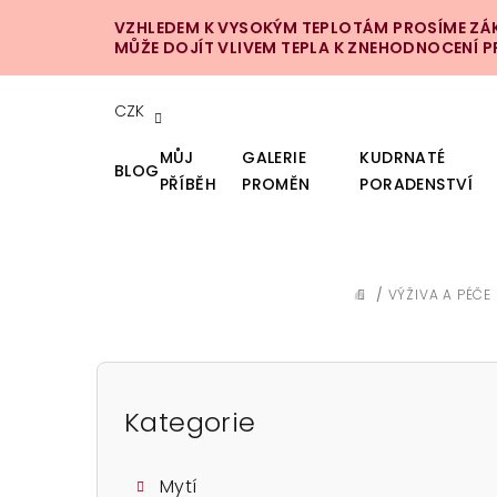
Přejít
VZHLEDEM K VYSOKÝM TEPLOTÁM PROSÍME ZÁKA
na
MŮŽE DOJÍT VLIVEM TEPLA K ZNEHODNOCENÍ 
obsah
CZK
MŮJ
GALERIE
KUDRNATÉ
BLOG
PŘÍBĚH
PROMĚN
PORADENSTVÍ
/
VÝŽIVA A PÉČE
DOMŮ
P
o
Kategorie
Přeskočit
kategorie
s
Mytí