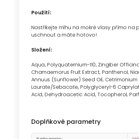
Použití:
Nastříkejte mlhu na mokré vlasy přímo na
uschnout a máte hotovo!
Složení:
Aqua, Polyquaternium-110, Zingiber Officin
Chamaemorus Fruit Extract, Panthenol, Nia
Annuus (Sunflower) Seed Oil, Cetrimonium C
Laurate/Sebacate, Polyglyceryl-6 Caprylat
Acid, Dehydroacetic Acid, Tocopherol, Par
Doplňkové parametry