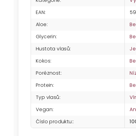
Kategorie
:
Vý
EAN
:
59
Aloe
:
Be
Glycerin
:
Be
Hustota vlasů
:
Je
Kokos
:
Be
Poréznost
:
Ní
Protein
:
Be
Typ vlasů
:
Vl
Vegan
:
A
Číslo produktu:
:
10