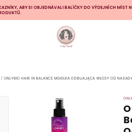
ZNÍKY, ABY SI OBJEDNÁVALI BALÍČKY DO VÝDEJNÍCH MÍST 
PRODUKTŮ.
/
ONLYBIO HAIR IN BALANCE MGIEŁKA ODBIJAJĄCA WŁOSY OD NASAD
ONL
O
B
O