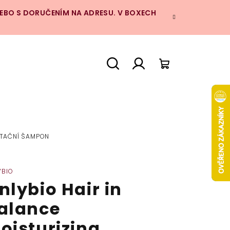
NEBO S DORUČENÍM NA ADRESU. V BOXECH
Hledat
Přihlášení
Nákupní
košík
ATAČNÍ ŠAMPON
YBIO
nlybio Hair in
alance
oisturizing