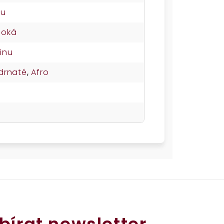
su
soká
inu
drnaté
,
Afro