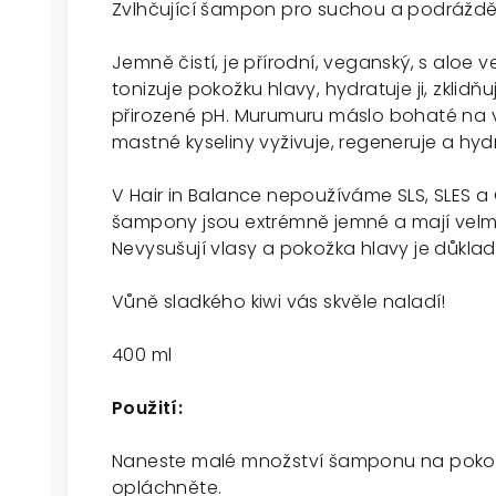
Zvlhčující šampon pro suchou a podrážd
Jemně čistí, je přírodní, veganský, s aloe
tonizuje pokožku hlavy, hydratuje ji, zkli
přirozené pH. Murumuru máslo bohaté na v
mastné kyseliny vyživuje, regeneruje a hyd
V Hair in Balance nepoužíváme SLS, SLES 
šampony jsou extrémně jemné a mají velmi
Nevysušují vlasy a pokožka hlavy je důkla
Vůně sladkého kiwi vás skvěle naladí!
400 ml
Použití:
Naneste malé množství šamponu na pokož
opláchněte.