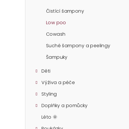
t
r
Čistící šampony
a
Low poo
n
Cowash
n
Suché šampony a peelingy
í
Šampuky
p
Děti
a
Výživa a péče
n
Styling
e
Doplňky a pomůcky
l
Léto 🌞
Poukázky