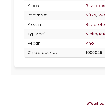
Kokos
:
Bez koko
Poréznost
:
Nízká
,
Vy
Protein
:
Bez prote
Typ vlasů
:
Vlnité
,
Ku
Vegan
:
Ano
Číslo produktu:
:
1000028