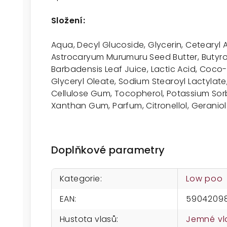
Složení:
Aqua, Decyl Glucoside, Glycerin, Cetearyl 
Astrocaryum Murumuru Seed Butter, Butyro
Barbadensis Leaf Juice, Lactic Acid, Coco-G
Glyceryl Oleate, Sodium Stearoyl Lactylate,
Cellulose Gum, Tocopherol, Potassium Sorb
Xanthan Gum, Parfum, Citronellol, Geraniol
Doplňkové parametry
Kategorie
:
Low poo
EAN
:
5904209
Hustota vlasů
:
Jemné vl