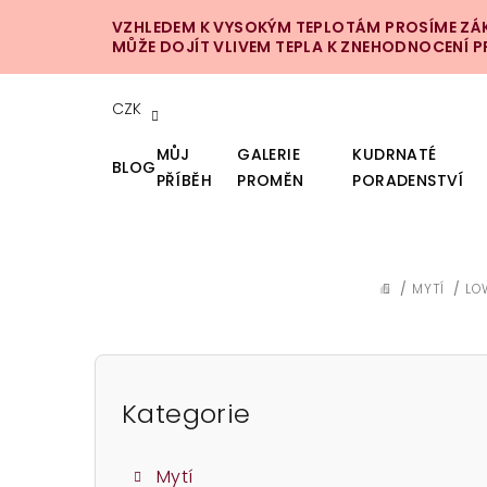
Přejít
VZHLEDEM K VYSOKÝM TEPLOTÁM PROSÍME ZÁKA
na
MŮŽE DOJÍT VLIVEM TEPLA K ZNEHODNOCENÍ 
obsah
CZK
MŮJ
GALERIE
KUDRNATÉ
BLOG
PŘÍBĚH
PROMĚN
PORADENSTVÍ
/
MYTÍ
/
LO
DOMŮ
P
o
Kategorie
Přeskočit
kategorie
s
Mytí