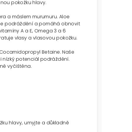
ěnou pokožku hlavy.
 vera a máslem murumuru. Aloe
dňuje podráždění a pomáhá obnovit
itamíny A a E, Omega 3 a 6
ratuje vlasy a vlasovou pokožku.
a Cocamidopropyl Betaine. Naše
 nízký potenciál podráždění.
dně vyčištěna.
ku hlavy, umyjte a důkladně