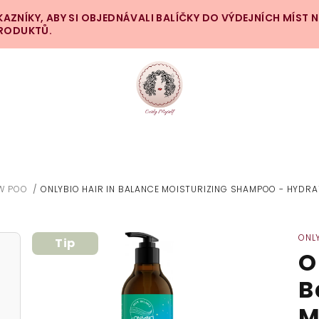
ZNÍKY, ABY SI OBJEDNÁVALI BALÍČKY DO VÝDEJNÍCH MÍST 
PRODUKTŮ.
W POO
/
ONLYBIO HAIR IN BALANCE MOISTURIZING SHAMPOO - HYDR
ONL
Tip
O
B
M