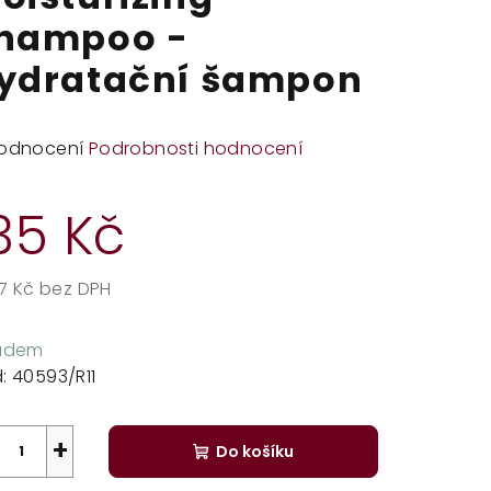
hampoo -
ydratační šampon
měrné
odnocení
Podrobnosti hodnocení
dnocení
duktu
35 Kč
,57 Kč bez DPH
rná
zdiček.
a:
ladem
:
40593/R11
+
Do košíku