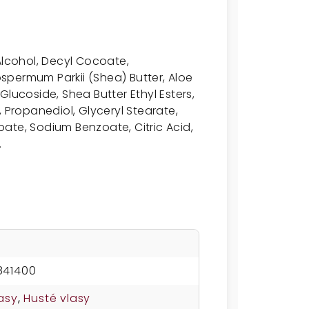
Alcohol, Decyl Cocoate,
spermum Parkii (Shea) Butter, Aloe
lucoside, Shea Butter Ethyl Esters,
 Propanediol, Glyceryl Stearate,
ate, Sodium Benzoate, Citric Acid,
.
841400
asy
,
Husté vlasy