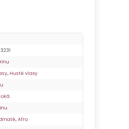
83231
rinu
asy
,
Husté vlasy
su
soká
inu
drnaté
,
Afro