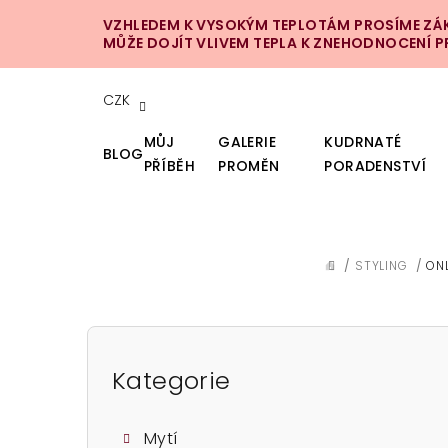
Přejít
VZHLEDEM K VYSOKÝM TEPLOTÁM PROSÍME ZÁKA
na
MŮŽE DOJÍT VLIVEM TEPLA K ZNEHODNOCENÍ 
obsah
CZK
MŮJ
GALERIE
KUDRNATÉ
BLOG
PŘÍBĚH
PROMĚN
PORADENSTVÍ
/
STYLING
/
ON
DOMŮ
P
o
Kategorie
Přeskočit
kategorie
s
Mytí