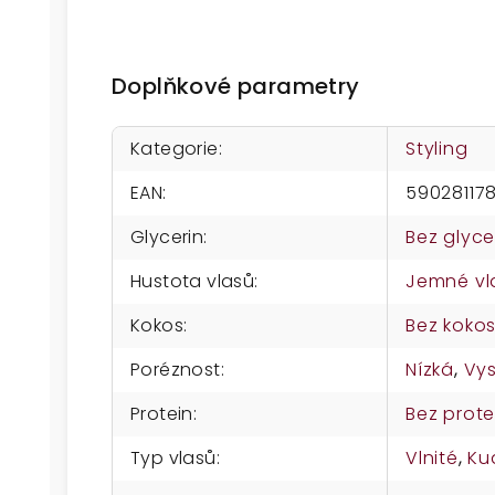
Doplňkové parametry
Kategorie
:
Styling
EAN
:
59028117
Glycerin
:
Bez glyce
Hustota vlasů
:
Jemné vl
Kokos
:
Bez koko
Poréznost
:
Nízká
,
Vy
Protein
:
Bez prote
Typ vlasů
:
Vlnité
,
Ku