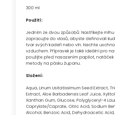
300 ml
Použití:
Jedním ze dvou způsobů: Nastříkejte mlhu 
zapracujte do vlasů, abyste definovali kud
tvar svých kadeří nebo vln. Nechte uschno
vzduchem. Přípravek je také ideální pro na
použijte před nasazením papilot, natáček
metody na pásku županu.
Složení:
Aqua, Linum Usitatissimum Seed Extract,
Extract, Aloe Barbadensis Leaf Juice, Xylitol
Xanthan Gum, Glucose, Polyglyceryl-4 Lau
Caprylate/Caprate, Citric Acid, Sodium Be
Alcohol, Benzoic Acid, Dehydroacetic Acid, 