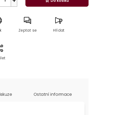
+
Do košíku
sk
Zeptat se
Hlídat
ílet
iskuze
Ostatní informace