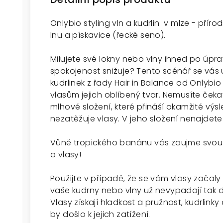
Onlybio styling vln a kudrlin v mlze - příro
lnu a pískavice (řecké seno).
Milujete své lokny nebo vlny ihned po úpr
spokojenost snižuje? Tento scénář se vás u
kudrlinek z řady Hair in Balance od Onlyb
vlasům jejich oblíbený tvar. Nemusíte čeka
mlhové složení, které přináší okamžité výs
nezatěžuje vlasy. V jeho složení nenajdete 
Vůně tropického banánu vás zaujme svou sl
o vlasy!
Použijte v případě, že se vám vlasy začaly k
vaše kudrny nebo vlny už nevypadají tak 
Vlasy získají hladkost a pružnost, kudrlink
by došlo k jejich zatížení.