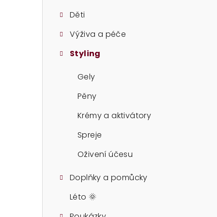
t
Děti
r
Výživa a péče
a
Styling
n
n
Gely
í
Pěny
p
Krémy a aktivátory
a
Spreje
n
Oživení účesu
e
Doplňky a pomůcky
l
Léto 🌞
Poukázky