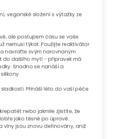
dní, veganské složení s výtažky ze
avě, ale postupem času se vaše
ž nemusí týkat. Použijte reaktivátor
io a navraťte svým narovnaným
t do dalšího mytí - přípravek má
ledky. Snadno se nanáší a
silikony.
adkostí. Přináší léto do vaší péče
repatět nebo jakmile zjistíte, že
dobře jako těsně po úpravě.
y a vlny jsou znovu definovány, aniž