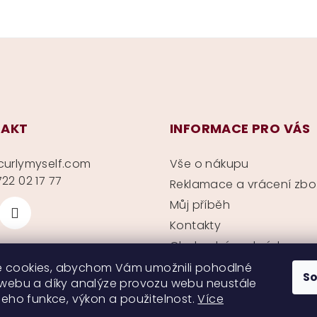
AKT
INFORMACE PRO VÁS
curlymyself.com
Vše o nákupu
22 02 17 77
Reklamace a vrácení zbo
Můj příběh
Kontakty
Obchodní podmínky
Ochrana soukromí
 cookies, abychom Vám umožnili pohodlné
S
 webu a díky analýze provozu webu neustále
 jeho funkce, výkon a použitelnost.
Více