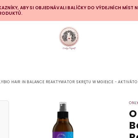
ZNÍKY, ABY SI OBJEDNÁVALI BALÍČKY DO VÝDEJNÍCH MÍST 
PRODUKTŮ.
LYBIO HAIR IN BALANCE REAKTYWATOR SKRĘTU W MGIEŁCE - AKTIVÁTOR
ONL
O
B
R