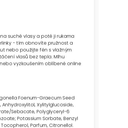
na suché vlasy a poté ji rukama
rlinky - tím obnovíte pružnost a
ut nebo použijte fén s vlažným
táčení vlasů bez tepla. Mlhu
 nebo vyzkoušením oblíbené online
 Trigonella Foenum-Graecum Seed
, Anhydroxylitol, Xylitylglucoside,
rate/Sebacate, Polyglyceryl-6
nzoate; Potassium Sorbate, Benzyl
Tocopherol, Parfum, Citronellol.