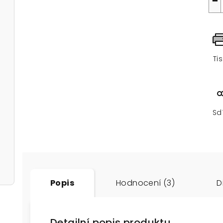
−
Ti
Sd
Popis
Hodnocení (3)
D
Detailní popis produktu