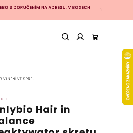
NEBO S DORUČENÍM NA ADRESU. V BOXECH
Hledat
Přihlášení
Nákupní
košík
 VLNĚNÍ VE SPREJI
YBIO
nlybio Hair in
alance
eaktywator skrętu