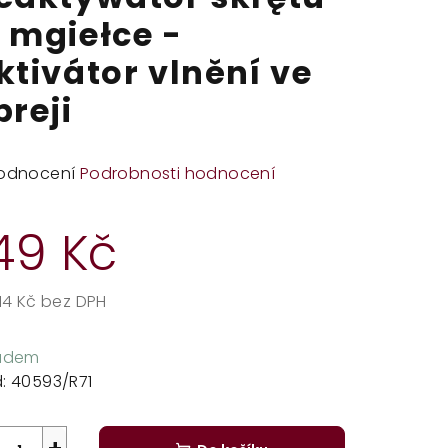
 mgiełce -
ktivátor vlnění ve
preji
měrné
odnocení
Podrobnosti hodnocení
dnocení
duktu
49 Kč
,14 Kč bez DPH
rná
zdiček.
a:
ladem
:
40593/R71