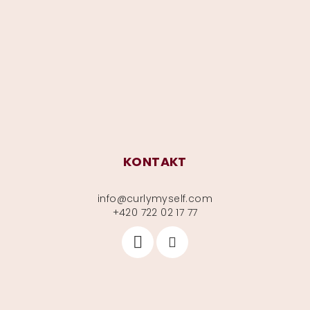
p
a
t
í
KONTAKT
info
@
curlymyself.com
+420 722 02 17 77