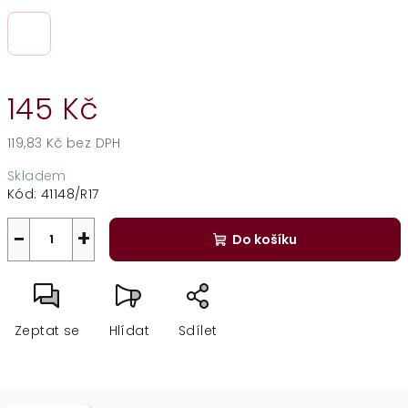
145 Kč
119,83 Kč bez DPH
Měrná
Skladem
cena:
Kód:
41148/R17
−
+
Do košíku
Zeptat se
Hlídat
Sdílet