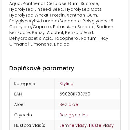
Aqua, Panthenol, Cellulose Gum, Sucrose,
Hydrolyzed Linseed Seed, Hydrolysed Oats,
Hydrolyzed Wheat Protein, Xanthan Gum,
Polyglyceryl-4 Laurate/Sebacate, Polyglyceryl-6
Caprylate/Caprate, Potassium Sorbate, Sodium
Benzoate, Benzyl Alcohol, Benzoic Acid,
Dehydroacetic Acid, Tocopherol, Parfum, Hexyl
Cinnanal, Limonene, Linalool.
Doplňkové parametry
Kategorie
:
Styling
EAN
:
5902811783750
Aloe
:
Bez aloe
Glycerin
:
Bez glycerinu
Hustota vlasů
:
Jemné vlasy
,
Husté vlasy