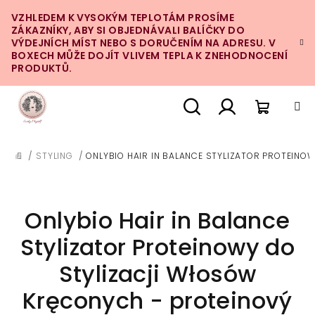
Přejít
VZHLEDEM K VYSOKÝM TEPLOTÁM PROSÍME
na
ZÁKAZNÍKY, ABY SI OBJEDNÁVALI BALÍČKY DO
obsah
VÝDEJNÍCH MÍST NEBO S DORUČENÍM NA ADRESU. V
BOXECH MŮŽE DOJÍT VLIVEM TEPLA K ZNEHODNOCENÍ
PRODUKTŮ.
Nákupn
Hledat
Přihlášení
/
STYLING
/
ONLYBIO HAIR IN BALANCE STYLIZATOR PROTEINO
DOMŮ
košík
Onlybio Hair in Balance
Stylizator Proteinowy do
Stylizacji Włosów
Kręconych - proteinový