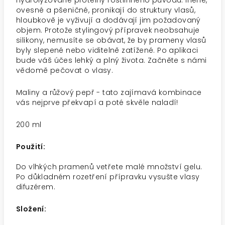
Hydrolyzované proteiny rostlinného původu: lněné,
ovesné a pšeničné, pronikají do struktury vlasů,
hloubkově je vyživují a dodávají jim požadovaný
objem. Protože stylingový přípravek neobsahuje
silikony, nemusíte se obávat, že by prameny vlasů
byly slepené nebo viditelně zatížené. Po aplikaci
bude váš účes lehký a plný života. Začněte s námi
vědomě pečovat o vlasy.
Maliny a růžový pepř - tato zajímavá kombinace
vás nejprve překvapí a poté skvěle naladí!
200 ml
Použití:
Do vlhkých pramenů vetřete malé množství gelu.
Po důkladném rozetření přípravku vysušte vlasy
difuzérem.
Složení: