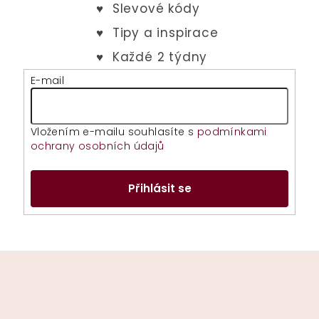
E-mail
Vložením e-mailu souhlasíte s
podmínkami
ochrany osobních údajů
Přihlásit se
Z
á