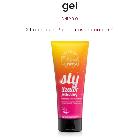
gel
ONLYBIO
Průměrné
3 hodnocení
Podrobnosti hodnocení
hodnocení
produktu
je
4,0
z
5
hvězdiček.