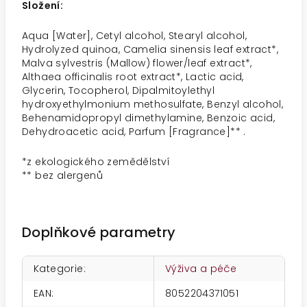
Složení:
Aqua [Water], Cetyl alcohol, Stearyl alcohol,
Hydrolyzed quinoa, Camelia sinensis leaf extract*,
Malva sylvestris (Mallow) flower/leaf extract*,
Althaea officinalis root extract*, Lactic acid,
Glycerin, Tocopherol, Dipalmitoylethyl
hydroxyethylmonium methosulfate, Benzyl alcohol,
Behenamidopropyl dimethylamine, Benzoic acid,
Dehydroacetic acid, Parfum [Fragrance]** .
*z ekologického zemědělství
** bez alergenů
Doplňkové parametry
Kategorie
:
Výživa a péče
EAN
:
8052204371051