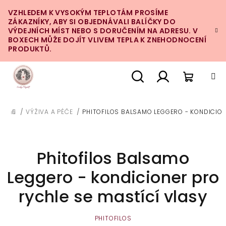
Přejít
VZHLEDEM K VYSOKÝM TEPLOTÁM PROSÍME
na
ZÁKAZNÍKY, ABY SI OBJEDNÁVALI BALÍČKY DO
obsah
VÝDEJNÍCH MÍST NEBO S DORUČENÍM NA ADRESU. V
BOXECH MŮŽE DOJÍT VLIVEM TEPLA K ZNEHODNOCENÍ
PRODUKTŮ.
Nákupn
Hledat
Přihlášení
/
VÝŽIVA A PÉČE
/
PHITOFILOS BALSAMO LEGGERO - KONDICION
DOMŮ
košík
Phitofilos Balsamo
Leggero - kondicioner pro
rychle se mastící vlasy
PHITOFILOS