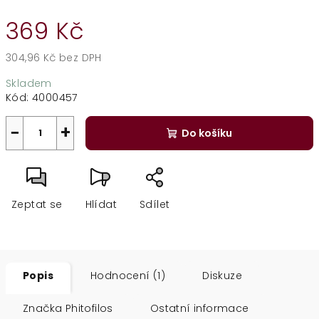
369 Kč
304,96 Kč bez DPH
Měrná
Skladem
cena:
Kód:
4000457
−
+
Do košíku
Zeptat se
Hlídat
Sdílet
Popis
Hodnocení (1)
Diskuze
Značka
Phitofilos
Ostatní informace