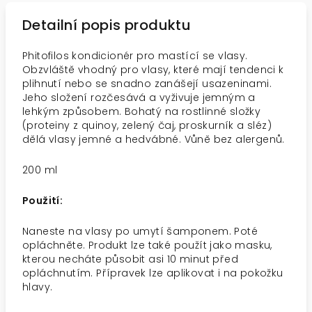
Detailní popis produktu
Phitofilos kondicionér pro mastící se vlasy.
Obzvláště vhodný pro vlasy, které mají tendenci k
plihnutí nebo se snadno zanášejí usazeninami.
Jeho složení rozčesává a vyživuje jemným a
lehkým způsobem. Bohatý na rostlinné složky
(proteiny z quinoy, zelený čaj, proskurník a sléz)
dělá vlasy jemné a hedvábné. Vůně bez alergenů.
200 ml
Použití:
Naneste na vlasy po umytí šamponem. Poté
opláchněte. Produkt lze také použít jako masku,
kterou necháte působit asi 10 minut před
opláchnutím. Přípravek lze aplikovat i na pokožku
hlavy.