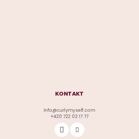
Z
á
p
a
t
í
KONTAKT
info
@
curlymyself.com
+420 722 02 17 77