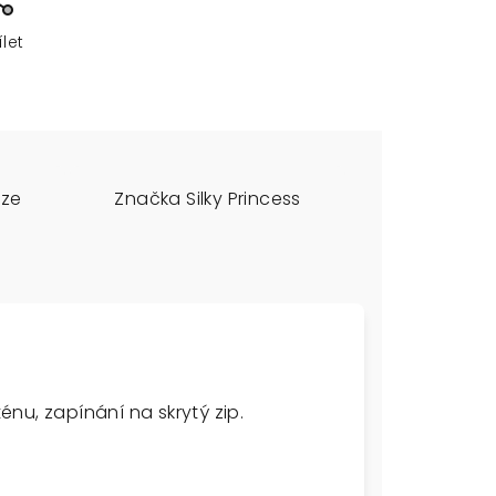
ílet
uze
Značka
Silky Princess
nu, zapínání na skrytý zip.