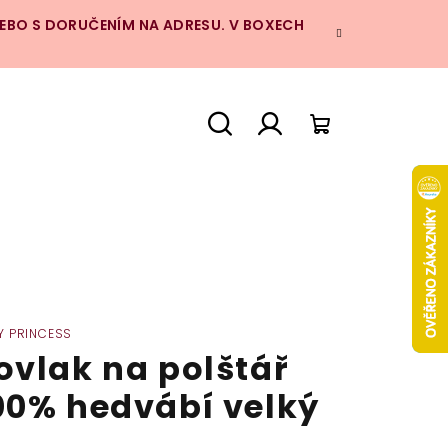
NEBO S DORUČENÍM NA ADRESU. V BOXECH
Hledat
Přihlášení
Nákupní
košík
Y PRINCESS
ovlak na polštář
00% hedvábí velký