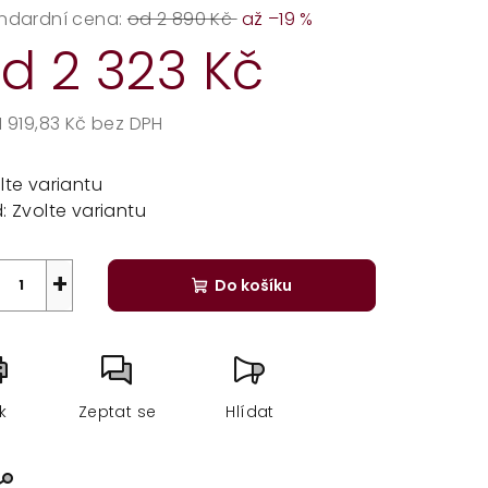
ndardní cena:
od 2 890 Kč
až –19 %
od
2 323 Kč
1 919,83 Kč
bez DPH
rná
a:
lte variantu
:
Zvolte variantu
+
Do košíku
sk
Zeptat se
Hlídat