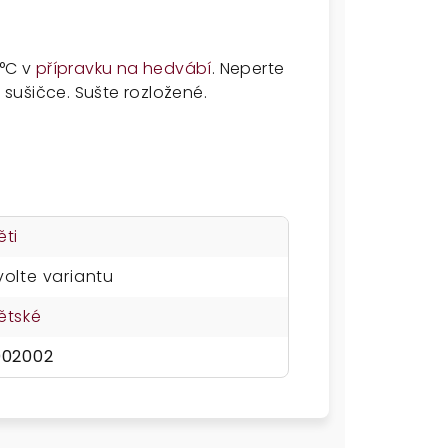
0°C v
přípravku na hedvábí
. Neperte
sušičce. Sušte rozložené.
ěti
volte variantu
ětské
002002