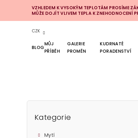
Přejít
VZHLEDEM K VYSOKÝM TEPLOTÁM PROSÍME ZÁKA
na
MŮŽE DOJÍT VLIVEM TEPLA K ZNEHODNOCENÍ 
obsah
CZK
MŮJ
GALERIE
KUDRNATÉ
BLOG
PŘÍBĚH
PROMĚN
PORADENSTVÍ
P
o
Kategorie
Přeskočit
kategorie
s
Mytí