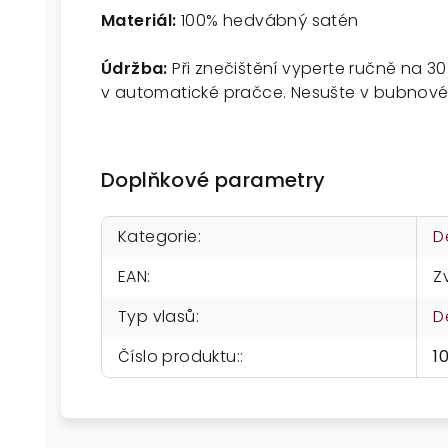
Materiál:
100% hedvábný satén
Údržba:
Při znečištění vyperte ručně na 3
v automatické pračce. Nesušte v bubnové 
Doplňkové parametry
Kategorie
:
D
EAN
:
Z
Typ vlasů
:
D
Číslo produktu:
:
1