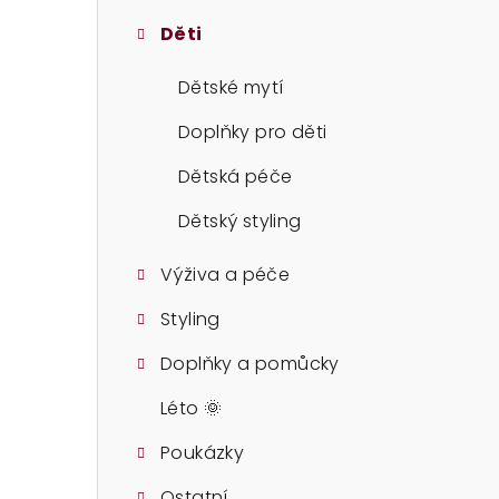
t
Děti
r
a
Dětské mytí
n
Doplňky pro děti
n
Dětská péče
í
Dětský styling
p
Výživa a péče
a
Styling
n
Doplňky a pomůcky
e
Léto 🌞
l
Poukázky
Ostatní