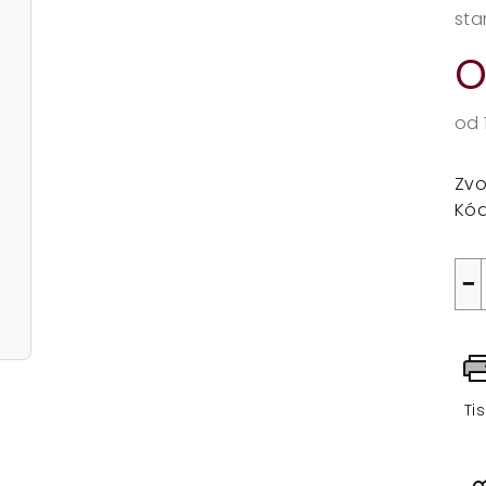
sta
od
Mě
cen
Zvo
Kód
−
Ti