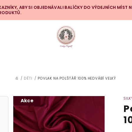
ZNÍKY, ABY SI OBJEDNÁVALI BALÍČKY DO VÝDEJNÍCH MÍST 
PRODUKTŮ.
/
DĚTI
/
POVLAK NA POLŠTÁŘ 100% HEDVÁBÍ VELKÝ
DOMŮ
SILK
Akce
P
1