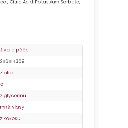
ol, Citric Acid, Potassium Sorbate,
živa a péče
21161114369
z aloe
no
z glycerinu
mné vlasy
z kokosu