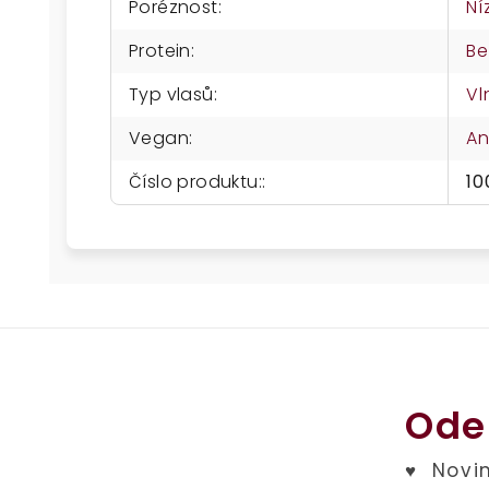
Poréznost
:
Ní
Protein
:
Be
Typ vlasů
:
Vl
Vegan
:
A
Číslo produktu:
:
10
Ode