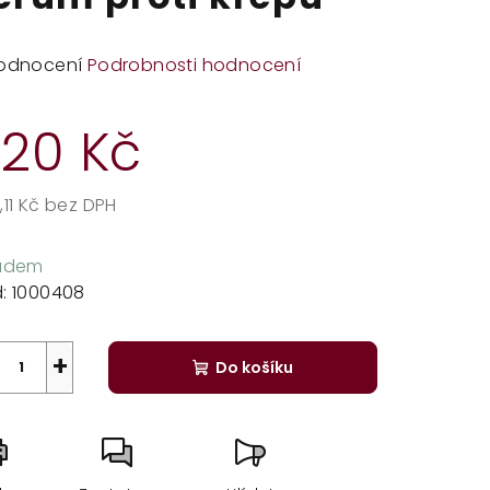
měrné
odnocení
Podrobnosti hodnocení
dnocení
duktu
20 Kč
,11 Kč bez DPH
rná
zdiček.
a:
ladem
:
1000408
+
Do košíku