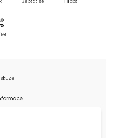
sk
Zeptat se
Hlídat
ílet
iskuze
informace