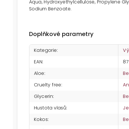
Aqua, Hydroxyethylcellulose, Propylene Glyc
Sodium Benzoate.
Doplňkové parametry
Kategorie
:
Vý
EAN
:
87
Aloe
:
Be
Cruelty free
:
A
Glycerin
:
Be
Hustota vlasů
:
Je
Kokos
:
Be