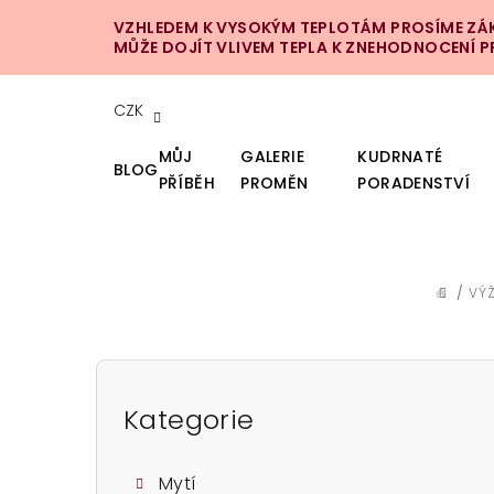
Přejít
VZHLEDEM K VYSOKÝM TEPLOTÁM PROSÍME ZÁKA
na
MŮŽE DOJÍT VLIVEM TEPLA K ZNEHODNOCENÍ 
obsah
CZK
MŮJ
GALERIE
KUDRNATÉ
BLOG
PŘÍBĚH
PROMĚN
PORADENSTVÍ
/
VÝŽ
DOMŮ
P
o
Kategorie
Přeskočit
kategorie
s
Mytí