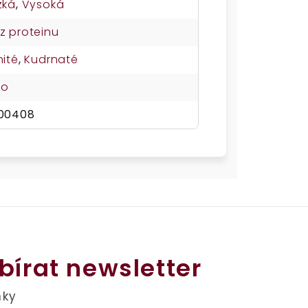
zká
,
Vysoká
z proteinu
nité
,
Kudrnaté
no
00408
bírat newsletter