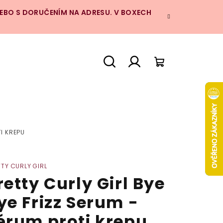
NEBO S DORUČENÍM NA ADRESU. V BOXECH
Hledat
Přihlášení
Nákupní
košík
I KREPU
TTY CURLY GIRL
retty Curly Girl Bye
ye Frizz Serum -
érum proti krepu