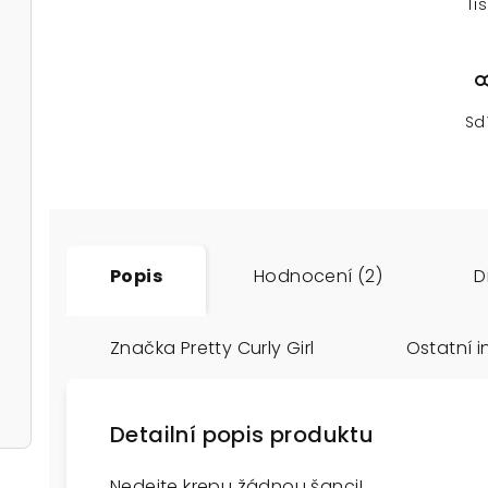
Ti
Sd
Popis
Hodnocení (2)
D
Značka
Pretty Curly Girl
Ostatní 
Detailní popis produktu
Nedejte krepu žádnou šanci!