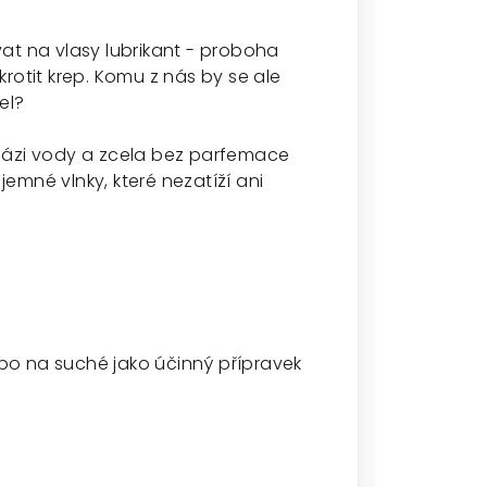
at na vlasy lubrikant - proboha
rotit krep. Komu z nás by se ale
gel?
bázi vody a zcela bez parfemace
 jemné vlnky, které nezatíží ani
bo na suché jako účinný přípravek