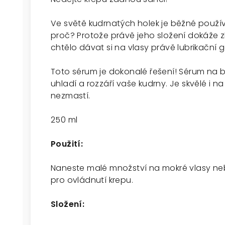
Ve světě kudrnatých holek je běžné použív
proč? Protože právě jeho složení dokáže zk
chtělo dávat si na vlasy právě lubrikační 
Toto sérum je dokonalé řešení! Sérum na 
uhladí a rozzáří vaše kudrny. Je skvělé i na
nezmastí.
250 ml
Použití:
Naneste malé množství na mokré vlasy ne
pro ovládnutí krepu.
Složení: