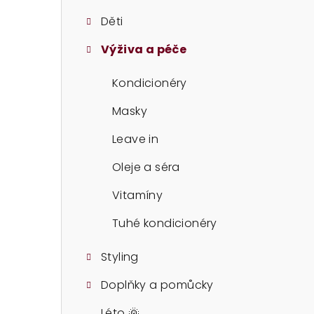
t
Děti
r
Výživa a péče
a
n
Kondicionéry
n
Masky
í
Leave in
p
Oleje a séra
a
Vitamíny
n
Tuhé kondicionéry
e
Styling
l
Doplňky a pomůcky
Léto 🌞