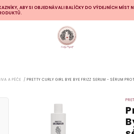
ZNÍKY, ABY SI OBJEDNÁVALI BALÍČKY DO VÝDEJNÍCH MÍST 
PRODUKTŮ.
IVA A PÉČE
/
PRETTY CURLY GIRL BYE BYE FRIZZ SERUM - SÉRUM PROT
PRE
P
B
s