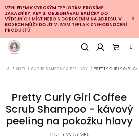
Přejít
VZHLEDEM K VYSOKÝM TEPLOTÁM PROSÍME
na
ZÁKAZNÍKY, ABY SI OBJEDNÁVALI BALÍČKY DO
obsah
VÝDEJNÍCH MÍST NEBO S DORUČENÍM NA ADRESU. V
BOXECH MŮŽE DOJÍT VLIVEM TEPLA K ZNEHODNOCENÍ
PRODUKTŮ.
Nákupn
Hledat
Přihlášení
/
MYTÍ
/
SUCHÉ ŠAMPONY A PEELINGY
/
PRETTY CURLY GIRL C
DOMŮ
košík
Pretty Curly Girl Coffee
Scrub Shampoo - kávový
peeling na pokožku hlavy
PRETTY CURLY GIRL