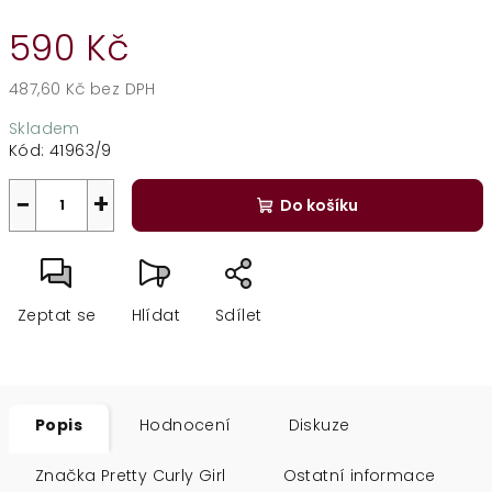
590 Kč
487,60 Kč bez DPH
Měrná
Skladem
cena:
Kód:
41963/9
−
+
Do košíku
Zeptat se
Hlídat
Sdílet
Popis
Hodnocení
Diskuze
Značka
Pretty Curly Girl
Ostatní informace