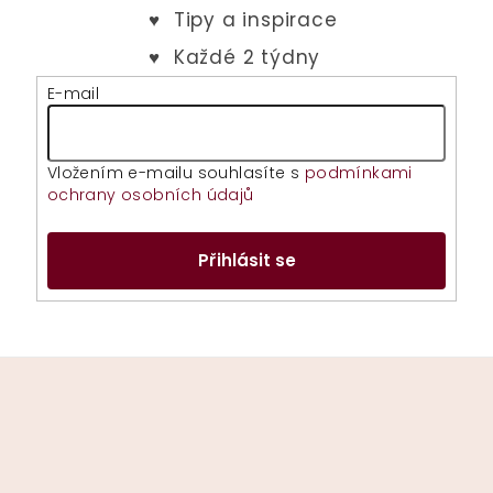
E-mail
Vložením e-mailu souhlasíte s
podmínkami
ochrany osobních údajů
Přihlásit se
Z
á
p