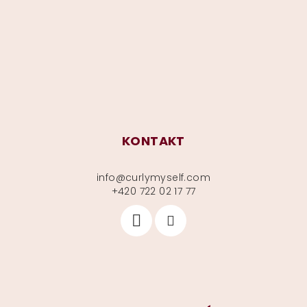
a
t
í
KONTAKT
info
@
curlymyself.com
+420 722 02 17 77