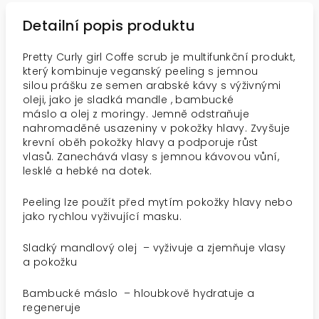
Detailní popis produktu
Pretty Curly girl Coffe scrub je multifunkční produkt,
který kombinuje veganský peeling s jemnou
silou
prášku ze semen arabské kávy
s výživnými
oleji, jako je
sladká mandle
,
bambucké
máslo
a
olej z moringy.
Jemně odstraňuje
nahromaděné usazeniny v pokožky hlavy.
Zvyšuje
krevní oběh pokožky hlavy a podporuje růst
vlasů. Zanechává vlasy s jemnou kávovou vůní,
lesklé a hebké na dotek.
Peeling lze použít před mytím pokožky hlavy nebo
jako rychlou vyživující masku.
Sladký mandlový olej
– vyživuje a zjemňuje vlasy
a pokožku
Bambucké máslo
– hloubkově hydratuje a
regeneruje