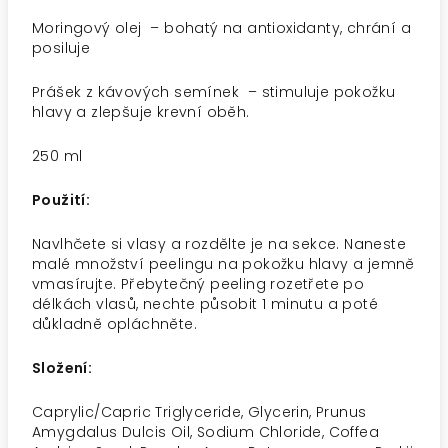
Moringový olej
– bohatý na antioxidanty, chrání a
posiluje
Prášek z kávových semínek
– stimuluje pokožku
hlavy a zlepšuje krevní oběh.
250 ml
Použití:
Navlhčete si vlasy a rozdělte je na sekce. Naneste
malé množství peelingu na pokožku hlavy a jemně
vmasírujte. Přebytečný peeling rozetřete po
délkách vlasů, nechte působit 1 minutu a poté
důkladně opláchněte.
Složení:
Caprylic/Capric Triglyceride, Glycerin, Prunus
Amygdalus Dulcis Oil, Sodium Chloride, Coffea