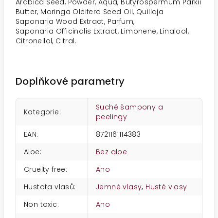
Arabica Seed,
Powder, Aqua, Butyrospermum Parkii
Butter, Moringa Oleifera Seed Oil, Quillaja
Saponaria Wood Extract, Parfum,
Saponaria
Officinalis Extract, Limonene, Linalool,
Citronellol, Citral.
Doplňkové parametry
Suché šampony a
Kategorie
:
peelingy
EAN
:
8721161114383
Aloe
:
Bez aloe
Cruelty free
:
Ano
Hustota vlasů
:
Jemné vlasy
,
Husté vlasy
Non toxic
:
Ano