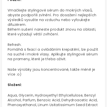
Vmačkejte stylingové sérum do mokrých vlasů,
abyste podpořili zvlnění. Pro dosažení nejlepších
výsledků vysušte na vzduchu nebo vyfoukejte
difuzérem.
Během sušení naneste produkt znovu na oblasti,
které vyžadují větší zvlhčení.
Refresh:
Pomáhá s fixací a ovládáním krepatění, lze použít
na suché i mokré vlasy. Aplikujte stylingové sérum
na prameny, které je třeba oživit.
Naše výrobky jsou koncentrované, takže méně je
více :o)
Složení:
Aqua, Glycerin, Hydroxyethyl Ethylcellulose, Benzyl
Alcohol, Parfum, Benzoic Acid, Dehydroacetic Acid,
Phenoxyethanol, Linum Usitatissimum Seed Extract