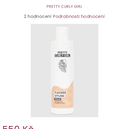
PRETTY CURLY GIRL
Průměrné
2 hodnocení
Podrobnosti hodnocení
hodnocení
produktu
je
5,0
z
5
hvězdiček.