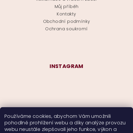
Můj příběh
Kontakty
Obchodní podmínky
Ochrana soukromí
INSTAGRAM
Používáme cookies, abychom Vám umožnili
pohodlné prohlížení webu a díky analýze provozu
Sledovat na Instagramu
webu neustále zlepšovali jeho funkce, výkon a