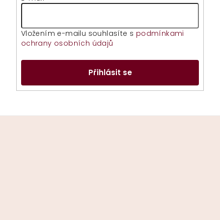
Vložením e-mailu souhlasíte s
podmínkami
ochrany osobních údajů
Přihlásit se
Z
á
p
a
t
í