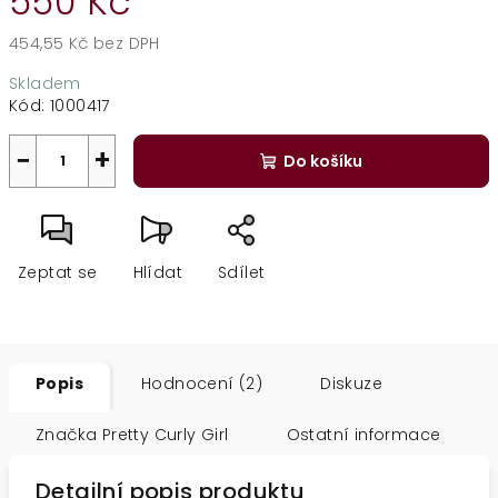
550 Kč
454,55 Kč bez DPH
Měrná
Skladem
cena:
Kód:
1000417
−
+
Do košíku
Zeptat se
Hlídat
Sdílet
Popis
Hodnocení (2)
Diskuze
Značka
Pretty Curly Girl
Ostatní informace
Detailní popis produktu