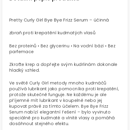
Pretty Curly Girl Bye Bye Frizz Serum – účinná
zbraň proti krepatění kudrnatých vlasů
Bez proteinů • Bez glycerinu • Na vodní bázi • Bez
parfemace
Zkroťte krep a dopřejte svým kudrlinám dokonale
hladký vzhled.
Ve světě Curly Girl metody mnoho kudrnáčů
používá lubrikant jako pomocníka proti krepatění,
protože skutečně funguje. Ne každému je ale
příjemné mít lubrikant v koupelně nebo jej
kupovat právě za tímto účelem. Bye Bye Frizz
Serum nabízí elegantní řešení – bylo vyvinuto
speciálně pro kudrnaté a vlnité vlasy a pomáhá
dosáhnout stejného efektu.