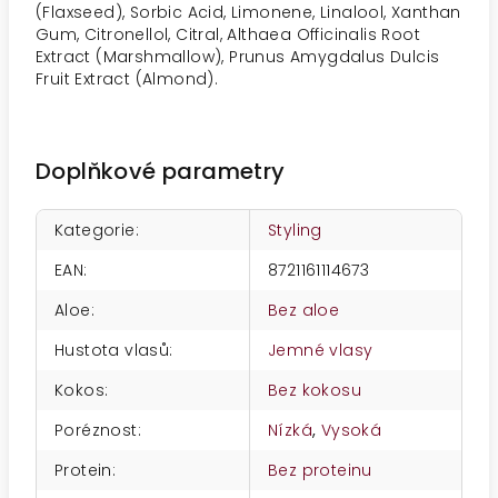
(Flaxseed), Sorbic Acid, Limonene, Linalool, Xanthan
Gum, Citronellol, Citral, Althaea Officinalis Root
Extract (Marshmallow), Prunus Amygdalus Dulcis
Fruit Extract (Almond).
Doplňkové parametry
Kategorie
:
Styling
EAN
:
8721161114673
Aloe
:
Bez aloe
Hustota vlasů
:
Jemné vlasy
Kokos
:
Bez kokosu
Poréznost
:
Nízká
,
Vysoká
Protein
:
Bez proteinu