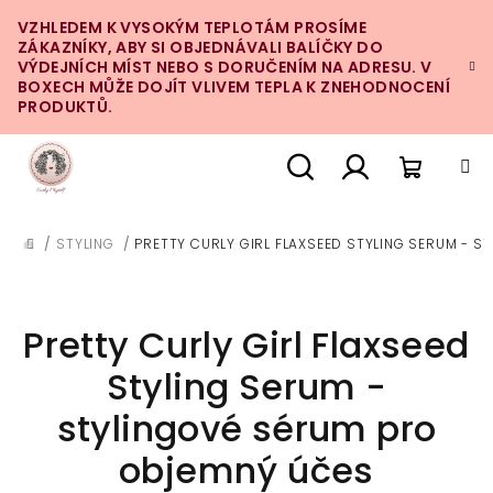
Přejít
VZHLEDEM K VYSOKÝM TEPLOTÁM PROSÍME
na
ZÁKAZNÍKY, ABY SI OBJEDNÁVALI BALÍČKY DO
obsah
VÝDEJNÍCH MÍST NEBO S DORUČENÍM NA ADRESU. V
BOXECH MŮŽE DOJÍT VLIVEM TEPLA K ZNEHODNOCENÍ
PRODUKTŮ.
Nákupn
Hledat
Přihlášení
/
STYLING
/
PRETTY CURLY GIRL FLAXSEED STYLING SERUM - 
DOMŮ
košík
Pretty Curly Girl Flaxseed
Styling Serum -
stylingové sérum pro
objemný účes