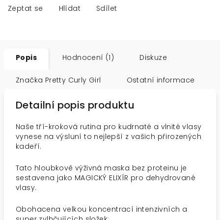
Zeptat se
Hlídat
Sdílet
Popis
Hodnocení (1)
Diskuze
Značka
Pretty Curly Girl
Ostatní informace
Detailní popis produktu
Naše tří-kroková rutina pro kudrnaté a vlnité vlasy
vynese na výsluní to nejlepší z vašich přirozených
kadeří.
Tato hloubkově výživná maska bez proteinu je
sestavena jako MAGICKÝ ELIXÍR pro dehydrované
vlasy.
Obohacena velkou koncentrací intenzivních a
super zvlhčujících složek: