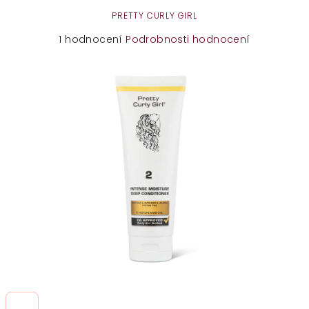
PRETTY CURLY GIRL
Průměrné
1 hodnocení
Podrobnosti hodnocení
hodnocení
produktu
je
2,0
z
5
hvězdiček.