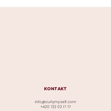
Z
á
p
a
t
í
KONTAKT
info
@
curlymyself.com
+420 722 02 17 77