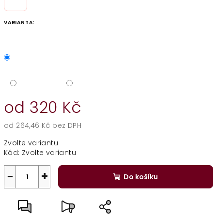
VARIANTA:
od
320 Kč
od
264,46 Kč
bez DPH
Měrná
Zvolte variantu
cena:
Kód:
Zvolte variantu
−
+
Do košíku