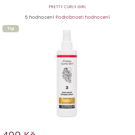
PRETTY CURLY GIRL
Průměrné
5 hodnocení
Podrobnosti hodnocení
hodnocení
Tip
produktu
je
4,6
z
5
hvězdiček.