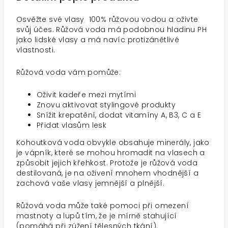
Osvěžte své vlasy 100% růžovou vodou a oživte
svůj účes. Růžová voda má podobnou hladinu PH
jako lidské vlasy a má navíc protizánětlivé
vlastnosti.
Růžová voda vám pomůže:
Oživit kadeře mezi mytími
Znovu aktivovat stylingové produkty
Snížit krepatění, dodat vitamíny A, B3, C a E
Přidat vlasům lesk
Kohoutková voda obvykle obsahuje minerály, jako
je vápník, které se mohou hromadit na vlasech a
způsobit jejich křehkost. Protože je růžová voda
destilovaná, je na oživení mnohem vhodnější a
zachová vaše vlasy jemnější a plnější.
Růžová voda může také pomoci při omezení
mastnoty a lupů tím, že je mírně stahující
(pomáhá při zúžení tělesných tkání).