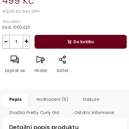
499 Kč
412,40 Kč bez DPH
Měrná
Skladem
cena:
Kód:
1000423
−
+
Do košíku
Zeptat se
Hlídat
Sdílet
Popis
Hodnocení (5)
Diskuze
Značka
Pretty Curly Girl
Ostatní informace
Detailní popis produktu