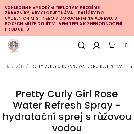
Přejít
VZHLEDEM K VYSOKÝM TEPLOTÁM PROSÍME
na
ZÁKAZNÍKY, ABY SI OBJEDNÁVALI BALÍČKY DO
obsah
VÝDEJNÍCH MÍST NEBO S DORUČENÍM NA ADRESU. V
BOXECH MŮŽE DOJÍT VLIVEM TEPLA K ZNEHODNOCENÍ
PRODUKTŮ.
Nákupn
Hledat
Přihlášení
/
DĚTI
/
PRETTY CURLY GIRL ROSE WATER REFRESH SPRAY - H
DOMŮ
košík
Pretty Curly Girl Rose
Water Refresh Spray -
hydratační sprej s růžovou
vodou