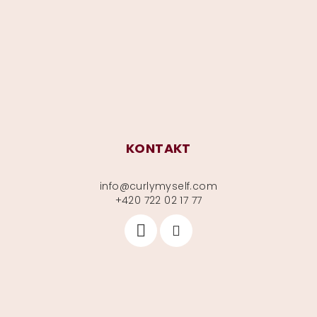
a
t
í
KONTAKT
info
@
curlymyself.com
+420 722 02 17 77